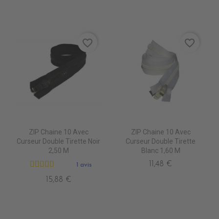
favorite_border
favorite_border
ZIP Chaine 10 Avec
ZIP Chaine 10 Avec
Curseur Double Tirette Noir
Curseur Double Tirette
2,50 M
Blanc 1,60 M
11,48 €
1 avis
15,88 €