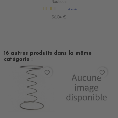
Nautique
4 avis
36,04 €
16 autres produits dans la même
catégorie :
favorite_border
favorite_border