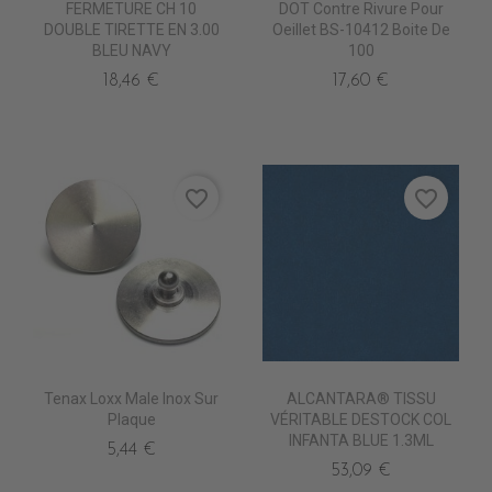
FERMETURE CH 10
DOT Contre Rivure Pour
DOUBLE TIRETTE EN 3.00
Oeillet BS-10412 Boite De
BLEU NAVY
100
18,46 €
17,60 €
favorite_border
favorite_border
Tenax Loxx Male Inox Sur
ALCANTARA® TISSU
Plaque
VÉRITABLE DESTOCK COL
INFANTA BLUE 1.3ML
5,44 €
53,09 €