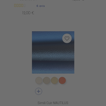
6 avis
12,00 €
favorite_border
EN4010 IVOIRE
EN4020 BEIGE
EN4040 SIENNE
EN4060 ORANGE
add
Simili Cuir NAUTILUS