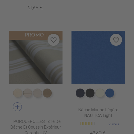
21,66 €
PROMO !
favorite_border
favorite_border
DD4010 DUNE
DD4020 SWIN CANVAS
DD4030 CANVAS
DD4040 BEIGE
PE4120 NAVY
PE4130 NOIR
PE4100 IVOIR
PE4070 R
add
Bâche Marine Légère
NAUTICA Light
_PORQUEROLLES Toile De
2 avis
Bâche Et Coussin Extérieur
Garantie UV
42,80 €