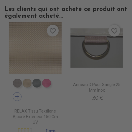
Les clients qui ont acheté ce produit ont
également acheté...
favorite_border
favorite_border
Anneau D Pour Sangle 25
DB0104 TAUPE
DB0113 BEIGE
DB0114 GRIS FONCE
DB0112 FUSHIA
Mm Inox
add
1,60 €
RELAX Tissu Textilene
Ajouré Extérieur 150 Cm
UV
7 avis