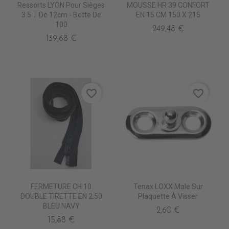
Ressorts LYON Pour Sièges
MOUSSE HR 39 CONFORT
3.5 T De 12cm - Botte De
EN 15 CM 150 X 215
100
249,48 €
139,68 €
favorite_border
favorite_border
FERMETURE CH 10
Tenax LOXX Male Sur
DOUBLE TIRETTE EN 2.50
Plaquette À Visser
BLEU NAVY
2,60 €
15,88 €