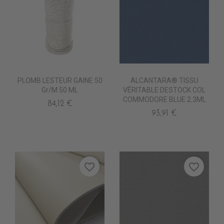
PLOMB LESTEUR GAINE 50
ALCANTARA® TISSU
Gr/m 50 ML
VÉRITABLE DESTOCK COL
COMMODORE BLUE 2.3ML
84,12 €
93,91 €
favorite_border
favorite_border