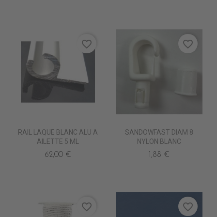
favorite_border
favorite_border
RAIL LAQUE BLANC ALU A
SANDOWFAST DIAM 8
AILETTE 5 ML
NYLON BLANC
62,00 €
1,88 €
favorite_border
favorite_border