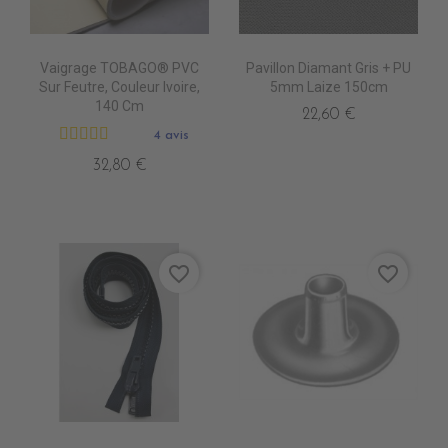
Vaigrage TOBAGO® PVC
Pavillon Diamant Gris + PU
Sur Feutre, Couleur Ivoire,
5mm Laize 150cm
140 Cm
22,60 €
4 avis
32,80 €
favorite_border
favorite_border