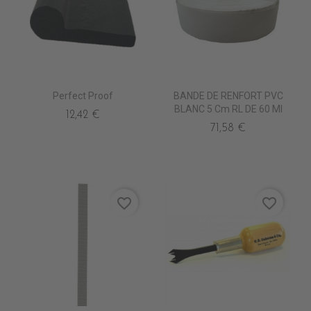
Perfect Proof
BANDE DE RENFORT PVC
BLANC 5 Cm RL DE 60 Ml
12,42 €
71,58 €
favorite_border
favorite_border