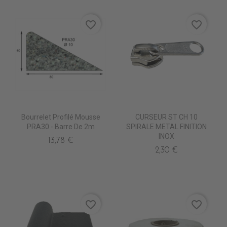
favorite_border
favorite_border
Bourrelet Profilé Mousse
CURSEUR ST CH 10
PRA30 - Barre De 2m
SPIRALE METAL FINITION
INOX
13,78 €
2,30 €
favorite_border
favorite_border