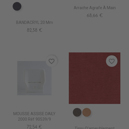
Arrache Agrafe À Main
PX0460 CAPTAIN
68,66 €
BANDACRYL 20 Mm
82,38 €
favorite_border
favorite_border
MOUSSE ASSISE DAILY
ES3514 Bistre
ES3516 Fauve
2000 Réf 90539/9
72,54 €
Tissu D'ameublement