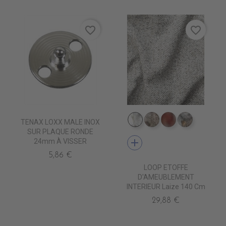
favorite_border
favorite_border
TENAX LOXX MALE INOX
TA8100 NEVE
TA8102 PILLA
TA8115 TERRE
TA8105 P
SUR PLAQUE RONDE
add
24mm À VISSER
5,86 €
LOOP ETOFFE
D'AMEUBLEMENT
INTERIEUR Laize 140 Cm
29,88 €