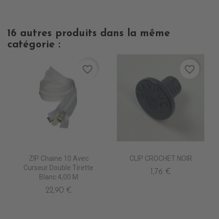
16 autres produits dans la même
catégorie :
favorite_border
favorite_border
ZIP Chaine 10 Avec
CLIP CROCHET NOIR
Curseur Double Tirette
1,76 €
Blanc 4,00 M
22,90 €