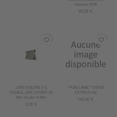
Intérieur MYA
40,08 €
favorite_border
favorite_border
JONC VOILERIE D 5,
"PURE LAINE" TOISON
DOUBLE JUPE OUVERT 20
EXTRA En Kg
Mm Soudé 10 Mm
198,00 €
2,08 €