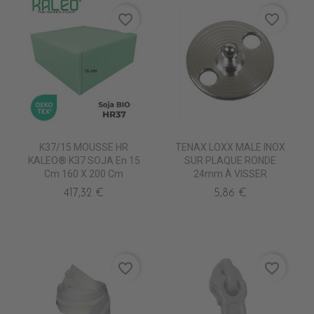
favorite_border
favorite_border
K37/15 MOUSSE HR
TENAX LOXX MALE INOX
KALEO® K37 SOJA En 15
SUR PLAQUE RONDE
Cm 160 X 200 Cm
24mm À VISSER
417,32 €
5,86 €
favorite_border
favorite_border