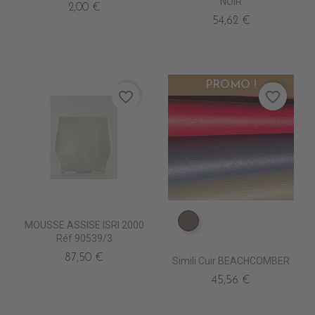
NOIR
2,00 €
54,62 €
PROMO !
favorite_border
favorite_border
MOUSSE ASSISE ISRI 2000
EN5290 HAVANE
Réf 90539/3
87,50 €
Simili Cuir BEACHCOMBER
45,56 €