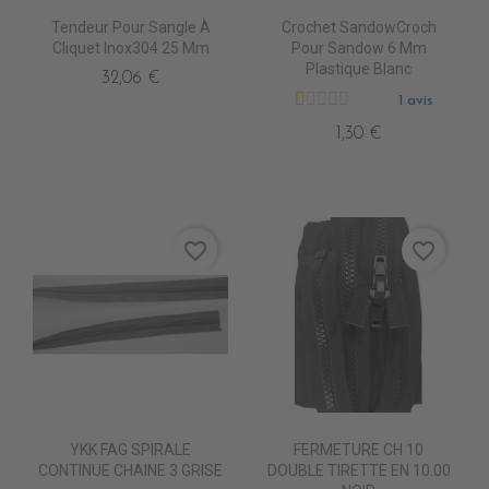
Tendeur Pour Sangle À
Crochet SandowCroch
Cliquet Inox304 25 Mm
Pour Sandow 6 Mm
Plastique Blanc
32,06 €
1 avis
1,30 €
favorite_border
favorite_border
YKK FAG SPIRALE
FERMETURE CH 10
CONTINUE CHAINE 3 GRISE
DOUBLE TIRETTE EN 10.00