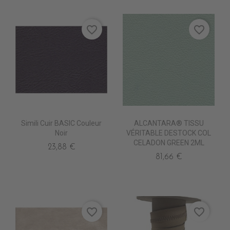
favorite_border
favorite_border
Simili Cuir BASIC Couleur
ALCANTARA® TISSU
Noir
VÉRITABLE DESTOCK COL
CELADON GREEN 2ML
23,88 €
81,66 €
favorite_border
favorite_border