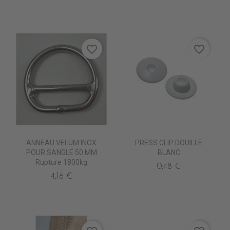
favorite_border
favorite_border
ANNEAU VELUM INOX
PRESS CLIP DOUILLE
POUR SANGLE 50 MM
BLANC
Rupture 1800kg
0,48 €
4,16 €