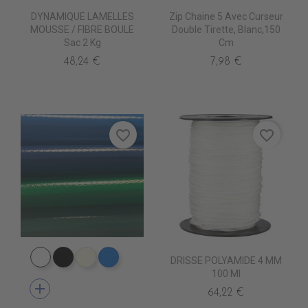
DYNAMIQUE LAMELLES
Zip Chaine 5 Avec Curseur
MOUSSE / FIBRE BOULE
Double Tirette, Blanc,150
Sac 2 Kg
Cm
48,24 €
7,98 €
favorite_border
favorite_border
DRISSE POLYAMIDE 4 MM
PE0400 BLANC
PE0440 NOIR
PE0490 IVOIRE
PE0410 BLEU ROYAL
100 Ml
add
64,22 €