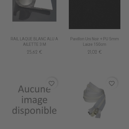
RAIL LAQUE BLANC ALU A
Pavillon Uni Noir + PU 5mm
AILETTE 3 M
Laize 150cm
25,62 €
21,02 €
favorite_border
favorite_border