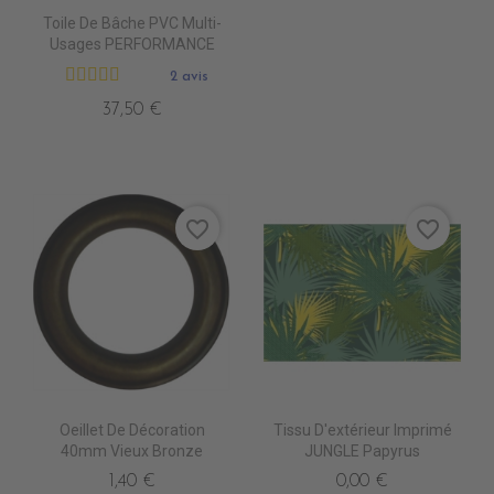
Toile De Bâche PVC Multi-
Usages PERFORMANCE
2 avis
37,50 €
favorite_border
favorite_border
Oeillet De Décoration
Tissu D'extérieur Imprimé
40mm Vieux Bronze
JUNGLE Papyrus
1,40 €
0,00 €