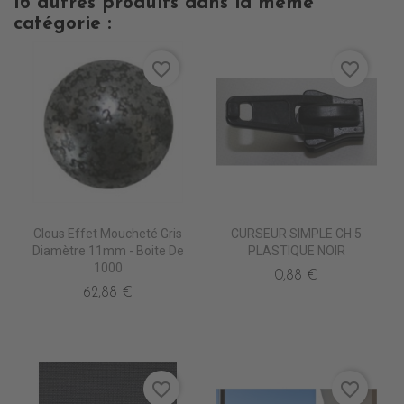
16 autres produits dans la même
catégorie :
favorite_border
favorite_border
Clous Effet Moucheté Gris
CURSEUR SIMPLE CH 5
Diamètre 11mm - Boite De
PLASTIQUE NOIR
1000
0,88 €
62,88 €
favorite_border
favorite_border