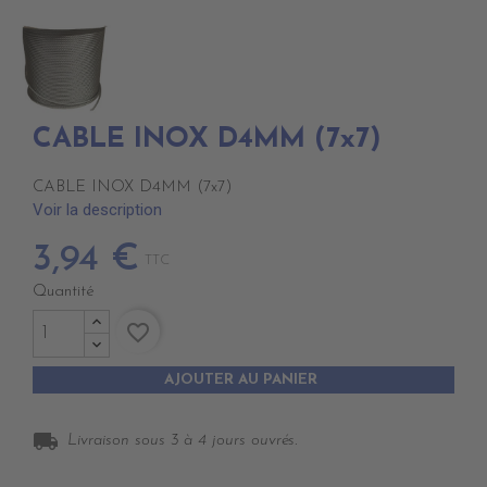
CABLE INOX D4MM (7x7)
CABLE INOX D4MM (7x7)
Voir la description
3,94 €
TTC
Quantité
favorite_border
AJOUTER AU PANIER
local_shipping
Livraison sous 3 à 4 jours ouvrés.