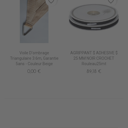
favorite_border
favorite_border
Voile D'ombrage
AGRIPPANT $ ADHESIVE $
Triangulaire 3.6m, Garantie
25 MM NOIR CROCHET
5ans - Couleur Beige
Rouleau25mt
0,00 €
89,18 €