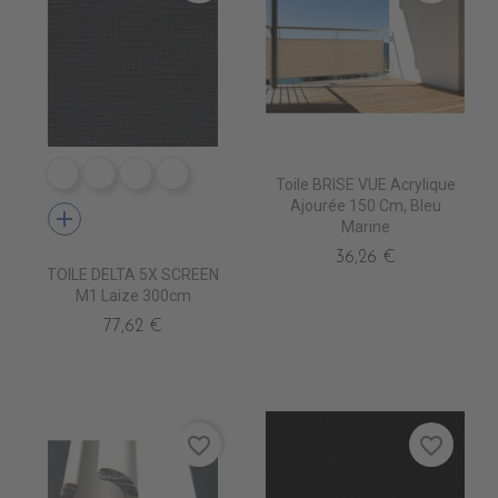
PS9601 BLANC
PS9603 PEGMA
PS9602 PERLE
PS9608 ANTHRACITE
Toile BRISE VUE Acrylique
Ajourée 150 Cm, Bleu
add
Marine
36,26 €
TOILE DELTA 5X SCREEN
M1 Laize 300cm
77,62 €
favorite_border
favorite_border