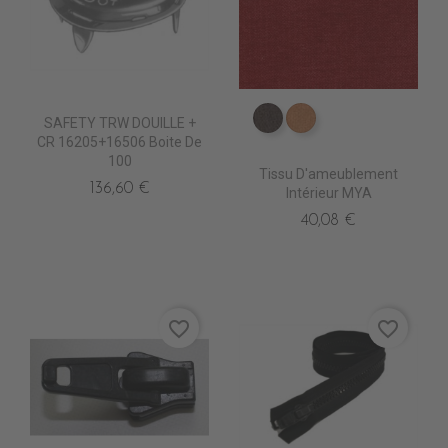
SAFETY TRW DOUILLE +
ES3514 Bistre
ES3516 Fauve
CR 16205+16506 Boite De
100
Tissu D'ameublement
136,60 €
Intérieur MYA
40,08 €
favorite_border
favorite_border