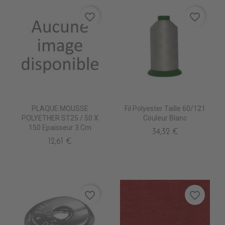
favorite_border
favorite_border
PLAQUE MOUSSE
Fil Polyester Taille 60/121
POLYETHER ST25 / 50 X
Couleur Blanc
150 Epaisseur 3 Cm
34,32 €
12,61 €
favorite_border
favorite_border