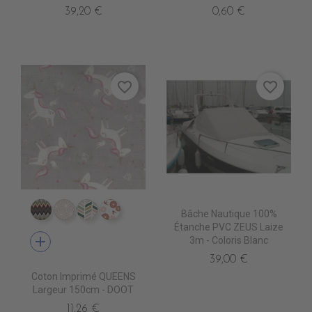
39,20 €
0,60 €
favorite_border
favorite_border
Bâche Nautique 100%
CI0007 EDALI
CI0011 CASUAL BEIGE
CI0017 FULHAM
CI0018 NOSHIRO
Étanche PVC ZEUS Laize
add
3m - Coloris Blanc
39,00 €
Coton Imprimé QUEENS
Largeur 150cm - DOOT
11,26 €