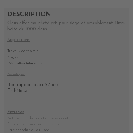
DESCRIPTION
Clous effet moucheté gris pour siège et ameublement, 11mm,
boite de 1000 clous.
Applications
Travaux de tapissier
Sièges
Décoration intérieure
Avantages
Bon rapport qualité / prix
Esthétique
Entretien
Nettoyer à la brosse et au savon neutre.
Eliminer les foyers de moisissure.
Laisser sécher à l'air libre.