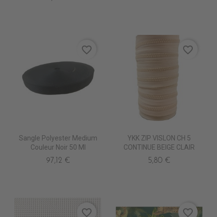
favorite_border
favorite_border
Sangle Polyester Medium
YKK ZIP VISLON CH 5
Couleur Noir 50 Ml
CONTINUE BEIGE CLAIR
97,12 €
5,80 €
favorite_border
favorite_border