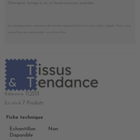
Détergent, lavage à sec et haute pression prohibés
.
Les photographies donnent des teintes approximatives et sans valeur légale. Nous vous
conseillons de commander un echantillon.
TQ233
Référence
7 Produits
En stock
Fiche technique
Echantillon
Non
Disponible