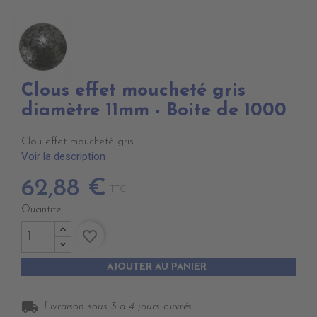
Clous effet moucheté gris
diamètre 11mm - Boite de 1000
Clou effet moucheté gris
Voir la description
62,88 €
TTC
Quantité
favorite_border
AJOUTER AU PANIER
local_shipping
Livraison sous 3 à 4 jours ouvrés.