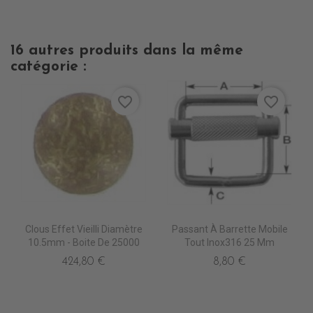
16 autres produits dans la même
catégorie :
favorite_border
favorite_border
Clous Effet Vieilli Diamètre
Passant À Barrette Mobile
10.5mm - Boite De 25000
Tout Inox316 25 Mm
424,80 €
8,80 €