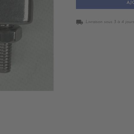
AJ
local_shipping
Livraison sous 3 à 4 jours