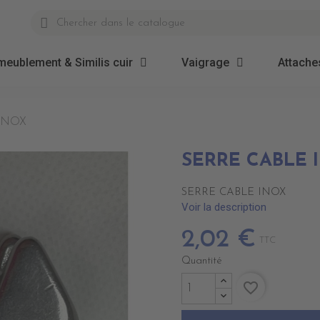
meublement & Similis cuir
Vaigrage
Attaches
INOX
SERRE CABLE 
SERRE CABLE INOX
Voir la description
2,02 €
TTC
Quantité
favorite_border