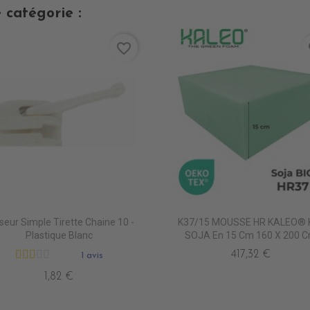
 catégorie :
favorite_border
fa
seur Simple Tirette Chaine 10 -
K37/15 MOUSSE HR KALEO® 
Plastique Blanc
SOJA En 15 Cm 160 X 200 
417,32 €
1 avis
1,82 €