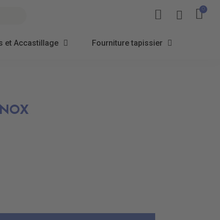
 et Accastillage
Fourniture tapissier
INOX