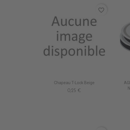
favorite_border
Chapeau T-Lock Beige
AG
N
0,25 €