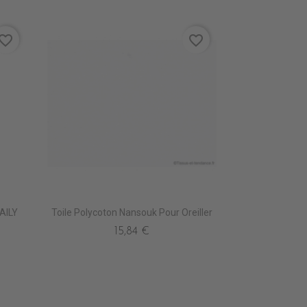
vorite_border
favorite_border
AILY
Toile Polycoton Nansouk Pour Oreiller
15,84 €