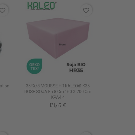
vorite_border
favorite_border
ation
35FX/8 MOUSSE HR KALEO® K35
ROSE SOJA En 8 Cm 160 X 200 Cm
KPA4.4
131,63 €