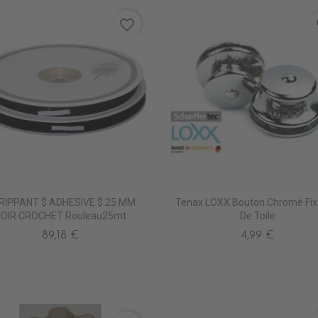
favorite_border
fa
RIPPANT $ ADHESIVE $ 25 MM
Tenax LOXX Bouton Chromé Fix
OIR CROCHET Rouleau25mt
De Toile
89,18 €
4,99 €