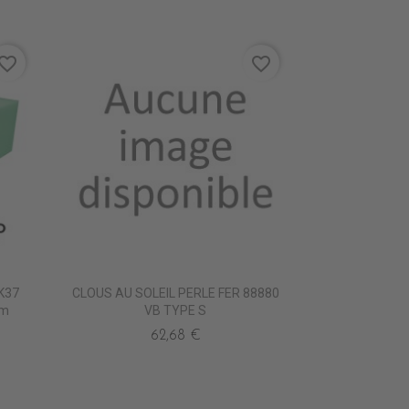
vorite_border
favorite_border
K37
CLOUS AU SOLEIL PERLE FER 88880
Cm
VB TYPE S
62,68 €