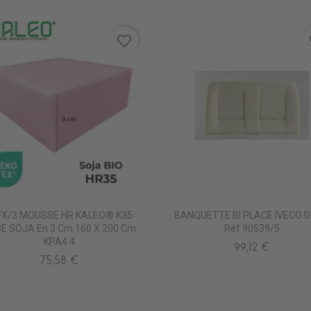
favorite_border
fa
FX/3 MOUSSE HR KALEO® K35
BANQUETTE BI PLACE IVECO D
E SOJA En 3 Cm 160 X 200 Cm
Réf 90539/5
KPA4.4
99,12 €
75,58 €