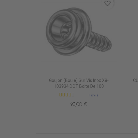
favorite_border
Goujon (Boule) Sur Vis Inox X8-
CU
103934 DOT Boite De 100
1 avis
93,00 €