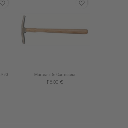
vorite_border
favorite_border
0/90
Marteau De Garnisseur
118,00 €