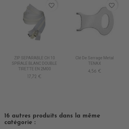
favorite_border
favorite_border
ZIP SEPARABLE CH 10
Clé De Serrage Metal
SPIRALE BLANC DOUBLE
TENAX
TIRETTE EN 2M00
4,56 €
17,72 €
16 autres produits dans la même
catégorie :