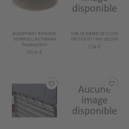
AGGRIPPANT ADHESIVE
1 ML DE BANDE DE CLOUS
50 MM BLC ASTRAKAN
FACTICE D11 Mm VB2249
Rouleau25mt
5,34 €
165,16 €
favorite_border
favorite_border