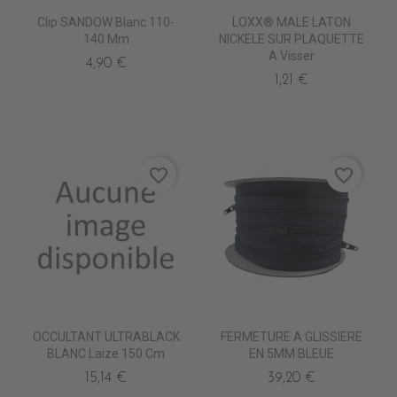
Clip SANDOW Blanc 110-
LOXX® MALE LATON
140 Mm
NICKELE SUR PLAQUETTE
A Visser
4,90 €
1,21 €
favorite_border
favorite_border
OCCULTANT ULTRABLACK
FERMETURE A GLISSIERE
BLANC Laize 150 Cm
EN 5MM BLEUE
15,14 €
39,20 €