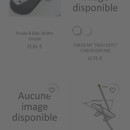
EP2570 SARRE
EP2610 MARRON
Poulie À Bille 28 Mm
Simple
CHESS MT TISSU EFFET
33,86 €
CUIR FR ERP/M2
61,78 €
favorite_border
favorite_border