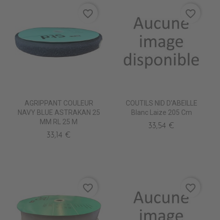
favorite_border
favorite_border
AGRIPPANT COULEUR
COUTILS NID D'ABEILLE
NAVY BLUE ASTRAKAN 25
Blanc Laize 205 Cm
MM RL 25 M
33,54 €
33,14 €
favorite_border
favorite_border