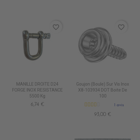
favorite_border
favorite_border
MANILLE DROITE D24
Goujon (Boule) Sur Vis Inox
FORGE INOX RESISTANCE
X8-103934 DOT Boite De
5500 Kg
100
6,74 €
1 avis
93,00 €