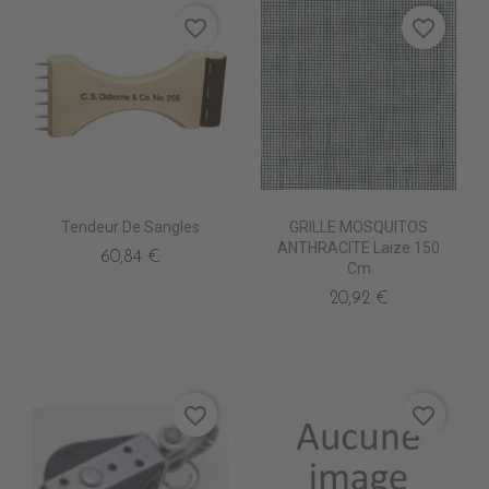
favorite_border
favorite_border
Tendeur De Sangles
GRILLE MOSQUITOS
ANTHRACITE Laize 150
60,84 €
Cm
20,92 €
favorite_border
favorite_border