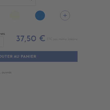
0440
PE0490
PE0410
add
IR
IVOIRE
BLEU
ROYAL
res
37,50 €
TTC par mètre linéaire
OUTER AU PANIER
 ouvrés.