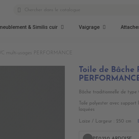
meublement & Similis cuir
Vaigrage
Attaches
 PVC multi-usages PERFORMANCE
Toile de Bâche
PERFORMANC
Bâche traditionnelle de type
Toile polyester avec support
laquées
Laize / Largeur : 250 cm
PE0350 ARDOISE