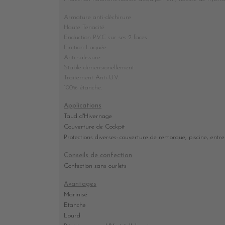
Armature anti-déchirure
Haute Tenacité
Enduction P.V.C sur ses 2 faces
Finition Laquée
Anti-salissure
Stable dimensionellement
Traitement Anti-U.V.
100% étanche.
Applications
Taud d'Hivernage
Couverture de Cockpit
Protections diverses: couverture de remorque, piscine, entre
Conseils de confection
Confection sans ourlets
Avantages
Marinisé
Etanche
Lourd