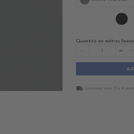
PE0400
PE
BLANC
NO
Quantité en mètres linéai
−
+
m
AJ
local_shipping
Livraison sous 3 à 4 jours