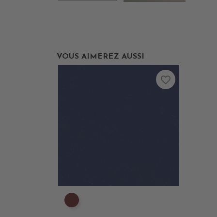
VOUS AIMEREZ AUSSI
favorite_border
PE0630 BORDEAUX suppr