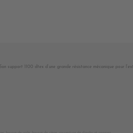
on support 1100 dtex d’une grande résistance mécanique pour l’ext
ge, housse de voile, housse de siège, couverture de dinghy et annexes.