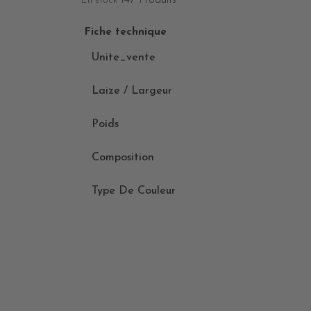
147 Produits
En stock
Fiche technique
Unite_vente
Laize / Largeur
Poids
Composition
Type De Couleur