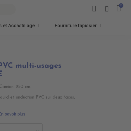
 et Accastillage
Fourniture tapissier
 PVC multi-usages
E
 Camion. 250 cm.
 lourd et enduction PVC sur deux faces,
En savoir plus
>