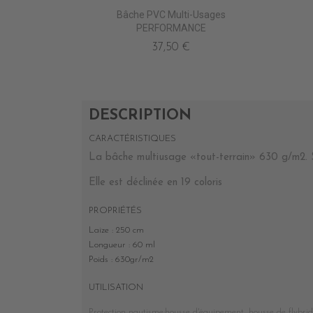
Bâche PVC Multi-Usages
PERFORMANCE
37,50 €
DESCRIPTION
CARACTÉRISTIQUES
La bâche multiusage «tout-terrain» 630 g/m2. S
Elle est déclinée en 19 coloris
PROPRIÉTÉS
Laize : 250 cm
Longueur : 60 ml
Poids : 630gr/m2
UTILISATION
Protection nautisme:housse d'équipement, housse de flybrid