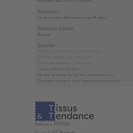
Résistance aux UV et à l'abrasion
Avantages +
Un grand choix d'harmonies avec 19 coloris
Précaution d'emploi
Aucune
Entretien
Nettoyer à la brosse et au savon neutre.
Eliminer les foyers de moisissure.
Rincer abondament à l'eau claire.
Laisser sécher à l'air libre.
Ne plier et stocker
qu'une fois parfaitement sec
.
Détergent, lavage à sec et haute pression prohibés
.
PE0350
Référence