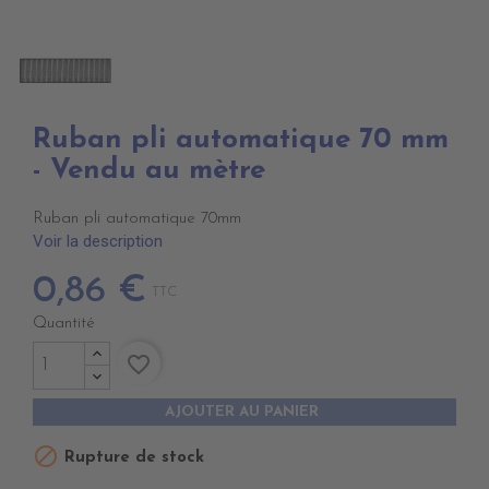
Ruban pli automatique 70 mm
- Vendu au mètre
Ruban pli automatique 70mm
Voir la description
0,86 €
TTC
Quantité
favorite_border
AJOUTER AU PANIER

Rupture de stock