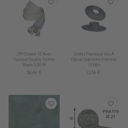
favorite_border
favorite_border
ZIP Chaine 10 Avec
Oeillet Plastique Girs À
Curseur Double Tirette
Clipser Diamètre Intérieur
Blanc 5,00 M
12 Mm
26,46 €
0,76 €
favorite_border
favorite_border