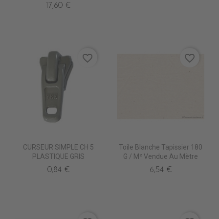
17,60 €
favorite_border
favorite_border
CURSEUR SIMPLE CH 5
Toile Blanche Tapissier 180
PLASTIQUE GRIS
G / M² Vendue Au Mètre
0,84 €
6,54 €