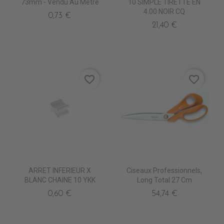
73mm - Vendu Au Mètre
10 SIMPLE TIRETTE EN
4.00 NOIR CQ
0,73 €
21,40 €
favorite_border
favorite_border
ARRET INFERIEUR X
Ciseaux Professionnels,
BLANC CHAINE 10 YKK
Long Total 27 Cm
0,60 €
54,74 €