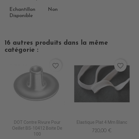
Echantillon
Non
Disponible
16 autres produits dans la même
catégorie :
favorite_border
favorite_border
DOT Contre Rivure Pour
Elastique Plat 4 Mm Blanc
Oeillet BS-10412 Boite De
720,00 €
100