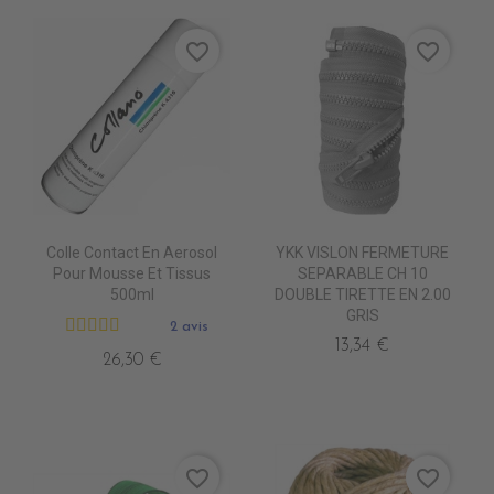
favorite_border
favorite_border
Colle Contact En Aerosol
YKK VISLON FERMETURE
Pour Mousse Et Tissus
SEPARABLE CH 10
500ml
DOUBLE TIRETTE EN 2.00
GRIS
2 avis
13,34 €
26,30 €
favorite_border
favorite_border