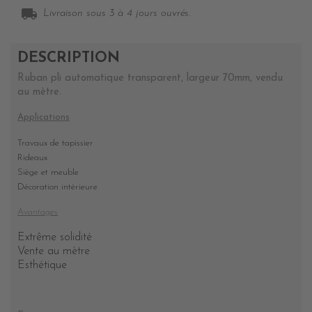
local_shipping
Livraison sous 3 à 4 jours ouvrés.
DESCRIPTION
Ruban pli automatique transparent, largeur 70mm, vendu
au mètre.
Applications
Travaux de tapissier
Rideaux
Siège et meuble
Décoration intérieure
Avantages
Extrême solidité
Vente au mètre
Esthétique