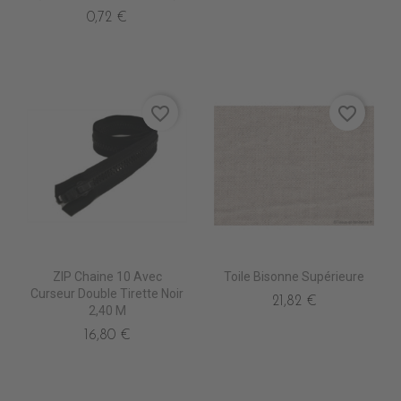
0,72 €
favorite_border
favorite_border
ZIP Chaine 10 Avec
Toile Bisonne Supérieure
Curseur Double Tirette Noir
21,82 €
2,40 M
16,80 €