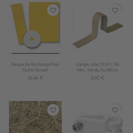
favorite_border
favorite_border
Disque De Rechange Pour
Sangle Jute CS 811, 85
Cutter Rotatif
Mm , Vendu Au Mètre
36,44 €
0,40 €
favorite_border
favorite_border