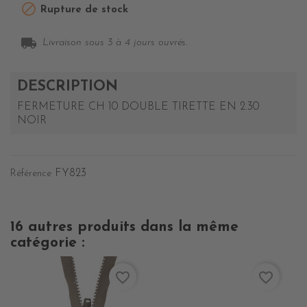

Rupture de stock
local_shipping
Livraison sous 3 à 4 jours ouvrés.
DESCRIPTION
FERMETURE CH 10 DOUBLE TIRETTE EN 2.30
NOIR
FY823
Référence
16 autres produits dans la même
catégorie :
favorite_border
favorite_border