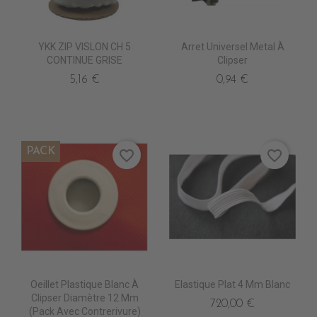
YKK ZIP VISLON CH 5
Arret Universel Metal À
CONTINUE GRISE
Clipser
5,16 €
0,94 €
PACK
favorite_border
favorite_border
Oeillet Plastique Blanc À
Elastique Plat 4 Mm Blanc
Clipser Diamètre 12 Mm
720,00 €
(pack Avec Contrerivure)