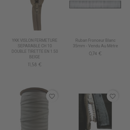
YKK VISLON FERMETURE
Ruban Fronceur Blanc
SEPARABLE CH 10
35mm - Vendu Au Mètre
DOUBLE TIRETTE EN 1.50
0,74 €
BEIGE
11,58 €
favorite_border
favorite_border