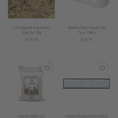
Crin Végétal Supérieur -
Manille Nylon Quart De
Sac De 1 Kg
Tour 7 Mm
15,50 €
2,26 €
favorite_border
favorite_border
Sac De Billes De
Ruban Multipoches Blanc