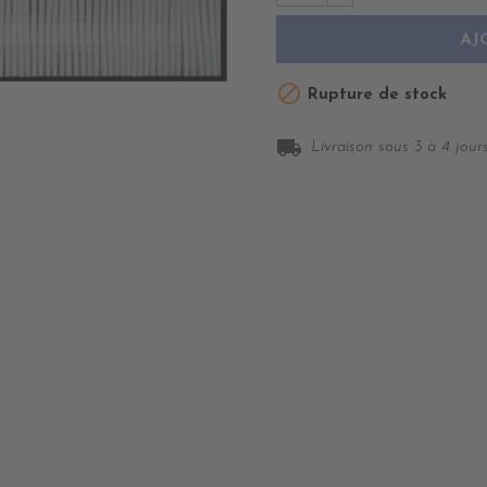
AJ

Rupture de stock
local_shipping
Livraison sous 3 à 4 jours