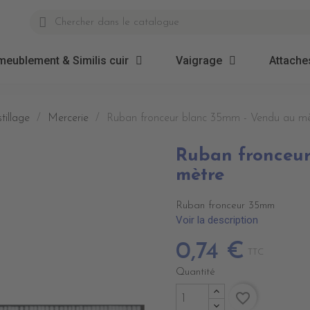
meublement & Similis cuir
Vaigrage
Attaches
tillage
Mercerie
Ruban fronceur blanc 35mm - Vendu au mè
Ruban fronceur
mètre
Ruban fronceur 35mm
Voir la description
0,74 €
TTC
Quantité
favorite_border