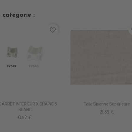
 catégorie :
favorite_border
fa
 ARRET INFERIEUR X CHAINE 5
Toile Bisonne Supérieure
BLANC
21,82 €
0,92 €