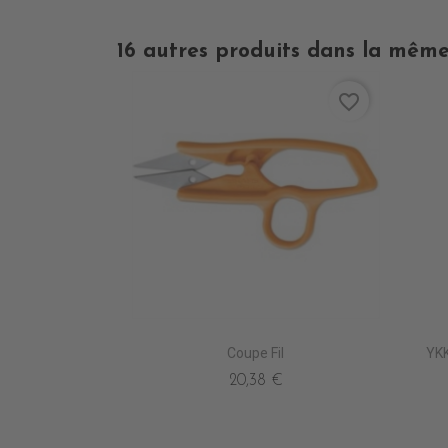
16 autres produits dans la même
favorite_border
Coupe Fil
YKK
20,38 €