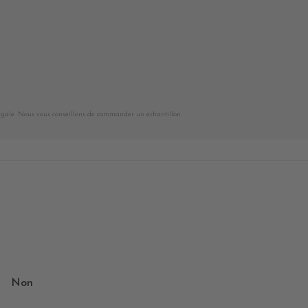
égale. Nous vous conseillons de commander un echantillon.
Non