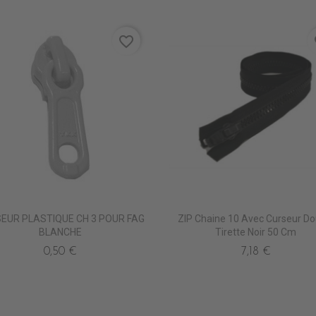
favorite_border
fa
EUR PLASTIQUE CH 3 POUR FAG
ZIP Chaine 10 Avec Curseur Do
BLANCHE
Tirette Noir 50 Cm
0,50 €
7,18 €