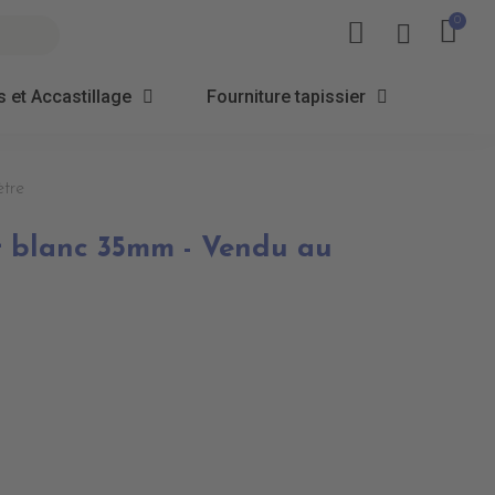
 et Accastillage
Fourniture tapissier
tre
 blanc 35mm - Vendu au