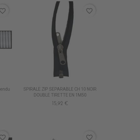
vorite_border
favorite_border
Vendu
SPIRALE ZIP SEPARABLE CH 10 NOIR
DOUBLE TIRETTE EN 1M50
15,92 €
vorite_border
favorite_border