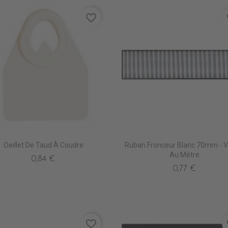
favorite_border
fa
Oeillet De Taud À Coudre
Ruban Fronceur Blanc 70mm - 
Au Mètre
0,84 €
0,77 €
favorite_border
fa