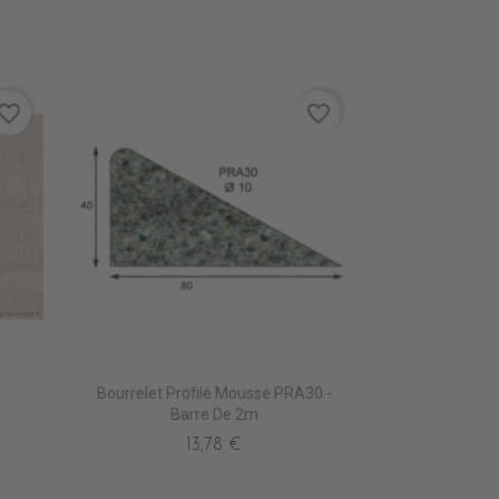
vorite_border
favorite_border
Bourrelet Profilé Mousse PRA30 -
Barre De 2m
13,78 €