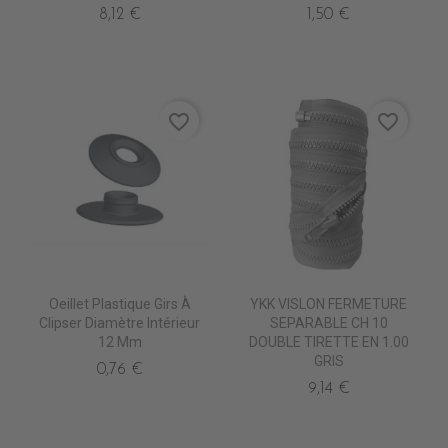
8,12 €
1,50 €
favorite_border
favorite_border
Oeillet Plastique Girs À
YKK VISLON FERMETURE
Clipser Diamètre Intérieur
SEPARABLE CH 10
12 Mm
DOUBLE TIRETTE EN 1.00
GRIS
0,76 €
9,14 €