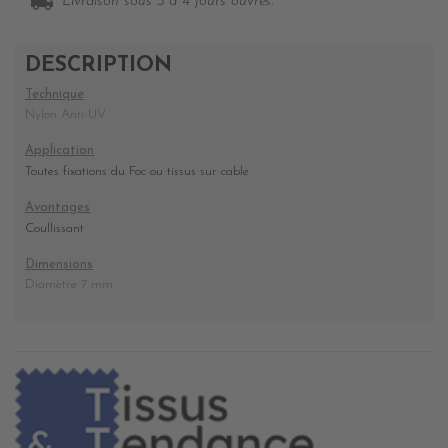
local_shipping
Livraison sous 3 à 4 jours ouvrés.
DESCRIPTION
Technique
Nylon Anti-UV
Application
Toutes fixations du Foc ou tissus sur cable
Avantages
Coullissant
Dimensions
Diamètre 7 mm