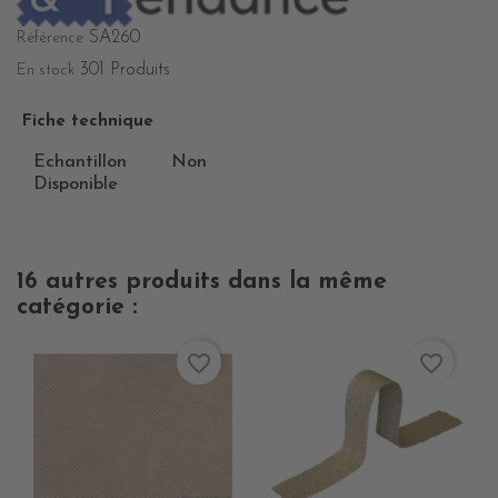
SA260
Référence
301 Produits
En stock
Fiche technique
Echantillon
Non
Disponible
16 autres produits dans la même
catégorie :
favorite_border
favorite_border