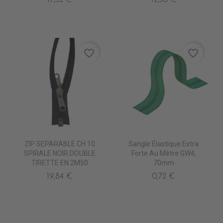
favorite_border
favorite_border
ZIP SEPARABLE CH 10
Sangle Élastique Extra
SPIRALE NOIR DOUBLE
Forte Au Mètre GW4,
TIRETTE EN 2M50
70mm
19,84 €
0,72 €