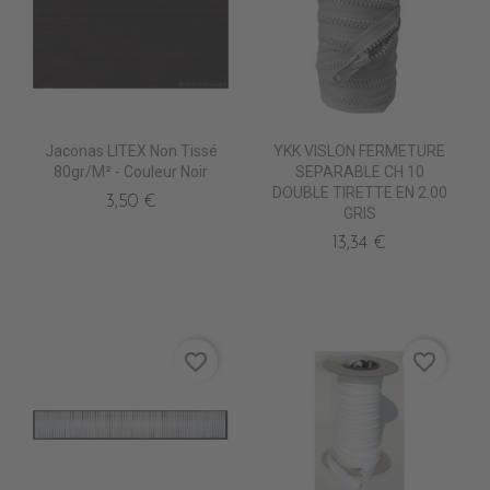
Jaconas LITEX Non Tissé
YKK VISLON FERMETURE
80gr/m² - Couleur Noir
SEPARABLE CH 10
DOUBLE TIRETTE EN 2.00
3,50 €
GRIS
13,34 €
favorite_border
favorite_border