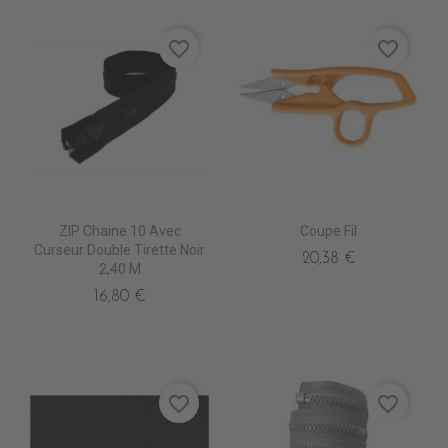
favorite_border
favorite_border
ZIP Chaine 10 Avec
Coupe Fil
Curseur Double Tirette Noir
20,38 €
2,40 M
16,80 €
favorite_border
favorite_border