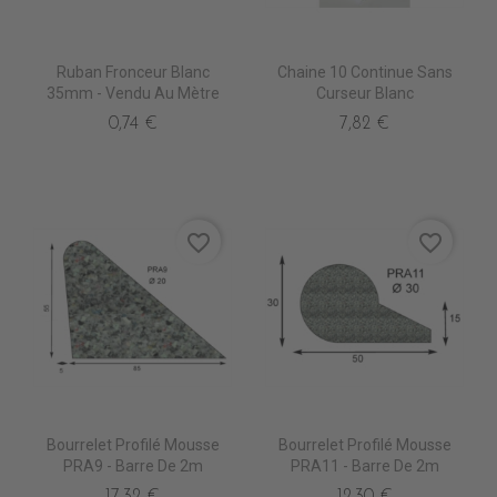
Ruban Fronceur Blanc
Chaine 10 Continue Sans
35mm - Vendu Au Mètre
Curseur Blanc
0,74 €
7,82 €
favorite_border
favorite_border
Bourrelet Profilé Mousse
Bourrelet Profilé Mousse
PRA9 - Barre De 2m
PRA11 - Barre De 2m
17,32 €
12,30 €