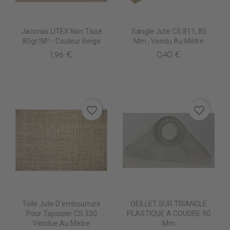
Jaconas LITEX Non Tissé
Sangle Jute CS 811, 85
80gr/m² - Couleur Beige
Mm , Vendu Au Mètre
1,96 €
0,40 €
favorite_border
favorite_border
Toile Jute D'embourrure
OEILLET SUR TRIANGLE
Pour Tapissier CS 330
PLASTIQUE A COUDRE 90
Vendue Au Metre
Mm