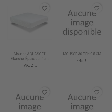
favorite_border
favorite_border
Mousse AQUASOFT
MOUSSE 30 F EN 0.5 CM
Étanche, Épaisseur 4cm
7,48 €
199,72 €
favorite_border
favorite_border