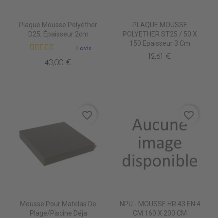
Plaque Mousse Polyéther
PLAQUE MOUSSE
D25, Épaisseur 2cm
POLYETHER ST25 / 50 X
150 Epaisseur 3 Cm
1 avis
12,61 €
40,00 €
favorite_border
favorite_border
Mousse Pour Matelas De
NPU - MOUSSE HR 43 EN 4
Plage/piscine Déja
CM 160 X 200 CM