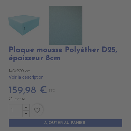
Plaque mousse Polyéther D25,
épaisseur 8cm
140x200 cm
Voir la description
159,98 €
TTC
Quantité
favorite_border
AJOUTER AU PANIER