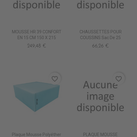
MOUSSE HR 39 CONFORT
CHAUSSETTES POUR
EN 15 CM 150 X 215
COUSSINS Sac De 25
249,48 €
66,26 €
favorite_border
favorite_border
Plaque Mousse Polyéther
PLAQUE MOUSSE