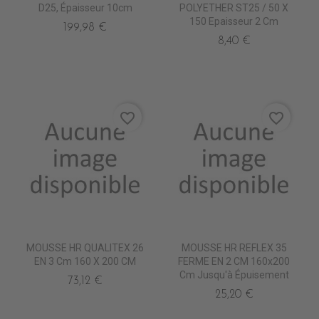
D25, Épaisseur 10cm
POLYETHER ST25 / 50 X
150 Epaisseur 2 Cm
199,98 €
8,40 €
favorite_border
favorite_border
MOUSSE HR QUALITEX 26
MOUSSE HR REFLEX 35
EN 3 Cm 160 X 200 CM
FERME EN 2 CM 160x200
Cm Jusqu'à Épuisement
73,12 €
25,20 €