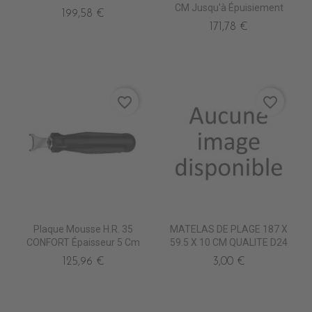
CM Jusqu'à Épuisiement
199,58 €
171,78 €
favorite_border
favorite_border
Plaque Mousse H.R. 35
MATELAS DE PLAGE 187 X
CONFORT Épaisseur 5 Cm
59.5 X 10 CM QUALITE D24
125,96 €
3,00 €