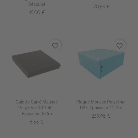
Découpé
170,64 €
42,00 €
favorite_border
favorite_border
Galette Carré Mousse
Plaque Mousse Polyéther
Polyether 40 X 40 -
D25, Épaisseur 12 Cm
Epaisseur 5 Cm
239,98 €
6,55 €