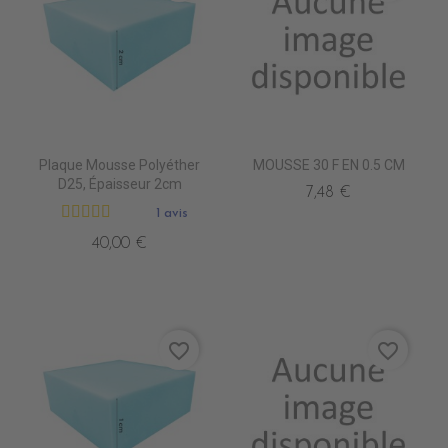
Plaque Mousse Polyéther
MOUSSE 30 F EN 0.5 CM
D25, Épaisseur 2cm
7,48 €
1 avis
40,00 €
favorite_border
favorite_border