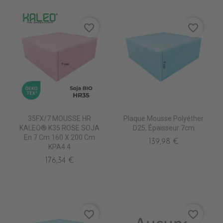
favorite_border
favorite_border
35FX/7 MOUSSE HR
Plaque Mousse Polyéther
KALEO® K35 ROSE SOJA
D25, Épaisseur 7cm
En 7 Cm 160 X 200 Cm
139,98 €
KPA4.4
176,34 €
favorite_border
favorite_border