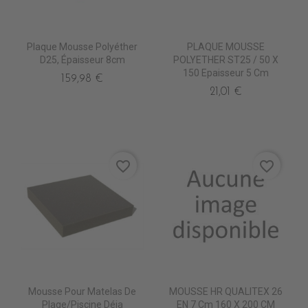
Plaque Mousse Polyéther
PLAQUE MOUSSE
D25, Épaisseur 8cm
POLYETHER ST25 / 50 X
150 Epaisseur 5 Cm
159,98 €
21,01 €
favorite_border
favorite_border
Mousse Pour Matelas De
MOUSSE HR QUALITEX 26
Plage/piscine Déja
EN 7 Cm 160 X 200 CM