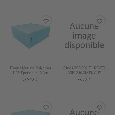
favorite_border
favorite_border
Plaque Mousse Polyéther
DAMASSE COUTIL REVER
D25, Épaisseur 12 Cm
GRIS 240 CM EN SUP
239,98 €
36,72 €
favorite_border
favorite_border