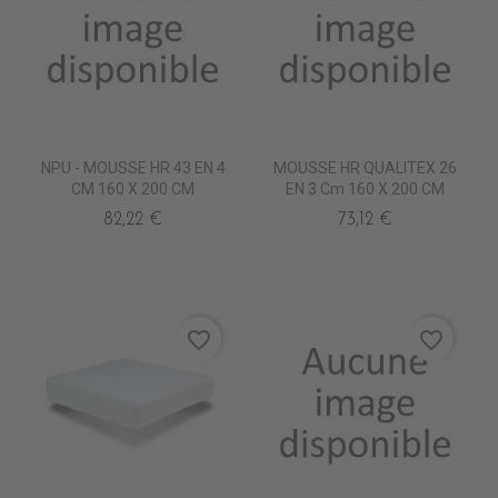
NPU - MOUSSE HR 43 EN 4
MOUSSE HR QUALITEX 26
CM 160 X 200 CM
EN 3 Cm 160 X 200 CM
82,22 €
73,12 €
favorite_border
favorite_border