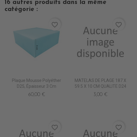
16 autres produits dans la même
catégorie :
favorite_border
favorite_border
Plaque Mousse Polyéther
MATELAS DE PLAGE 187 X
D25, Épaisseur 3 Cm
59.5 X 10 CM QUALITE D24
60,00 €
3,00 €
favorite_border
favorite_border