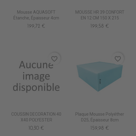
Mousse AQUASOFT
MOUSSE HR 39 CONFORT
Étanche, Épaisseur 4cm
EN 12 CM 150 X 215
199,72 €
199,58 €
favorite_border
favorite_border
COUSSIN DECORATION 40
Plaque Mousse Polyéther
X40 POLYESTER
D25, Épaisseur 8cm
10,30 €
159,98 €