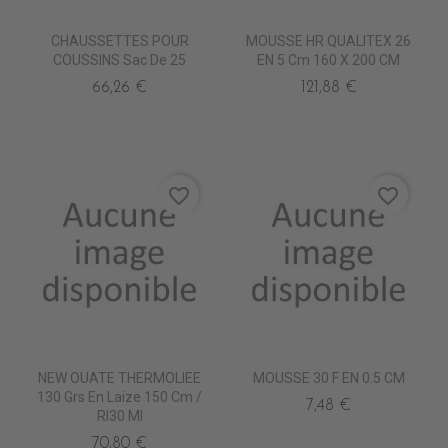
CHAUSSETTES POUR
MOUSSE HR QUALITEX 26
COUSSINS Sac De 25
EN 5 Cm 160 X 200 CM
66,26 €
121,88 €
favorite_border
favorite_border
NEW OUATE THERMOLIEE
MOUSSE 30 F EN 0.5 CM
130 Grs En Laize 150 Cm /
7,48 €
Rl30 Ml
70,80 €