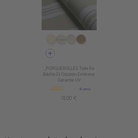
DD4010 DUNE
DD4020 SWIN CANVAS
DD4030 CANVAS
DD4040 BEIGE
add
_PORQUEROLLES Toile De
Bâche Et Coussin Extérieur
Garantie UV
6 avis
12,00 €