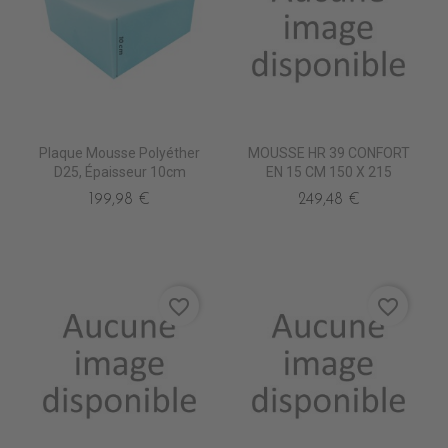
Plaque Mousse Polyéther
MOUSSE HR 39 CONFORT
D25, Épaisseur 10cm
EN 15 CM 150 X 215
199,98 €
249,48 €
favorite_border
favorite_border