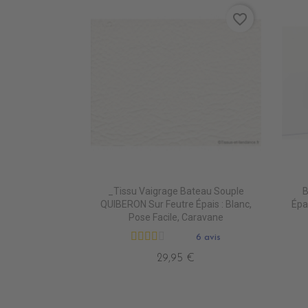
favorite_border
_Tissu Vaigrage Bateau Souple
B
QUIBERON Sur Feutre Épais : Blanc,
Épa
Pose Facile, Caravane
6 avis
29,95 €