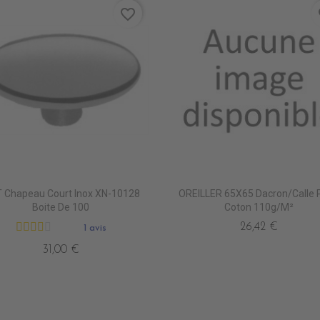
favorite_border
fa
 Chapeau Court Inox XN-10128
OREILLER 65X65 Dacron/Calle P
Boite De 100
Coton 110g/m²
26,42 €
1 avis
31,00 €