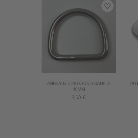
favorite_border
ANNEAUX D INOX POUR SANGLE
DOT
40MM
2,50 €