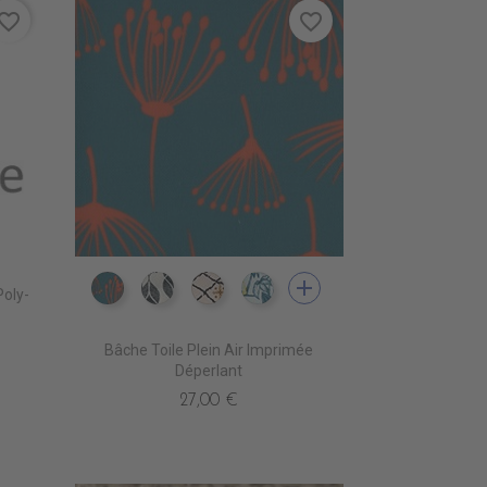
vorite_border
favorite_border
add
oly-
IM0200 BLOMMA 00
IM0300 NAIROBI 00
IM0400 BERBERE 00
IM0503 ALOHA 03
Bâche Toile Plein Air Imprimée
Déperlant
27,00 €