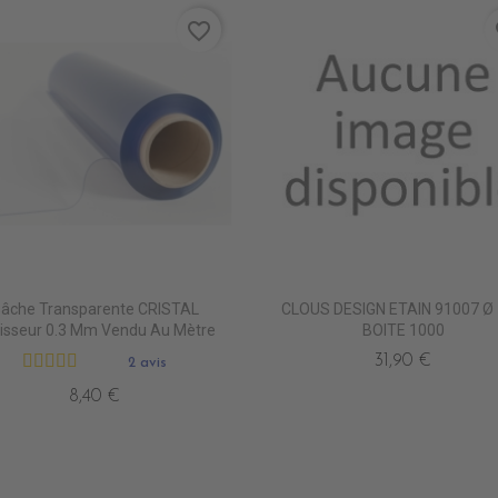
favorite_border
fa
âche Transparente CRISTAL
CLOUS DESIGN ETAIN 91007 Ø 
isseur 0.3 Mm Vendu Au Mètre
BOITE 1000
31,90 €
2 avis
8,40 €