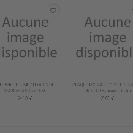
favorite_border
fa
ELANGE PLUME / FLOCON DE
PLAQUE MOUSSE POLYETHER S
MOUSSE SAC DE 15KG
50 X 150 Epaisseur 5 Cm
24,10 €
21,01 €