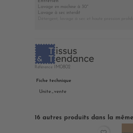
Entretien
Lavage en machine à 30°
Lavage à sec interdit
Détergent, lavage à sec et haute pression prohi
IM0802
Référence
Fiche technique
Unite_vente
16 autres produits dans la même
favorite_border