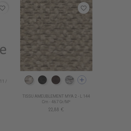
vorite_border
favorite_border
add
11 /
ES3550 NATUREL
ES3551 NOIR
ES3552 MARRON
ES3553 PERLE
TISSU AMEUBLEMENT MYA 2 - L 144
Cm - 467 Gr/m²
22,88 €