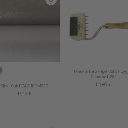
Tendeur De Sangle Col De Cyg
EN5260 BRASSIT
Osborne D253
113,90 €
Simili Cuir BEACHCOMBER
47,46 €