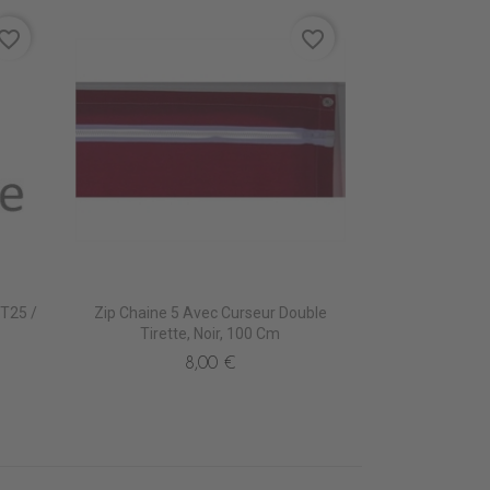
vorite_border
favorite_border
T25 /
Zip Chaine 5 Avec Curseur Double
Tirette, Noir, 100 Cm
8,00 €