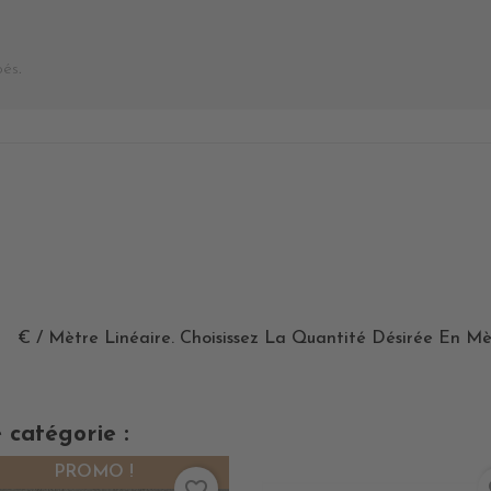
bés
.
€ / Mètre Linéaire. Choisissez La Quantité Désirée En Mè
 catégorie :
PROMO !
favorite_border
fa