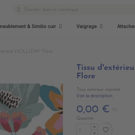
meublement & Similis cuir
Vaigrage
Attaches
r imprimé HOLLIDAY Flore
Tissu d'extéri
Flore
Tissu extérieur imprimé
Voir la description
0,00 €
TTC
Quantité
favorite_border