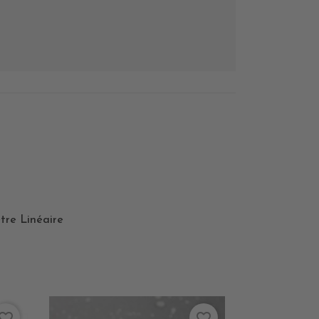
tre Linéaire
vorite_border
favorite_border