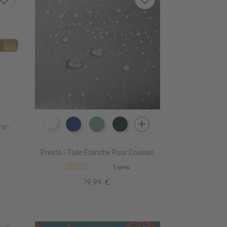
add
DW0001 NAVY
ne -
DW0005 ROYAL
DW0009 BORDEAUX
DW0002 FORET
Presto - Toile Étanche Pour Coussin
1 avis
19,99 €