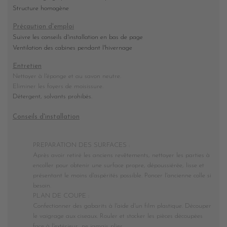
Structure homogène
Précaution d'emploi
Suivre les conseils d'installation en bas de page
Ventilation des cabines pendant l'hivernage
Entretien
Nettoyer à l'éponge et au savon neutre.
Eliminer les foyers de moisissure
.
Détergent, solvants prohibés.
Conseils d'installation
PREPARATION DES SURFACES :
Après avoir retiré les anciens revêtements, nettoyer les parties à
encoller pour obtenir une surface propre, dépoussiérée, lisse et
présentant le moins d'aspérités possible. Poncer l'ancienne colle si
besoin.
PLAN DE COUPE :
Confectionner des gabarits à l'aide d'un film plastique. Découper
le vaigrage aux ciseaux. Rouler et stocker les pièces découpées
face à l'extérieur, ne jamais plier.