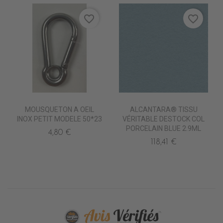
favorite_border
favorite_border
MOUSQUETON A OEIL
ALCANTARA® TISSU
INOX PETIT MODELE 50*23
VÉRITABLE DESTOCK COL
PORCELAIN BLUE 2.9ML
4,80 €
118,41 €