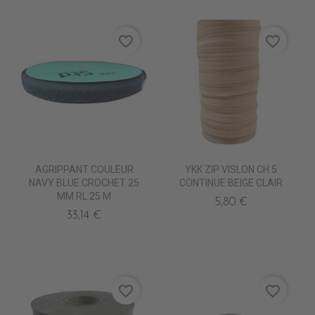
favorite_border
favorite_border
AGRIPPANT COULEUR
YKK ZIP VISLON CH 5
NAVY BLUE CROCHET 25
CONTINUE BEIGE CLAIR
MM RL 25 M
5,80 €
33,14 €
favorite_border
favorite_border