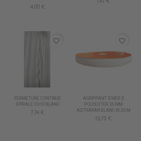
1,42 €
4,00 €
favorite_border
favorite_border
FERMETURE CONTINUE
AGRIPPANT $ MER $
SPIRALE CH10 BLANC
POLYESTER 25 MM
ASTRAKAN BLANC Rl 25 M
7,74 €
52,72 €