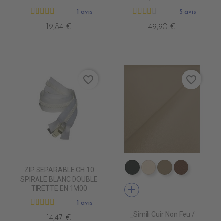
1 avis
5 avis
19,84 €
49,90 €
favorite_border
favorite_border
ZIP SEPARABLE CH 10
EN7005 VERT ANGLAIS
EN7001 CREME
EN7002 BEIG
EN7003 
SPIRALE BLANC DOUBLE
add
TIRETTE EN 1M00
1 avis
_Simili Cuir Non Feu /
14,47 €