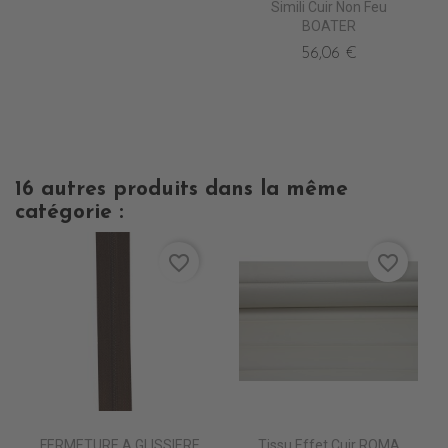
Simili Cuir Non Feu
BOATER
56,06 €
16 autres produits dans la même
catégorie :
favorite_border
favorite_border
FERMETURE A GLISSIERE
Tissu Effet Cuir ROMA