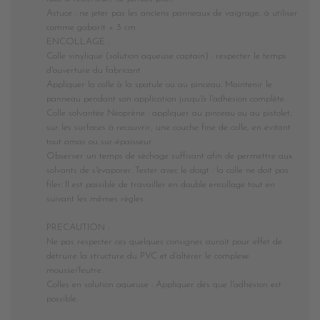
Astuce : ne jeter pas les anciens panneaux de vaigrage, à utiliser
comme gabarit + 3 cm
ENCOLLAGE :
Colle vinylique (
solution aqueuse captain)
: respecter le temps
d'ouverture du fabricant
Appliquer la colle à la spatule ou au pinceau. Maintenir le
panneau pendant son application jusqu'à l'adhésion complète.
Colle solvantée Néoprène : appliquer au pinceau ou au pistolet,
sur les surfaces à recouvrir, une couche fine de colle, en évitant
tout amas ou sur-épaisseur.
Observer un temps de séchage suffisant afin de permettre aux
solvants de s'évaporer. Tester avec le doigt : la colle ne doit pas
filer. Il est possible de travailler en double encollage tout en
suivant les mêmes règles.
PRECAUTION :
Ne pas respecter ces quelques consignes aurait pour effet de
détruire la structure du PVC et d'altérer le complexe
mousse/feutre.
Colles en solution aqueuse : Appliquer dés que l'adhésion est
possible.