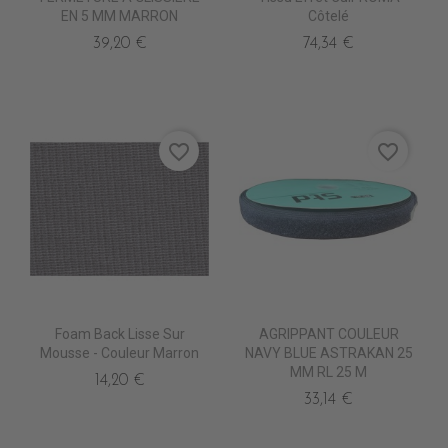
EN 5 MM MARRON
Côtelé
39,20 €
74,34 €
favorite_border
favorite_border
Foam Back Lisse Sur
AGRIPPANT COULEUR
Mousse - Couleur Marron
NAVY BLUE ASTRAKAN 25
MM RL 25 M
14,20 €
33,14 €