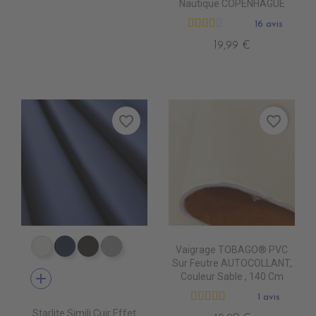
Nautique COPENHAGUE
16 avis
19,99 €
favorite_border
favorite_border
Vaigrage TOBAGO® PVC
EP9000 BLANC
EP9010 NAVY BLUE
EP9013 CHOCOLAT
EP9007 PERLE
Sur Feutre AUTOCOLLANT,
add
Couleur Sable , 140 Cm
1 avis
Starlite Simili Cuir Effet