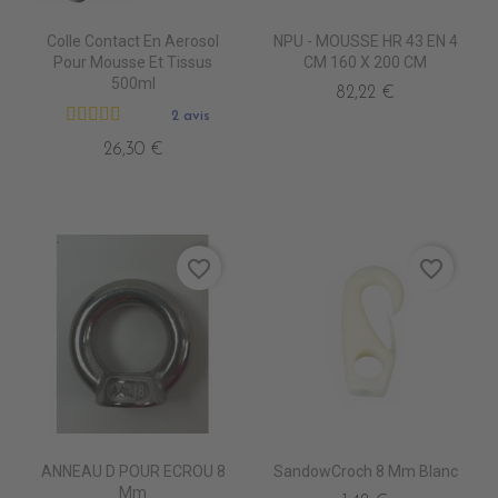
Colle Contact En Aerosol
NPU - MOUSSE HR 43 EN 4
Pour Mousse Et Tissus
CM 160 X 200 CM
500ml
82,22 €
2 avis
26,30 €
favorite_border
favorite_border
ANNEAU D POUR ECROU 8
SandowCroch 8 Mm Blanc
Mm