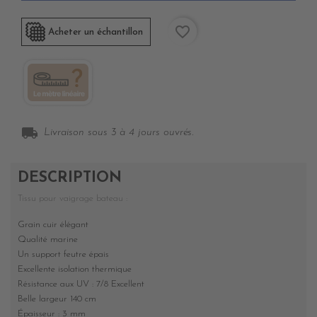
favorite_border
Acheter un échantillon
local_shipping
Livraison sous 3 à 4 jours ouvrés.
DESCRIPTION
Tissu pour vaigrage bateau :
Grain cuir élégant
Qualité marine
Un support feutre épais
Excellente isolation thermique
Résistance aux UV : 7/8
Excellent
Belle largeur 140 cm
Épaisseur : 3 mm