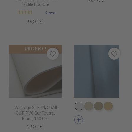
49,90 €
Textile Étanche
2 avis
36,00 €
PROMO !
favorite_border
favorite_border
_Vaigrage STERN, GRAIN
EN3500 BLANC
EN3510 IVOIRE
EN3520 MAST
EN3530 
CUIR,PVC Sur Feutre,
add
Blanc, 140 Cm
28,00 €