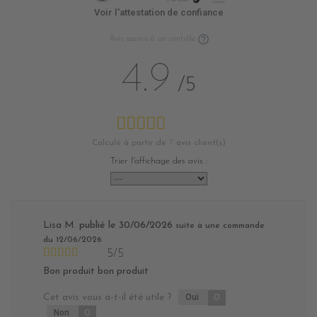
Voir l'attestation de confiance
Avis soumis à un contrôle
4.9
/5
Calculé à partir de
7
avis client(s)
Trier l'affichage des avis :
Lisa M.
publié le 30/06/2026
suite à une commande
du 12/06/2026
5/5
Bon produit bon produit
Cet avis vous a-t-il été utile ?
Oui
0
Non
0