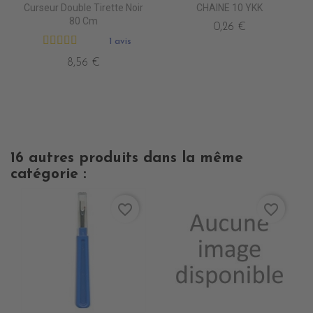
Curseur Double Tirette Noir
CHAINE 10 YKK
80 Cm
0,26 €
1 avis
8,56 €
16 autres produits dans la même
catégorie :
favorite_border
favorite_border