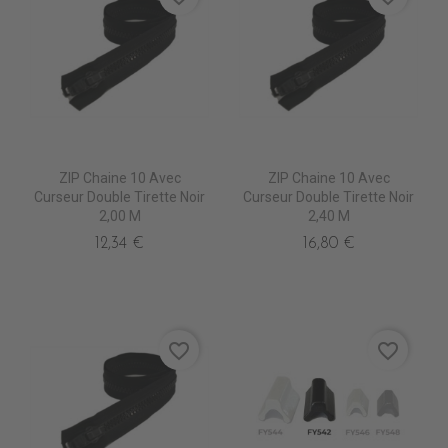
ZIP Chaine 10 Avec
ZIP Chaine 10 Avec
Curseur Double Tirette Noir
Curseur Double Tirette Noir
2,00 M
2,40 M
12,34 €
16,80 €
favorite_border
favorite_border