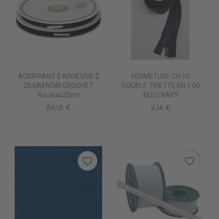
AGRIPPANT $ ADHESIVE $
FERMETURE CH 10
25 MM NOIR CROCHET
DOUBLE TIRETTE EN 1.00
Rouleau25mt
BLEU NAVY
89,18 €
9,14 €
favorite_border
favorite_border