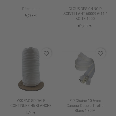
Découseur
CLOUS DESIGN NOIR
SCINTILLANT 60009 Ø 11 /
5,00 €
BOITE 1000
62,88 €
favorite_border
favorite_border
YKK FAG SPIRALE
ZIP Chaine 10 Avec
CONTINUE CH5 BLANCHE
Curseur Double Tirette
Blanc 1,30 M
1,24 €