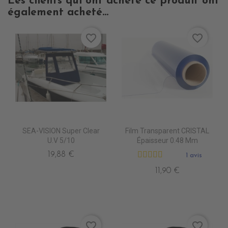
Les clients qui ont acheté ce produit ont
également acheté...
favorite_border
favorite_border
SEA-VISION Super Clear
Film Transparent CRISTAL
U.V 5/10
Épaisseur 0.48 Mm
19,88 €
1 avis
11,90 €
favorite_border
favorite_border