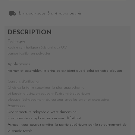
local_shipping
Livraison sous 3 à 4 jours ouvrés.
DESCRIPTION
Technique
Resine synthétique résistant aux U.V.
Bande textile en polyester
Applications
Fermer et assembler, le principe est identique à celui de votre blouson
Conseils d'utilisation
Choisiez la taille superieur la plus approchante
Si besoin ajustez en coupant l'extremité superieure
Bloquez l'échappement du curseur avec les arret et accessoires
Avantages
Une fermeture adaptée à votre dimension
Possibilée de remplacer un curseur défaillant
Astuce : vous pouvez arréter la partie supérieure par le retournement de
la bande textile.