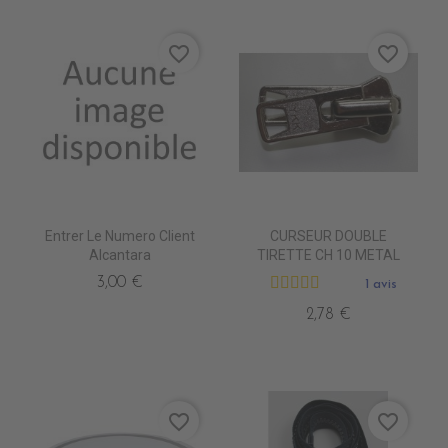
favorite_border
favorite_border
Entrer Le Numero Client
CURSEUR DOUBLE
Alcantara
TIRETTE CH 10 METAL
3,00 €
1 avis
2,78 €
favorite_border
favorite_border