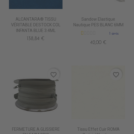
ALCANTARA® TISSU
Sandow Elastique
VÉRITABLE DESTOCK COL
Nautique PES BLANC 6MM
INFANTA BLUE 3.4ML
1 avis
138,84 €
42,00 €
favorite_border
favorite_border
FERMETURE A GLISSIERE
Tissu Effet Cuir ROMA