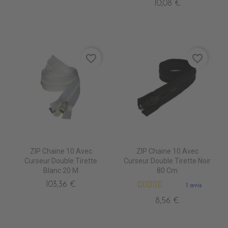
10,08 €
favorite_border
favorite_border
ZIP Chaine 10 Avec
ZIP Chaine 10 Avec
Curseur Double Tirette
Curseur Double Tirette Noir
Blanc 20 M
80 Cm
103,36 €
1 avis
8,56 €