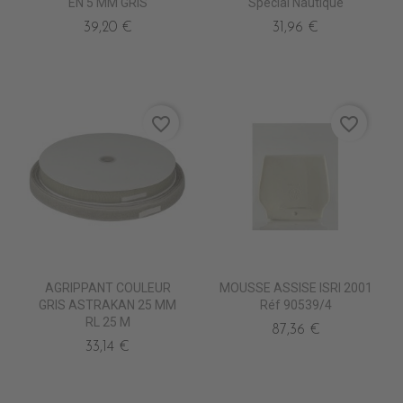
EN 5 MM GRIS
Spécial Nautique
39,20 €
31,96 €
favorite_border
favorite_border
AGRIPPANT COULEUR
MOUSSE ASSISE ISRI 2001
GRIS ASTRAKAN 25 MM
Réf 90539/4
RL 25 M
87,36 €
33,14 €