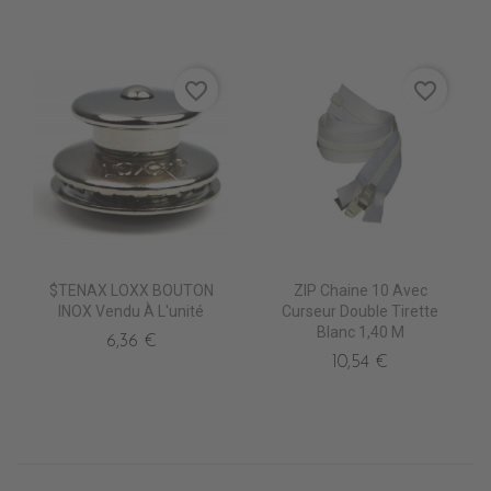
favorite_border
favorite_border
$TENAX LOXX BOUTON
ZIP Chaine 10 Avec
INOX Vendu À L'unité
Curseur Double Tirette
Blanc 1,40 M
6,36 €
10,54 €