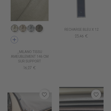
RECHARGE BLEU X 12
TA1800 IVOIRE
TA1801 BEIGE
TA1802 LINEN
TA1803 FLETCHER
23,46 €
add
_MILANO TISSU
AMEUBLEMENT 146 CM
SUR SUPPORT
16,27 €
favorite_border
favorite_border