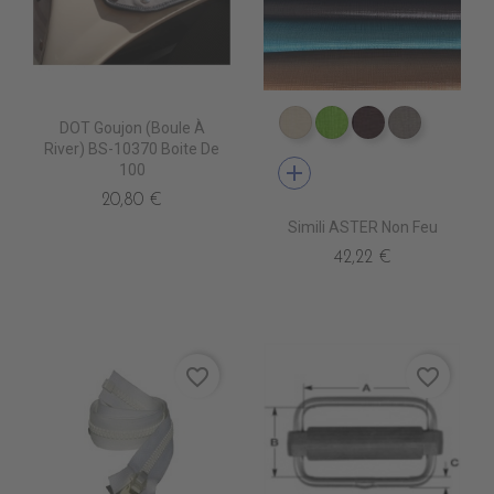
DOT Goujon (Boule À
EP0020 COVE
EP0100 GREEN
EP0060 BRO
EP0030 
River) BS-10370 Boite De
add
100
20,80 €
Simili ASTER Non Feu
42,22 €
favorite_border
favorite_border