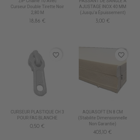
ZIP Chaine 10 Avec
PASSANT DE SANGLE A
Curseur Double Tirette Noir
AJUSTAGE INOX 40 MM
2,80 M
(jusqu'a Épuissement)
18,86 €
3,00 €
favorite_border
favorite_border
CURSEUR PLASTIQUE CH 3
AQUASOFT EN 8 CM
POUR FAG BLANCHE
(stabilite Dimensionnelle
Non Garantie)
0,50 €
403,10 €