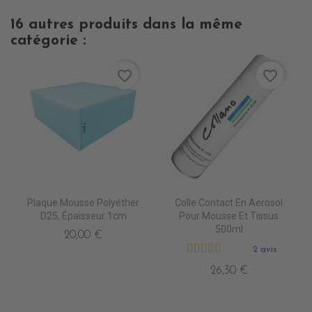
16 autres produits dans la même
catégorie :
favorite_border
favorite_border
Plaque Mousse Polyéther
Colle Contact En Aerosol
D25, Épaisseur 1cm
Pour Mousse Et Tissus
500ml
20,00 €
2 avis
26,30 €