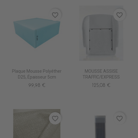
favorite_border
favorite_border
Plaque Mousse Polyéther
MOUSSE ASSISE
D25, Épaisseur 5cm
TRAFFIC/EXPRESS
99,98 €
125,08 €
favorite_border
favorite_border