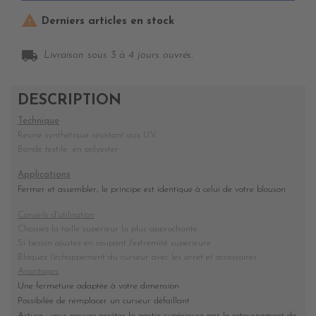

Derniers articles en stock
local_shipping
Livraison sous 3 à 4 jours ouvrés.
DESCRIPTION
Technique
Resine synthétique résistant aux U.V.
Bande textile en polyester
Applications
Fermer et assembler, le principe est identique à celui de votre blouson
Conseils d'utilisation
Choisiez la taille superieur la plus approchante
Si besoin ajustez en coupant l'extremité superieure
Bloquez l'échappement du curseur avec les arret et accessoires
Avantages
Une fermeture adaptée à votre dimension
Possibilée de remplacer un curseur défaillant
Astuce : vous pouvez arréter la partie supérieure par le retournement de