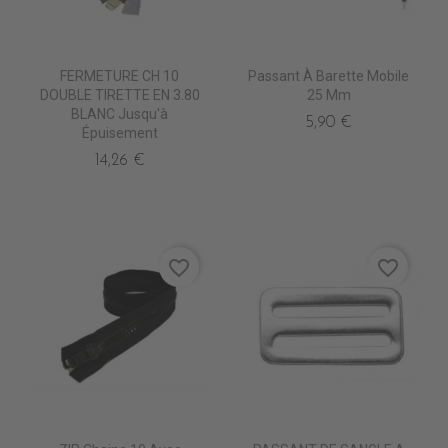
FERMETURE CH 10
Passant À Barette Mobile
DOUBLE TIRETTE EN 3.80
25 Mm
BLANC Jusqu'à
5,90 €
Épuisement
14,26 €
favorite_border
favorite_border