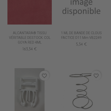
ALCANTARA® TISSU
1 ML DE BANDE DE CLOUS
VÉRITABLE DESTOCK. COL
FACTICE D11 Mm VB2249
GOYA RED 4ML
5,34 €
163,34 €
favorite_border
favorite_border