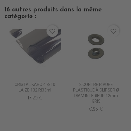
16 autres produits dans la même
catégorie :
favorite_border
favorite_border
CRISTAL KARO 4.8/10
2 CONTRE RIVURE
LAIZE 132 Rl33ml
PLASTIQUE À CLIPSER Ø
DIAM INTERIEUR 12mm
17,20 €
GRIS
0,26 €