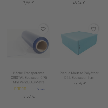
7,28 €
48,24 €
favorite_border
favorite_border
Bâche Transparente
Plaque Mousse Polyéther
CRISTAL Épaisseur 0.75
D25, Épaisseur 5cm
Mm Vendu Au Mètre
99,98 €
5 avis
17,80 €