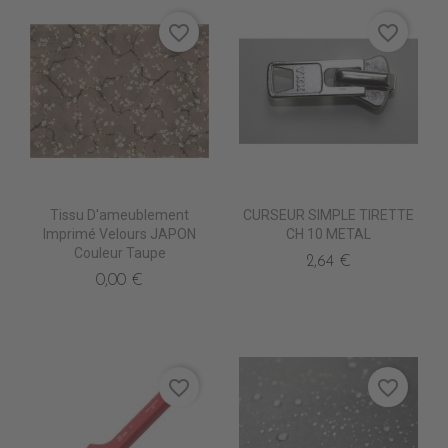
favorite_border
favorite_border
Tissu D'ameublement
CURSEUR SIMPLE TIRETTE
Imprimé Velours JAPON
CH 10 METAL
Couleur Taupe
2,64 €
0,00 €
favorite_border
favorite_border