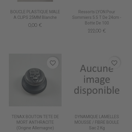
BOUCLE PLASTIQUE MALE
Ressorts LYON Pour
A CLIPS 25MM Blanche
Sommiers 5.5 T De 24cm -
Botte De 100
0,00 €
222,00 €
favorite_border
favorite_border
TENAX BOUTON TETE DE
DYNAMIQUE LAMELLES
MORT ANTHRACITE
MOUSSE / FIBRE BOULE
(origine Allemagne)
Sac 2 Kg