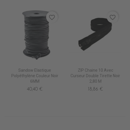
favorite_border
favorite_border
Sandow Elastique
ZIP Chaine 10 Avec
Polyéthylène Couleur Noir
Curseur Double Tirette Noir
6MM
2,80 M
40,40 €
18,86 €