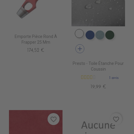
DW0001 NAVY
Emporte Pièce Rond À
DW0005 ROYAL
DW0009 BOR
DW0002 
Frapper 25 Mm
add
174,52 €
Presto - Toile Étanche Pour
Coussin
1 avis
19,99 €
favorite_border
favorite_border