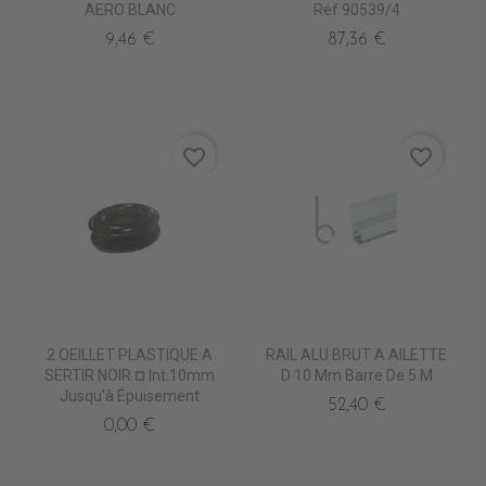
AERO BLANC
Réf 90539/4
9,46 €
87,36 €
favorite_border
favorite_border
2 OEILLET PLASTIQUE A
RAIL ALU BRUT A AILETTE
SERTIR NOIR ¤ Int.10mm
D 10 Mm Barre De 5 M
Jusqu'à Épuisement
52,40 €
0,00 €