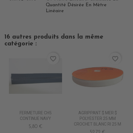
Quantité Désirée En Mètre
Linéaire
16 autres produits dans la même
catégorie :
favorite_border
favorite_border
FERMETURE CH5
AGRIPPANT $ MER $
CONTINUE NAVY
POLYESTER 25 MM
CROCHET BLANC Rl 25 M
5,80 €
52,72 €