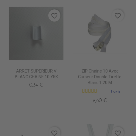
favorite_border
favorite_border
ARRET SUPERIEUR V
ZIP Chaine 10 Avec
BLANC CHAINE 10 YKK
Curseur Double Tirette
Blanc 1,20 M
0,34 €
1 avis
9,60 €
favorite_border
favorite_border