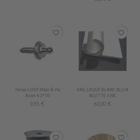
favorite_border
favorite_border
Tenax LOXX Male À Vis
RAIL LAQUE BLANC ALU A
Acier 4.2*10
AILETTE 5 ML
2,85 €
62,00 €
favorite_border
favorite_border