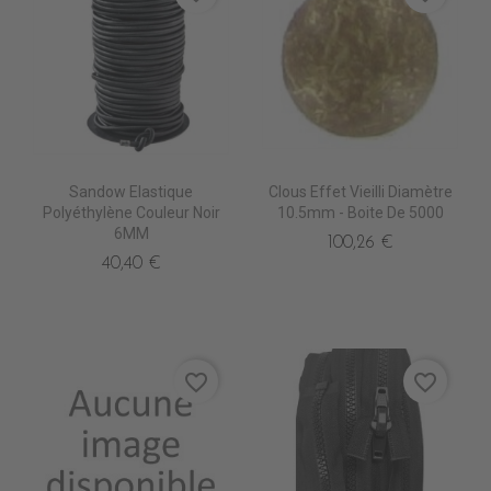
Sandow Elastique
Clous Effet Vieilli Diamètre
Polyéthylène Couleur Noir
10.5mm - Boite De 5000
6MM
100,26 €
40,40 €
favorite_border
favorite_border