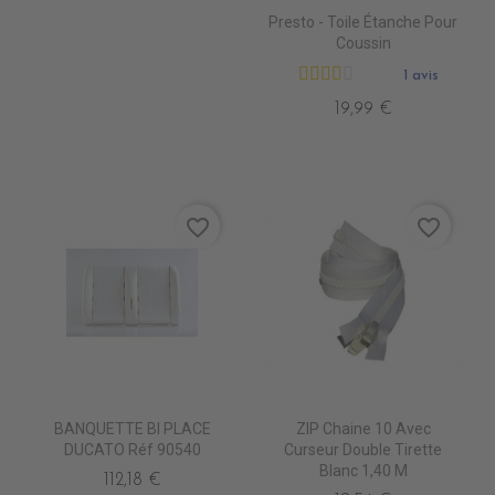
Presto - Toile Étanche Pour
Coussin
1 avis
19,99 €
favorite_border
favorite_border
BANQUETTE BI PLACE
ZIP Chaine 10 Avec
DUCATO Réf 90540
Curseur Double Tirette
Blanc 1,40 M
112,18 €