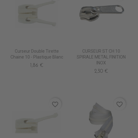
Curseur Double Tirette
CURSEUR ST CH 10
Chaine 10 - Plastique Blanc
SPIRALE METAL FINITION
INOX
1,86 €
2,30 €
favorite_border
favorite_border