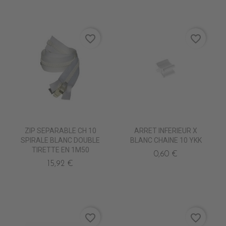
favorite_border
favorite_border
ZIP SEPARABLE CH 10
ARRET INFERIEUR X
SPIRALE BLANC DOUBLE
BLANC CHAINE 10 YKK
TIRETTE EN 1M50
0,60 €
15,92 €
favorite_border
favorite_border