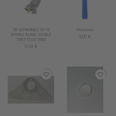
ZIP SEPARABLE CH 10
Découseur
SPIRALE BLANC DOUBLE
5,00 €
TIRETTE EN 1M50
15,92 €
favorite_border
favorite_border