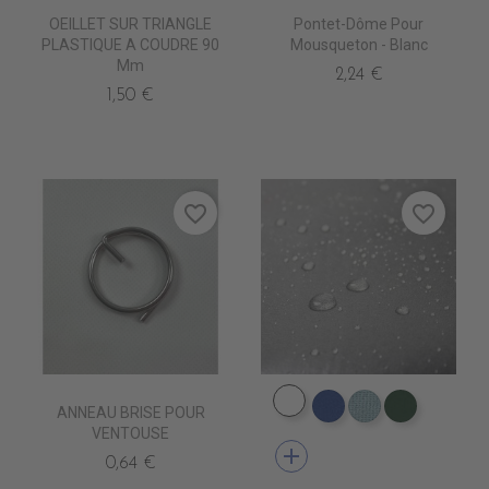
OEILLET SUR TRIANGLE
Pontet-Dôme Pour
PLASTIQUE A COUDRE 90
Mousqueton - Blanc
Mm
2,24 €
1,50 €
favorite_border
favorite_border
DW0001 NAVY
ANNEAU BRISE POUR
DW0005 ROYAL
DW0009 BOR
DW0002 
VENTOUSE
add
0,64 €