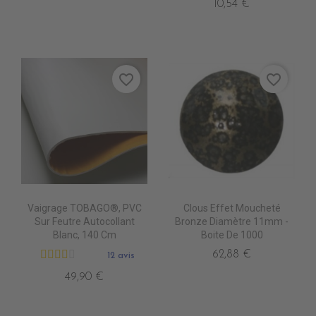
10,54 €
favorite_border
favorite_border
Vaigrage TOBAGO®, PVC
Clous Effet Moucheté
Sur Feutre Autocollant
Bronze Diamètre 11mm -
Blanc, 140 Cm
Boite De 1000
62,88 €
12 avis
49,90 €