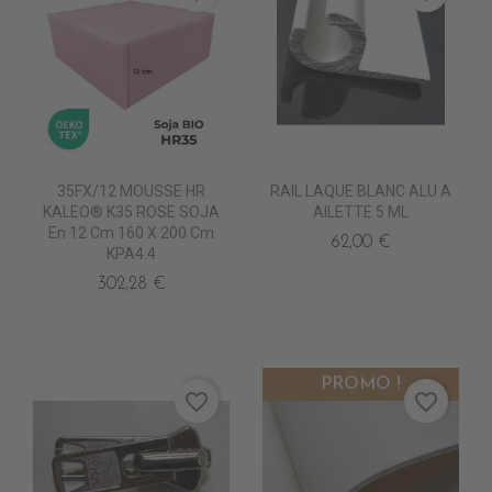
35FX/12 MOUSSE HR
RAIL LAQUE BLANC ALU A
KALEO® K35 ROSE SOJA
AILETTE 5 ML
En 12 Cm 160 X 200 Cm
62,00 €
KPA4.4
302,28 €
PROMO !
favorite_border
favorite_border