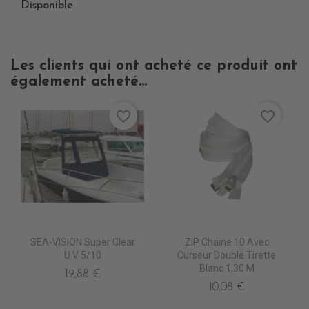
Disponible
Les clients qui ont acheté ce produit ont
également acheté...
favorite_border
favorite_border
SEA-VISION Super Clear
ZIP Chaine 10 Avec
U.V 5/10
Curseur Double Tirette
Blanc 1,30 M
19,88 €
10,08 €