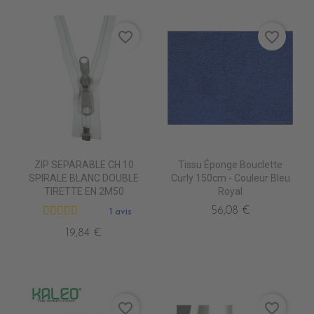
favorite_border
favorite_border
ZIP SEPARABLE CH 10
Tissu Éponge Bouclette
SPIRALE BLANC DOUBLE
Curly 150cm - Couleur Bleu
TIRETTE EN 2M50
Royal
56,08 €
1 avis
19,84 €
favorite_border
favorite_border