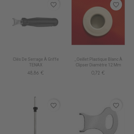
favorite_border
favorite_border
Clés De Serrage À Griffe
_Oeillet Plastique Blanc À
TENAX
Clipser Diamètre 12 Mm
48,86 €
0,72 €
favorite_border
favorite_border