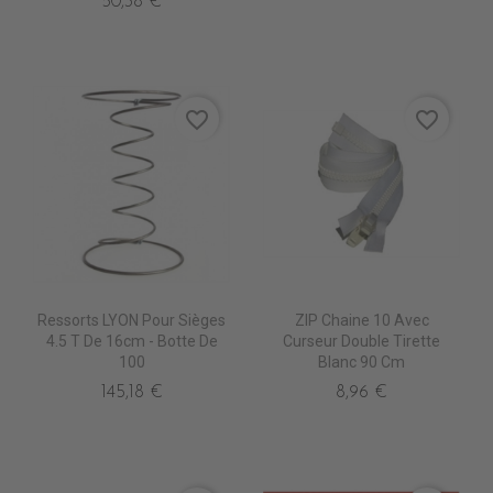
50,38 €
favorite_border
favorite_border
Ressorts LYON Pour Sièges
ZIP Chaine 10 Avec
4.5 T De 16cm - Botte De
Curseur Double Tirette
100
Blanc 90 Cm
145,18 €
8,96 €