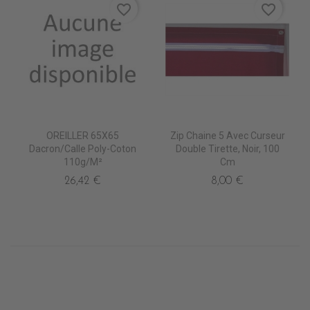
favorite_border
favorite_border
OREILLER 65X65
Zip Chaine 5 Avec Curseur
Dacron/Calle Poly-Coton
Double Tirette, Noir, 100
110g/m²
Cm
26,42 €
8,00 €