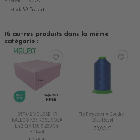
EV500
Référence
30 Produits
En stock
16 autres produits dans la même
catégorie :
favorite_border
favorite_border
35FX/2 MOUSSE HR
Fils Polyester À Coudre -
KALEO® K35 ROSE SOJA
Bleu Royal
En 2 Cm 160 X 200 Cm
38,00 €
KPA4.4