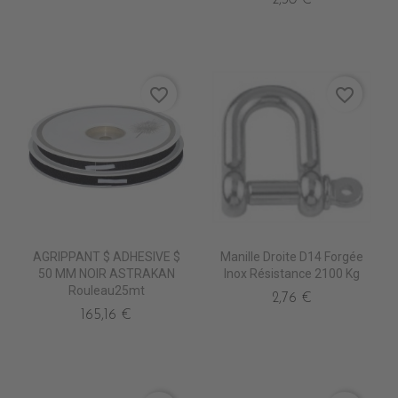
favorite_border
favorite_border
AGRIPPANT $ ADHESIVE $
Manille Droite D14 Forgée
50 MM NOIR ASTRAKAN
Inox Résistance 2100 Kg
Rouleau25mt
2,76 €
165,16 €