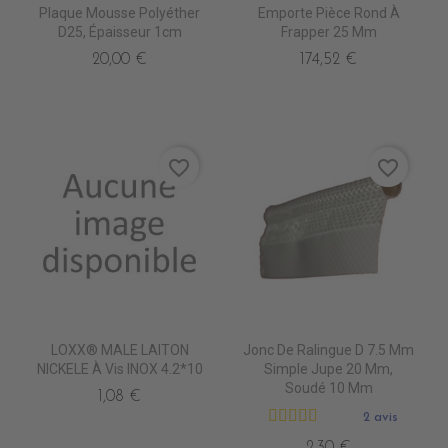
Plaque Mousse Polyéther
Emporte Pièce Rond À
D25, Épaisseur 1cm
Frapper 25 Mm
20,00 €
174,52 €
favorite_border
favorite_border
LOXX® MALE LAITON
Jonc De Ralingue D 7.5 Mm
NICKELE À Vis INOX 4.2*10
Simple Jupe 20 Mm,
Soudé 10 Mm
1,08 €
2 avis
2,30 €