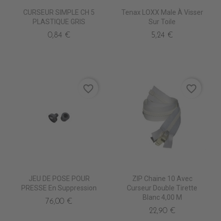
CURSEUR SIMPLE CH 5
Tenax LOXX Male À Visser
PLASTIQUE GRIS
Sur Toile
0,84 €
5,24 €
favorite_border
favorite_border
JEU DE POSE POUR
ZIP Chaine 10 Avec
PRESSE En Suppression
Curseur Double Tirette
Blanc 4,00 M
76,00 €
22,90 €