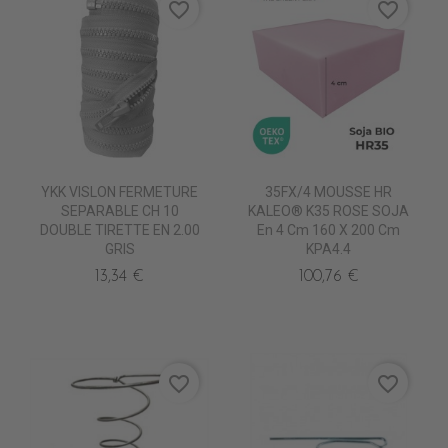
favorite_border
favorite_border
YKK VISLON FERMETURE
35FX/4 MOUSSE HR
SEPARABLE CH 10
KALEO® K35 ROSE SOJA
DOUBLE TIRETTE EN 2.00
En 4 Cm 160 X 200 Cm
GRIS
KPA4.4
13,34 €
100,76 €
favorite_border
favorite_border