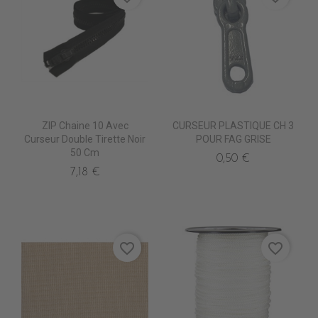
ZIP Chaine 10 Avec
CURSEUR PLASTIQUE CH 3
Curseur Double Tirette Noir
POUR FAG GRISE
50 Cm
0,50 €
7,18 €
favorite_border
favorite_border