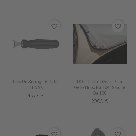
favorite_border
favorite_border
Clés De Serrage À Griffe
DOT Contre Rivure Pour
TENAX
Oeillet Inox NS 10412 Boite
De 100
48,86 €
20,00 €
favorite_border
favorite_border