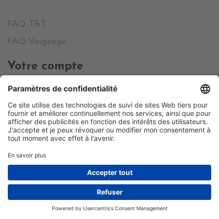
FAQ T&T
FAQ Vaigrage
Votre compte
Informations personnelles
Commandes
Avoirs
Adresses