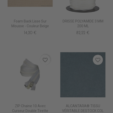
Foam Back Lisse Sur
DRISSE POLYAMIDE 3 MM
Mousse - Couleur Beige
200 ML
14,20 €
82,22 €
favorite_border
favorite_border
ZIP Chaine 10 Avec
ALCANTARA® TISSU
Curseur Double Tirette
VÉRITABLE DESTOCK COL