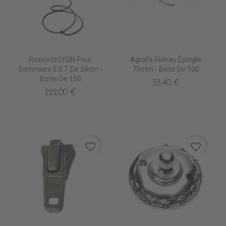
Ressorts LYON Pour
Agrafe Rideau Épingle
Sommiers 5.5 T De 24cm -
75mm - Boite De 100
Botte De 100
53,40 €
222,00 €
favorite_border
favorite_border