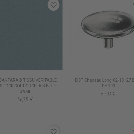
favorite_border
fa
CANTARA® TISSU VÉRITABLE
DOT Chapeau Long X2-10127 B
STOCK COL PORCELAIN BLUE
De 100
0.9ML
31,00 €
36,75 €
favorite_border
fa