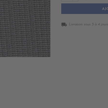
AJ
local_shipping
Livraison sous 3 à 4 jours