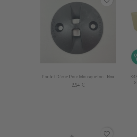
favorite_border
Pontet-Dôme Pour Mousqueton - Noir
K4
S
2,24 €
favorite_border