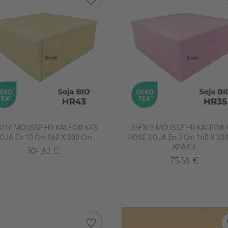
favorite_border
fa
3/10 MOUSSE HR KALEO® K43
35FX/3 MOUSSE HR KALEO® 
OJA En 10 Cm 160 X 200 Cm
ROSE SOJA En 3 Cm 160 X 20
KPA4.4
304,82 €
75,58 €
favorite_border
fa