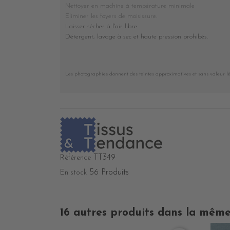
Nettoyer en machine à température minimale
Eliminer les foyers de moisissure.
Laisser sécher à l'air libre.
Détergent, lavage à sec et haute pression prohibés
.
Les photographies donnent des teintes approximatives et sans valeur l
TT349
Référence
56 Produits
En stock
16 autres produits dans la même