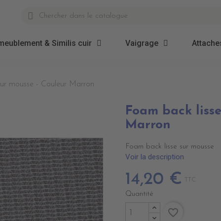
meublement & Similis cuir
Vaigrage
Attaches
sur mousse - Couleur Marron
Foam back lisse
Marron
Foam back lisse sur mousse
Voir la description
14,20 €
TTC
Quantité
favorite_border