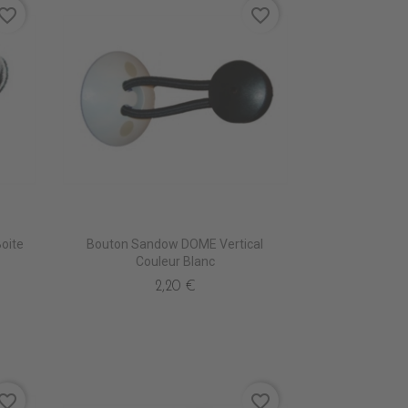
vorite_border
favorite_border
oite
Bouton Sandow DOME Vertical
Couleur Blanc
2,20 €
vorite_border
favorite_border