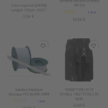
Textilene Ajourée Extérieur
180 Cm
Coton Imprimé QUEENS
Largeur 150cm - DOOT
5 avis
11,26 €
24,54 €
favorite_border
favorite_border
Sandow Elastique
FERMETURE CH 10
Nautique PES BLANC 6MM
DOUBLE TIRETTE EN 2.30
NOIR
1 avis
16,44 €