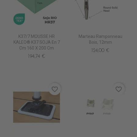
K37/7 MOUSSE HR
Marteau Ramponneau
KALEO® K37 SOJA En 7
Bois, 12mm
Cm 160 X 200 Cm
124,00 €
194,74 €
favorite_border
favorite_border