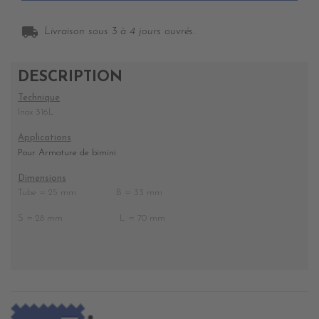
local_shipping
Livraison sous 3 à 4 jours ouvrés.
DESCRIPTION
Technique
Inox 316L
Applications
Pour Armature de bimini
Dimensions
Tube = 25 mm B = 33 mm
S = 28 mm L = 70 mm