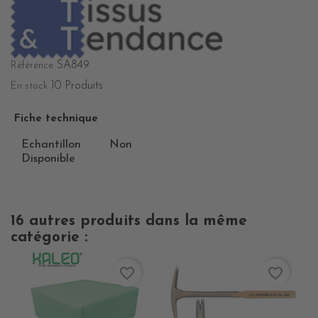
SA849
Référence
10 Produits
En stock
Fiche technique
Echantillon
Non
Disponible
16 autres produits dans la même
catégorie :
favorite_border
favorite_border