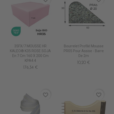
35FX/7 MOUSSE HR
Bourrelet Profilé Mousse
KALEO® K35 ROSE SOJA
PR05 Pour Assise - Barre
En 7 Cm 160 X 200 Cm
De 2m
KPA4.4
10,20 €
176,34 €
favorite_border
favorite_border