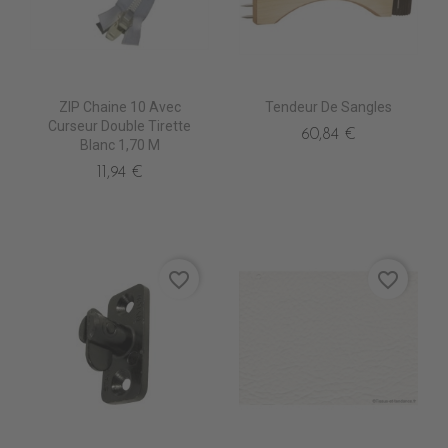
ZIP Chaine 10 Avec
Tendeur De Sangles
Curseur Double Tirette
60,84 €
Blanc 1,70 M
11,94 €
favorite_border
favorite_border