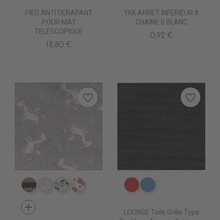
PIED ANTI DERAPANT
YKK ARRET INFERIEUR X
POUR MAT
CHAINE 5 BLANC
TELESCOPIQUE
0,92 €
18,80 €
favorite_border
favorite_border
CI0007 EDALI
CI0011 CASUAL BEIGE
CI0017 FULHAM
CI0018 NOSHIRO
DB0208 ROUGE
DB0224 CIEL
add
LOUNGE Toile Grille Type