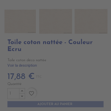
Toile coton nattée - Couleur
Ecru
Toile coton déco nattée
Voir la description
17,88 €
TTC
Quantité
favorite_border
AJOUTER AU PANIER