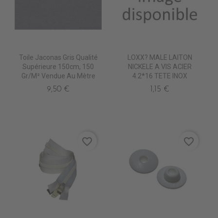
Toile Jaconas Gris Qualité
LOXX? MALE LAITON
Supérieure 150cm, 150
NICKELE A VIS ACIER
Gr/m² Vendue Au Mètre
4.2*16 TETE INOX
9,50 €
1,15 €
favorite_border
favorite_border