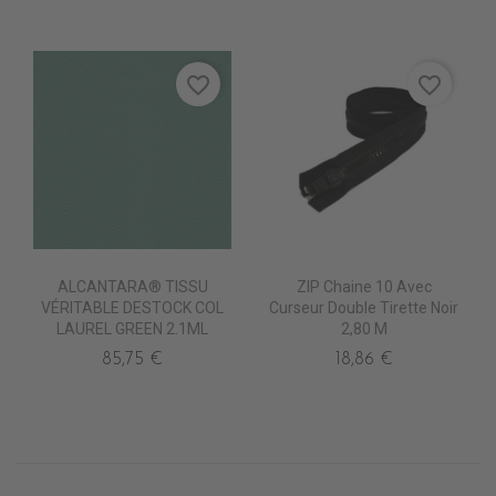
favorite_border
favorite_border
ALCANTARA® TISSU
ZIP Chaine 10 Avec
VÉRITABLE DESTOCK COL
Curseur Double Tirette Noir
LAUREL GREEN 2.1ML
2,80 M
85,75 €
18,86 €