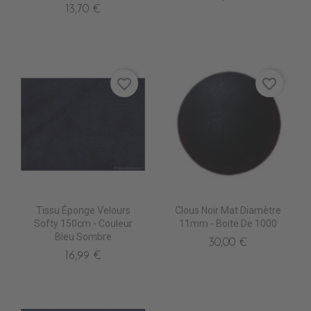
13,70 €
favorite_border
favorite_border
Tissu Éponge Velours
Clous Noir Mat Diamètre
Softy 150cm - Couleur
11mm - Boite De 1000
Bleu Sombre
30,00 €
16,99 €