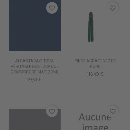
favorite_border
favorite_border
ALCANTARA® TISSU
PINCE AGRAFE NEZ DE
VÉRITABLE DESTOCK COL
PORC
COMMODORE BLUE 2.3ML
118,40 €
93,91 €
favorite_border
favorite_border