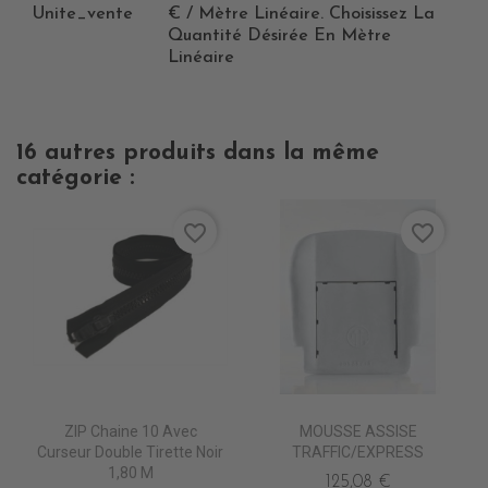
Unite_vente
€ / Mètre Linéaire. Choisissez La
Quantité Désirée En Mètre
Linéaire
16 autres produits dans la même
catégorie :
favorite_border
favorite_border
ZIP Chaine 10 Avec
MOUSSE ASSISE
Curseur Double Tirette Noir
TRAFFIC/EXPRESS
1,80 M
125,08 €