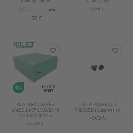
Plastique Blanc
Blanc 3,00 M
16,54 €
1 avis
1,30 €
favorite_border
favorite_border
K37/10 MOUSSE HR
JEU DE POSE POUR
KALEO® K37 SOJA En 10
PRESSE En Suppression
Cm 160 X 200 Cm
76,00 €
278,20 €