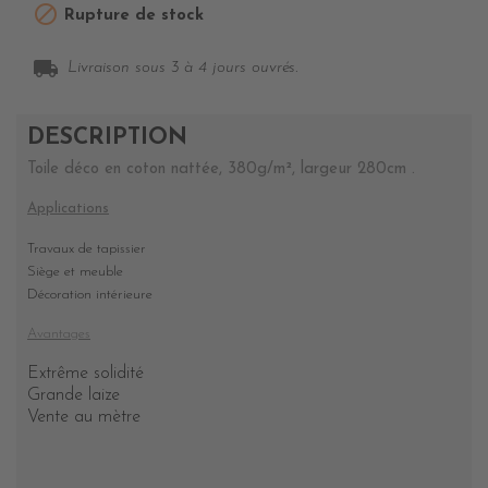

Rupture de stock
local_shipping
Livraison sous 3 à 4 jours ouvrés.
DESCRIPTION
Toile déco en coton nattée, 380g/m², largeur 280cm .
Applications
Travaux de tapissier
Siège et meuble
Décoration intérieure
Avantages
Extrême solidité
Grande laize
Vente au mètre