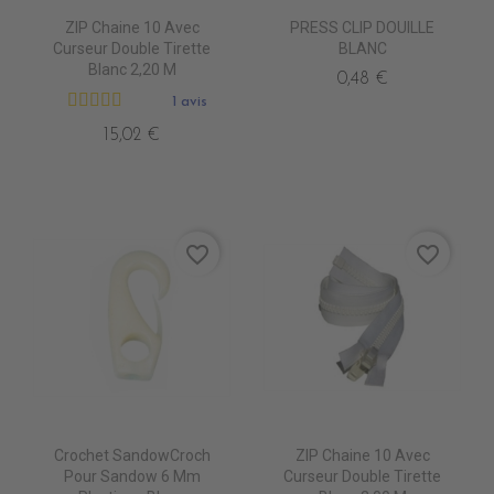
ZIP Chaine 10 Avec
PRESS CLIP DOUILLE
Curseur Double Tirette
BLANC
Blanc 2,20 M
0,48 €
1 avis
15,02 €
favorite_border
favorite_border
Crochet SandowCroch
ZIP Chaine 10 Avec
Pour Sandow 6 Mm
Curseur Double Tirette