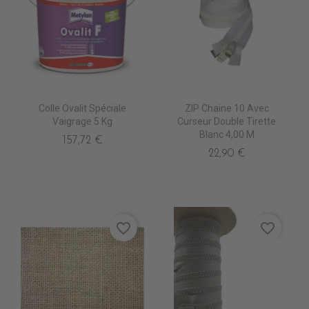
Colle Ovalit Spéciale
ZIP Chaine 10 Avec
Vaigrage 5 Kg
Curseur Double Tirette
Blanc 4,00 M
157,72 €
22,90 €
favorite_border
favorite_border