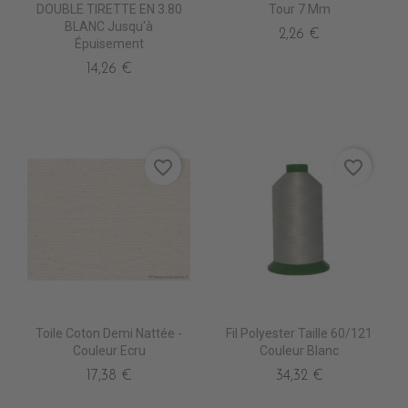
DOUBLE TIRETTE EN 3.80
Tour 7 Mm
BLANC Jusqu'à
2,26 €
Épuisement
14,26 €
favorite_border
favorite_border
Toile Coton Demi Nattée -
Fil Polyester Taille 60/121
Couleur Ecru
Couleur Blanc
17,38 €
34,32 €