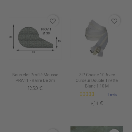
favorite_border
favorite_border
Bourrelet Profilé Mousse
ZIP Chaine 10 Avec
PRA11 - Barre De 2m
Curseur Double Tirette
Blanc 1,10 M
12,30 €
1 avis
9,14 €