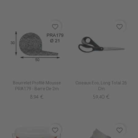
favorite_border
favorite_border
Bourrelet Profilé Mousse
Ciseaux Eco, Long Total 26
PRA179 - Barre De 2m
Cm
8,94 €
59,40 €
favorite_border
favorite_border