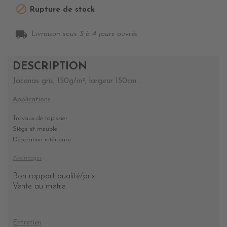

Rupture de stock
local_shipping
Livraison sous 3 à 4 jours ouvrés.
DESCRIPTION
Jaconas gris, 150g/m², largeur 150cm .
Applications
Travaux de tapissier
Siège et meuble
Décoration intérieure
Avantages
Bon rapport qualité/prix
Vente au mètre
Entretien