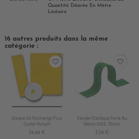
Quantité Désirée En Mètre
Linéaire
16 autres produits dans la même
catégorie :
favorite_border
favorite_border
Disque De Rechange Pour
Sangle Élastique Forte Au
Cutter Rotatif
Mètre GW3, 70mm
36,44 €
3,34 €