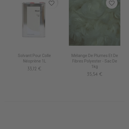
favorite_border
favorite_border
Solvant Pour Colle
Mélange De Plumes Et De
Néoprène 1L
Fibres Polyester - Sac De
1kg
33,12 €
35,54 €