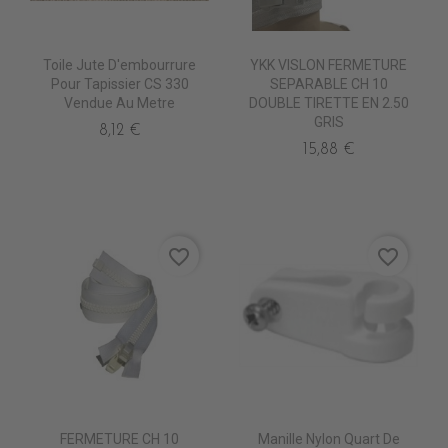
Toile Jute D'embourrure
YKK VISLON FERMETURE
Pour Tapissier CS 330
SEPARABLE CH 10
Vendue Au Metre
DOUBLE TIRETTE EN 2.50
GRIS
8,12 €
15,88 €
favorite_border
favorite_border
FERMETURE CH 10
Manille Nylon Quart De