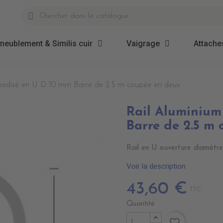
meublement & Similis cuir
Vaigrage
Attaches
nodisé en U D 10 mm Barre de 2.5 m coupée en deux
Rail Aluminium
Barre de 2.5 m
Rail en U ouverture diamètr
Voir la description
43,60 €
TTC
Quantité
favorite_border