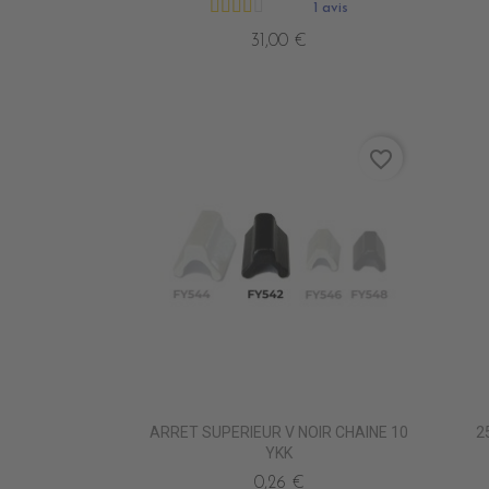
1 avis
31,00 €
favorite_border
ARRET SUPERIEUR V NOIR CHAINE 10
2
YKK
0,26 €