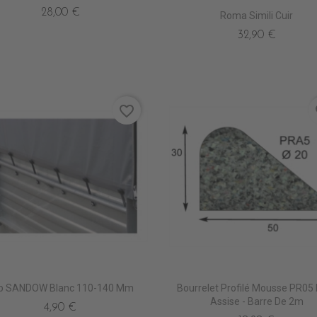
28,00 €
Roma Simili Cuir
32,90 €
favorite_border
fa
ip SANDOW Blanc 110-140 Mm
Bourrelet Profilé Mousse PR05
Assise - Barre De 2m
4,90 €