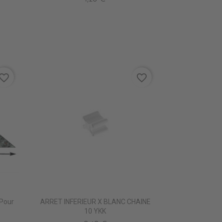
vorite_border
favorite_border
 Pour
ARRET INFERIEUR X BLANC CHAINE
10 YKK