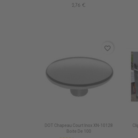
2,76 €
favorite_border
DOT Chapeau Court Inox XN-10128
Cl
Boite De 100