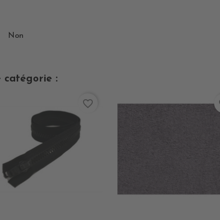
Non
 catégorie :
favorite_border
fa