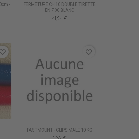
50cm -
FERMETURE CH 10 DOUBLE TIRETTE
EN 7.00 BLANC
41,24 €
vorite_border
favorite_border
FASTMOUNT - CLIPS MALE 10 KG
ANT
OSSO
370 ROYAL
1,28 €