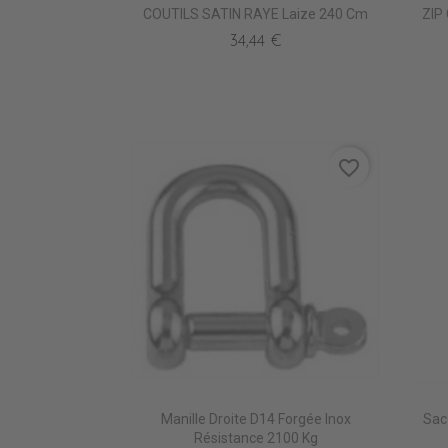
COUTILS SATIN RAYE Laize 240 Cm
ZIP
34,44 €
favorite_border
Manille Droite D14 Forgée Inox
Sac
Résistance 2100 Kg