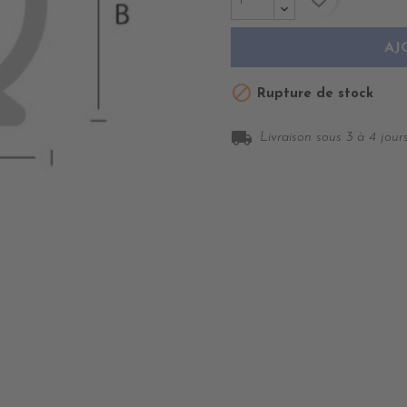
AJ

Rupture de stock
local_shipping
Livraison sous 3 à 4 jours