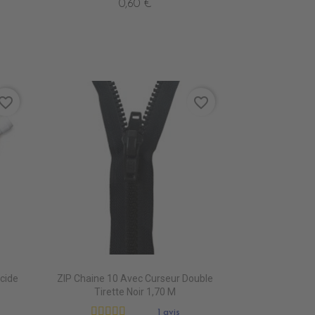
0,60 €
vorite_border
favorite_border
cide
ZIP Chaine 10 Avec Curseur Double
Tirette Noir 1,70 M
1 avis