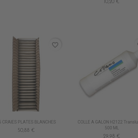
10,20 €
favorite_border
fa
5 CRAIES PLATES BLANCHES
COLLE A GALON H2122 Translu
500 ML
50,88 €
29,98 €