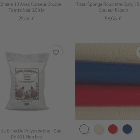
 Chaine 10 Avec Curseur Double
Tissu Éponge Bouclette Curly 1
Tirette Noir 3,50 M
Couleur Espion
22,46 €
56,08 €
favorite_border
fa
 De Billes De Polyestyrène - Sac
EN1490 BLANC BRILL
EN1380 BISCUIT
EN1320 R
EN1
De 40 L Non Feu