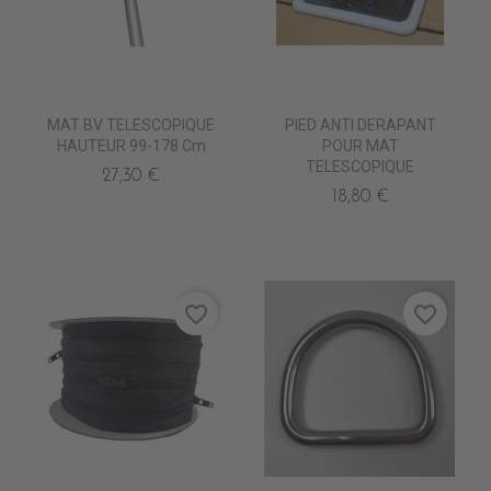
MAT BV TELESCOPIQUE
PIED ANTI DERAPANT
HAUTEUR 99-178 Cm
POUR MAT
TELESCOPIQUE
27,30 €
18,80 €
favorite_border
favorite_border