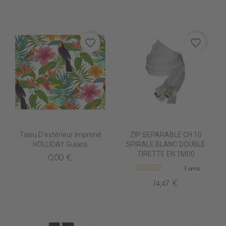
favorite_border
favorite_border
Tissu D'extérieur Imprimé
ZIP SEPARABLE CH 10
HOLLIDAY Gularis
SPIRALE BLANC DOUBLE
TIRETTE EN 1M00
0,00 €
1 avis
14,47 €