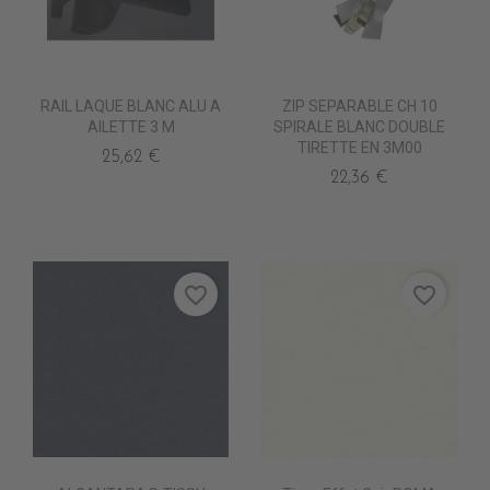
RAIL LAQUE BLANC ALU A
ZIP SEPARABLE CH 10
AILETTE 3 M
SPIRALE BLANC DOUBLE
TIRETTE EN 3M00
25,62 €
22,36 €
favorite_border
favorite_border