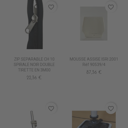
favorite_border
favorite_border
ZIP SEPARABLE CH 10
MOUSSE ASSISE ISRI 2001
SPIRALE NOIR DOUBLE
Réf 90539/4
TIRETTE EN 3M00
87,36 €
22,36 €
favorite_border
favorite_border