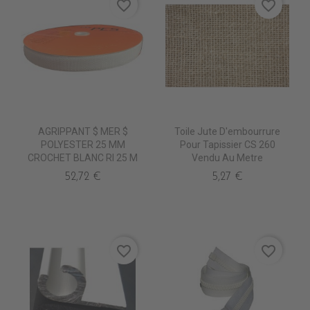
favorite_border
favorite_border
AGRIPPANT $ MER $
Toile Jute D'embourrure
POLYESTER 25 MM
Pour Tapissier CS 260
CROCHET BLANC Rl 25 M
Vendu Au Metre
52,72 €
5,27 €
favorite_border
favorite_border