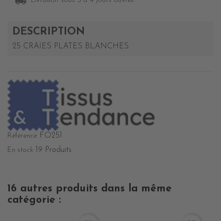
local_shipping
Livraison sous 3 à 4 jours ouvrés.
DESCRIPTION
25 CRAIES PLATES BLANCHES
FO251
Référence
19 Produits
En stock
16 autres produits dans la même
catégorie :