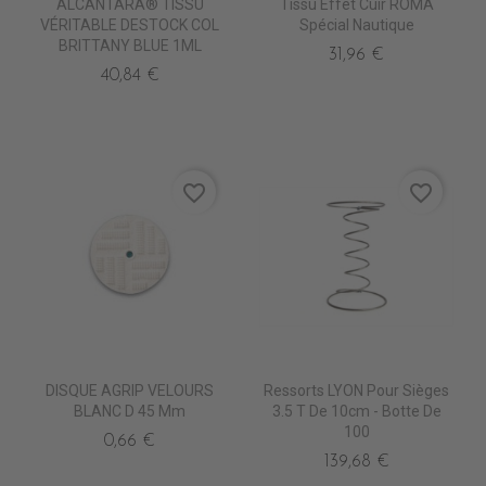
ALCANTARA® TISSU
Tissu Effet Cuir ROMA
VÉRITABLE DESTOCK COL
Spécial Nautique
BRITTANY BLUE 1ML
31,96 €
40,84 €
favorite_border
favorite_border
DISQUE AGRIP VELOURS
Ressorts LYON Pour Sièges
BLANC D 45 Mm
3.5 T De 10cm - Botte De
100
0,66 €
139,68 €