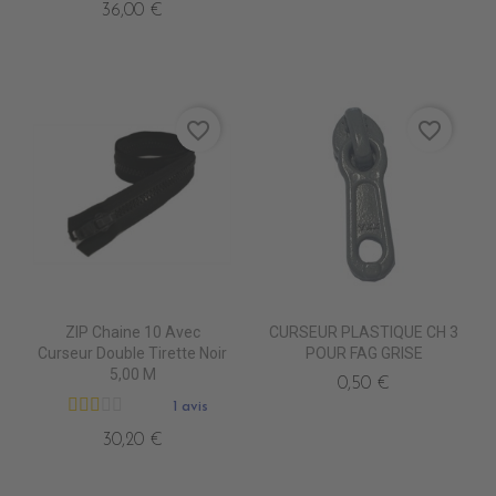
36,00 €
favorite_border
favorite_border
ZIP Chaine 10 Avec
CURSEUR PLASTIQUE CH 3
Curseur Double Tirette Noir
POUR FAG GRISE
5,00 M
0,50 €
1 avis
30,20 €