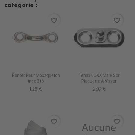
catégorie :
favorite_border
favorite_border
Pontet Pour Mousqueton
Tenax LOXX Male Sur
Inox 316
Plaquette À Visser
1,28 €
2,60 €
favorite_border
favorite_border