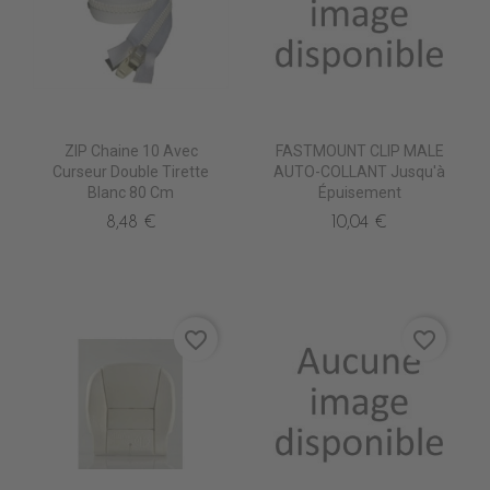
ZIP Chaine 10 Avec
FASTMOUNT CLIP MALE
Curseur Double Tirette
AUTO-COLLANT Jusqu'à
Blanc 80 Cm
Épuisement
8,48 €
10,04 €
favorite_border
favorite_border