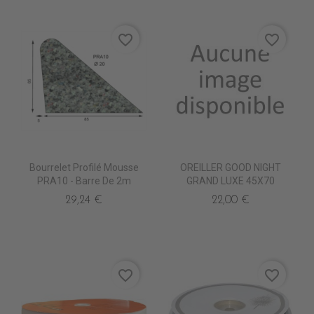
favorite_border
favorite_border
Bourrelet Profilé Mousse
OREILLER GOOD NIGHT
PRA10 - Barre De 2m
GRAND LUXE 45X70
29,24 €
22,00 €
favorite_border
favorite_border