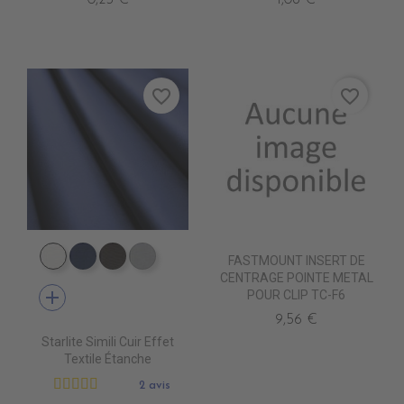
favorite_border
favorite_border
FASTMOUNT INSERT DE
EP9000 BLANC
EP9010 NAVY BLUE
EP9013 CHOCOLAT
EP9007 PERLE
CENTRAGE POINTE METAL
add
POUR CLIP TC-F6
9,56 €
Starlite Simili Cuir Effet
Textile Étanche
2 avis