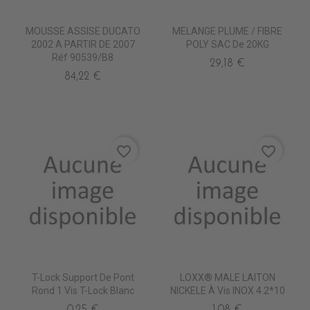
MOUSSE ASSISE DUCATO
MELANGE PLUME / FIBRE
2002 A PARTIR DE 2007
POLY SAC De 20KG
Réf 90539/B8
29,18 €
84,22 €
favorite_border
favorite_border
T-Lock Support De Pont
LOXX® MALE LAITON
Rond 1 Vis T-Lock Blanc
NICKELE À Vis INOX 4.2*10
0,25 €
1,08 €