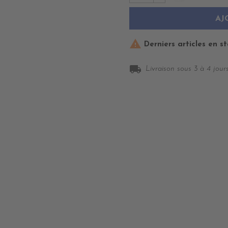
AJ

Derniers articles en s
local_shipping
Livraison sous 3 à 4 jours