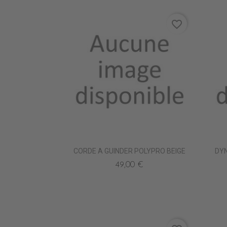
favorite_border
CORDE A GUINDER POLYPRO BEIGE
DY
49,00 €