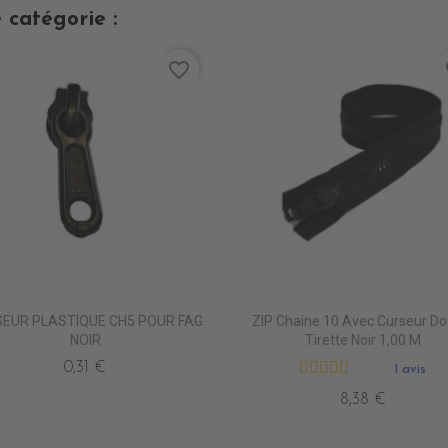
 catégorie :
favorite_border
fa
EUR PLASTIQUE CH5 POUR FAG
ZIP Chaine 10 Avec Curseur Do
NOIR
Tirette Noir 1,00 M
0,31 €
1 avis
8,38 €