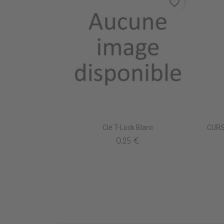
favorite_border
Clé T-Lock Blanc
CURS
0,25 €