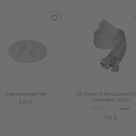
favorite_border
fa
Snad Autocollant YKK
ZIP Chaine 10 Avec Curseur Do
Tirette Blanc 70 Cm
5,70 €
1 avis
7,96 €