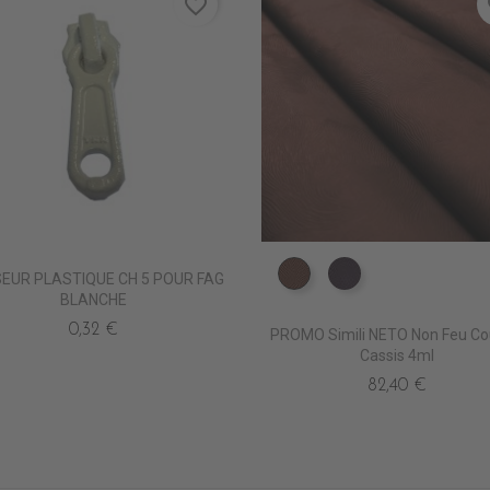
favorite_border
fa
EUR PLASTIQUE CH 5 POUR FAG
ED5050 BROU
ED5140 AUBERG
BLANCHE
0,32 €
PROMO Simili NETO Non Feu Co
Cassis 4ml
82,40 €