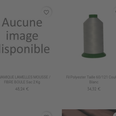
favorite_border
fa
NAMIQUE LAMELLES MOUSSE /
Fil Polyester Taille 60/121 Cou
FIBRE BOULE Sac 2 Kg
Blanc
48,24 €
34,32 €