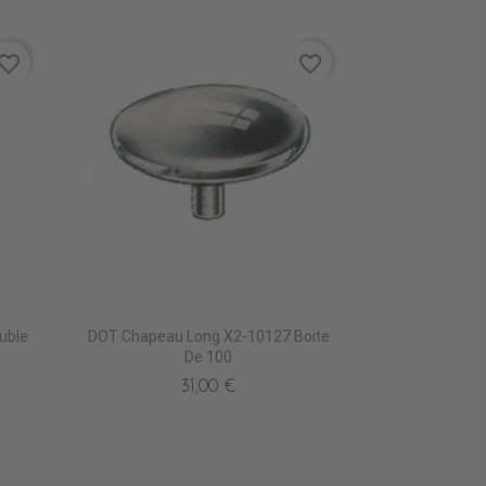
vorite_border
favorite_border
uble
DOT Chapeau Long X2-10127 Boite
De 100
31,00 €