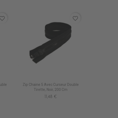
vorite_border
favorite_border
uble
Zip Chaine 5 Avec Curseur Double
Tirette, Noir, 200 Cm
11,48 €