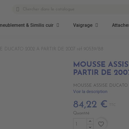
meublement & Similis cuir
Vaigrage
Attaches
 DUCATO 2002 A PARTIR DE 2007 réf 90539/B8
MOUSSE ASSIS
PARTIR DE 2007
MOUSSE ASSISE DUCATO 20
Voir la description
84,22 €
TTC
Quantité
favorite_border