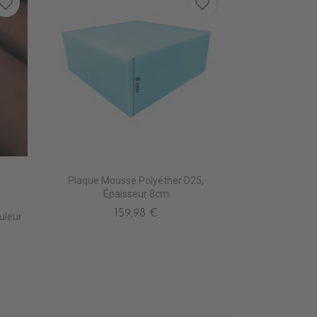
vorite_border
favorite_border
Plaque Mousse Polyéther D25,
INE
Épaisseur 8cm
159,98 €
uleur