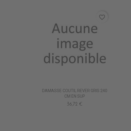
favorite_border
DAMASSE COUTIL REVER GRIS 240
CM EN SUP
36,72 €