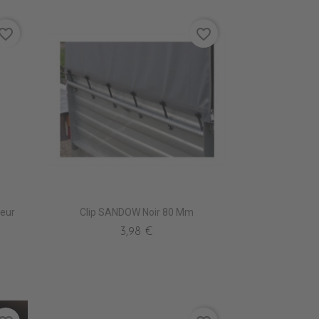
vorite_border
favorite_border
leur
Clip SANDOW Noir 80 Mm
3,98 €