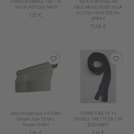
CURSEUR SIMPLE TIRETTE
35FX/3 MOUSSE HR
CH 5 PLASTIQUE NAVY
KALEO® K35 ROSE SOJA
En 3 Cm 160 X 200 Cm
1,30 €
KPA4.4
75,58 €
favorite_border
favorite_border
Jonc De Ralingue D 8.5 Mm
FERMETURE CH 10
Simple Jupe 20 Mm,
DOUBLE TIRETTE EN 1.00
Soudé 10 Mm
BLEU NAVY
3,46 €
9,14 €