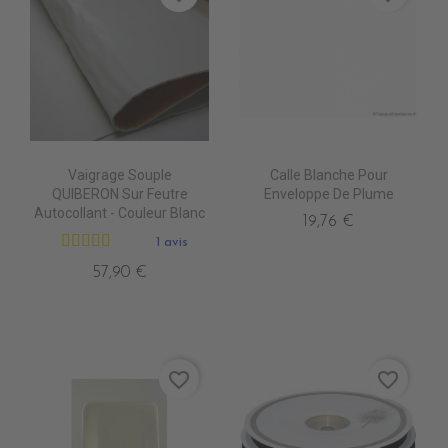
Vaigrage Souple
Calle Blanche Pour
QUIBERON Sur Feutre
Enveloppe De Plume
Autocollant - Couleur Blanc
19,76 €
1 avis
57,90 €
favorite_border
favorite_border