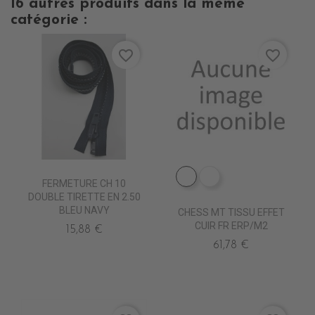
16 autres produits dans la même
catégorie :
favorite_border
favorite_border
EP2570 SARRE
EP2610 MARRON
FERMETURE CH 10
DOUBLE TIRETTE EN 2.50
BLEU NAVY
CHESS MT TISSU EFFET
CUIR FR ERP/M2
15,88 €
61,78 €