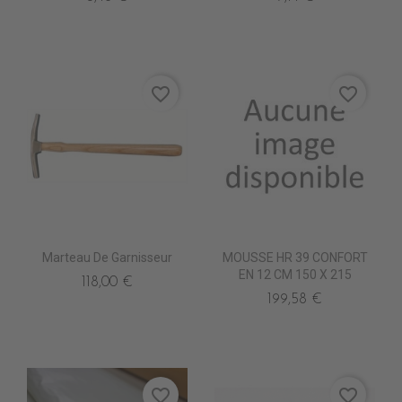
favorite_border
favorite_border
Marteau De Garnisseur
MOUSSE HR 39 CONFORT
EN 12 CM 150 X 215
118,00 €
199,58 €
favorite_border
favorite_border