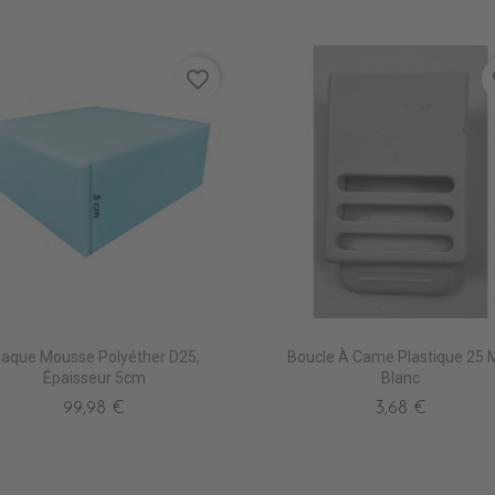
favorite_border
fa
laque Mousse Polyéther D25,
Boucle À Came Plastique 25
Épaisseur 5cm
Blanc
99,98 €
3,68 €