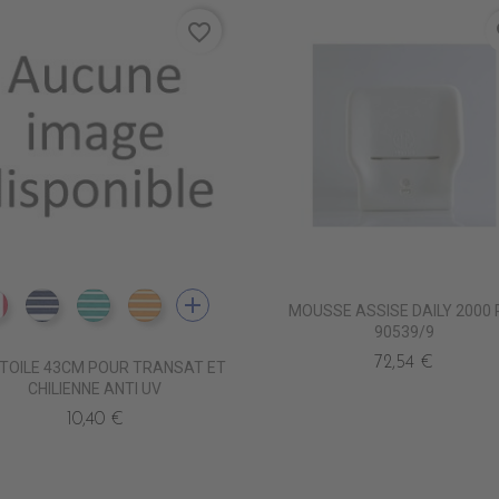
favorite_border
fa
add
MOUSSE ASSISE DAILY 2000 
DT0211 AMSTERDAM PETR
DT0219 MARRAKECH NAVY
DT0220 MARRAKECH TUR
DT0222 MARRAKECH GOLD
90539/9
72,54 €
 TOILE 43CM POUR TRANSAT ET
CHILIENNE ANTI UV
10,40 €