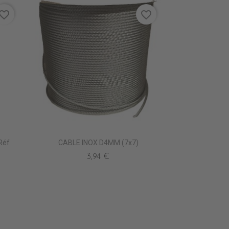
vorite_border
favorite_border
Réf
CABLE INOX D4MM (7x7)
3,94 €