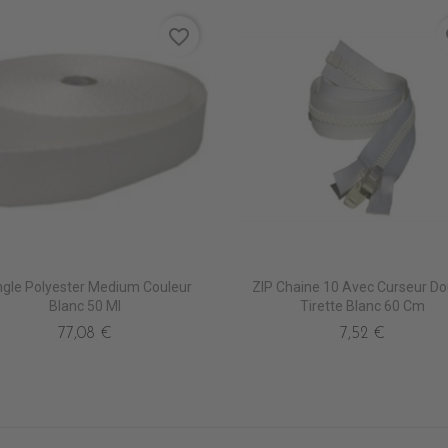
favorite_border
fa
gle Polyester Medium Couleur
ZIP Chaine 10 Avec Curseur Do
Blanc 50 Ml
Tirette Blanc 60 Cm
77,08 €
7,52 €