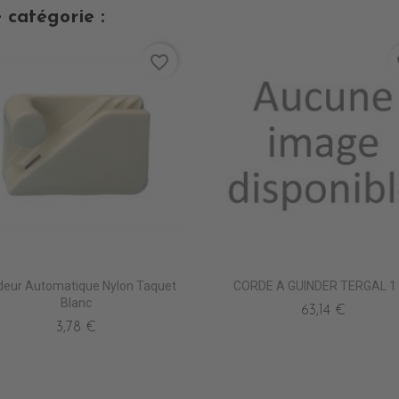
 catégorie :
favorite_border
fa
COLAS
deur Automatique Nylon Taquet
CORDE A GUINDER TERGAL 1
Blanc
63,14 €
3,78 €