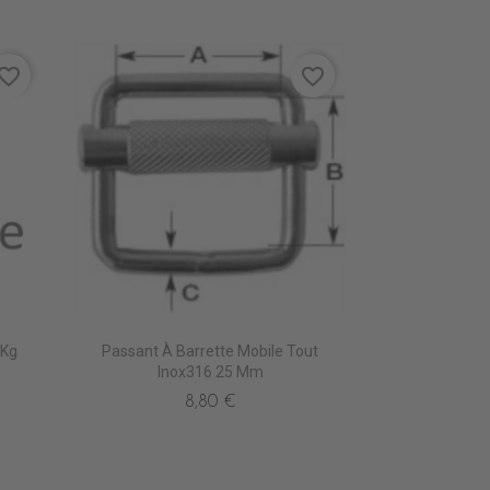
vorite_border
favorite_border
 Kg
Passant À Barrette Mobile Tout
Inox316 25 Mm
8,80 €