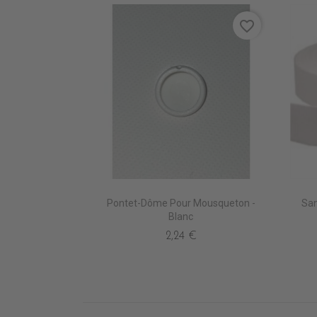
favorite_border
Pontet-Dôme Pour Mousqueton -
San
Blanc
2,24 €