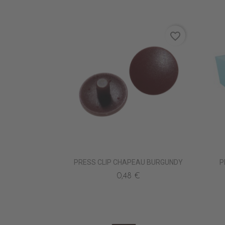
favorite_border
PRESS CLIP CHAPEAU BURGUNDY
P
0,48 €