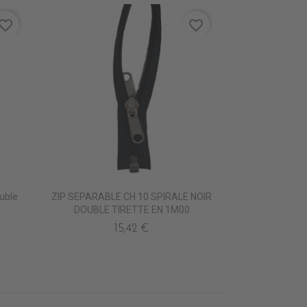
vorite_border
favorite_border
uble
ZIP SEPARABLE CH 10 SPIRALE NOIR
DOUBLE TIRETTE EN 1M00
15,42 €