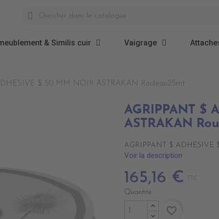
meublement & Similis cuir
Vaigrage
Attaches
ADHESIVE $ 50 MM NOIR ASTRAKAN Rouleau25mt
AGRIPPANT $ 
ASTRAKAN Rou
AGRIPPANT $ ADHESIVE $
Voir la description
165,16 €
TTC
Quantité
favorite_border