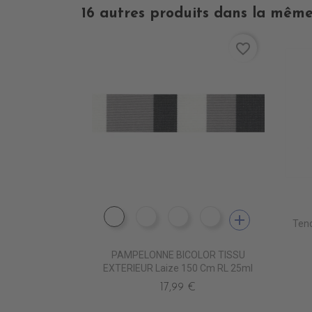
16 autres produits dans la même
favorite_border
add
DE1009 CIGALE
DE1001 ROC
DE1012 MARBRE STONE
DE1006 MARBRE 
Ten
PAMPELONNE BICOLOR TISSU
EXTERIEUR Laize 150 Cm RL 25ml
17,99 €