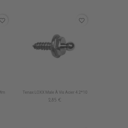
vorite_border
favorite_border
 Mm
Tenax LOXX Male À Vis Acier 4.2*10
2,85 €