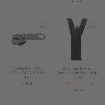
21,16 €
favorite_border
favorite_border
CURSEUR ST CH 10
ZIP Chaine 10 Avec
SPIRALE METAL FINITION
Curseur Double Tirette Noir
INOX
1,70 M
2,30 €
1 avis
13,20 €