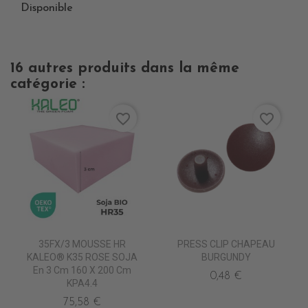
Disponible
16 autres produits dans la même
catégorie :
favorite_border
favorite_border
35FX/3 MOUSSE HR
PRESS CLIP CHAPEAU
KALEO® K35 ROSE SOJA
BURGUNDY
En 3 Cm 160 X 200 Cm
0,48 €
KPA4.4
75,58 €