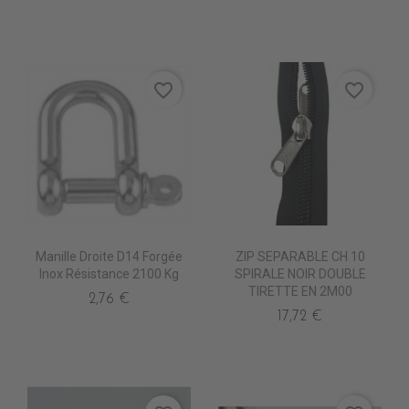
favorite_border
favorite_border
Manille Droite D14 Forgée
ZIP SEPARABLE CH 10
Inox Résistance 2100 Kg
SPIRALE NOIR DOUBLE
TIRETTE EN 2M00
2,76 €
17,72 €