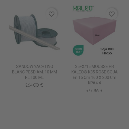
favorite_border
favorite_border
SANDOW YACHTING
35FX/15 MOUSSE HR
BLANC PESDIAM. 10 MM
KALEO® K35 ROSE SOJA
RL 100 ML
En 15 Cm 160 X 200 Cm
KPA4.4
264,00 €
377,86 €