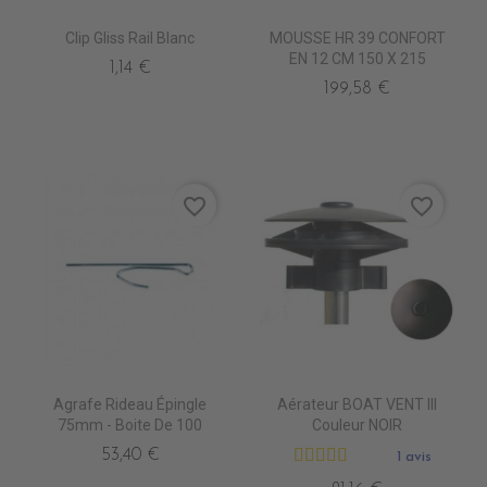
Clip Gliss Rail Blanc
MOUSSE HR 39 CONFORT
EN 12 CM 150 X 215
1,14 €
199,58 €
favorite_border
favorite_border
Agrafe Rideau Épingle
Aérateur BOAT VENT III
75mm - Boite De 100
Couleur NOIR
53,40 €
1 avis