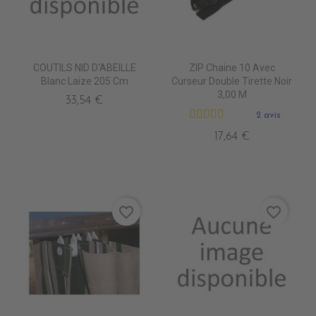
COUTILS NID D'ABEILLE
ZIP Chaine 10 Avec
Blanc Laize 205 Cm
Curseur Double Tirette Noir
3,00 M
33,54 €
2 avis
17,64 €
favorite_border
favorite_border