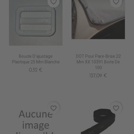
favorite_border
favorite_border
Boucle D'ajustage
DOT Pour Pare-Brise 22
Plastique 25 Mm Blanche
Mm XX 10391 Boite De
100
0,32 €
127,09 €
favorite_border
favorite_border