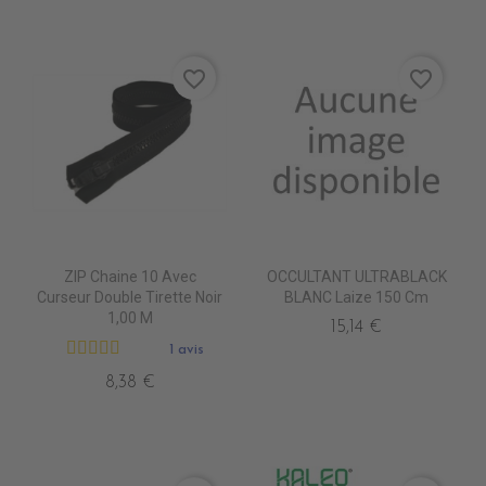
favorite_border
favorite_border
ZIP Chaine 10 Avec
OCCULTANT ULTRABLACK
Curseur Double Tirette Noir
BLANC Laize 150 Cm
1,00 M
15,14 €
1 avis
8,38 €