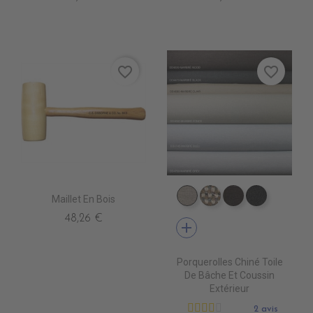
favorite_border
favorite_border
Maillet En Bois
DD4080 MARBRE CLAI
DD4090 MARBRE 
DD4220 MAR
DD4470 
48,26 €
add
Porquerolles Chiné Toile
De Bâche Et Coussin
Extérieur
2 avis