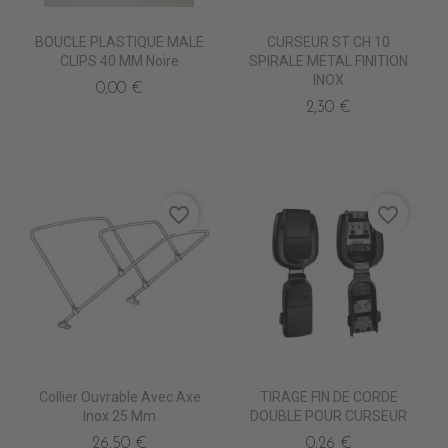
BOUCLE PLASTIQUE MALE
CURSEUR ST CH 10
CLIPS 40 MM Noire
SPIRALE METAL FINITION
INOX
0,00 €
2,30 €
favorite_border
favorite_border
Collier Ouvrable Avec Axe
TIRAGE FIN DE CORDE
Inox 25 Mm
DOUBLE POUR CURSEUR
26,50 €
0,26 €