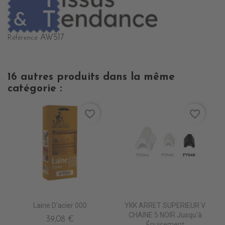
AW517
Référence
16 autres produits dans la même
catégorie :
favorite_border
favorite_border
Laine D'acier 000
YKK ARRET SUPERIEUR V
CHAINE 5 NOIR Jusqu'à
39,08 €
Épuisement