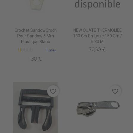
Crochet SandowCroch
NEW OUATE THERMOLIEE
Pour Sandow 6 Mm
130 Grs En Laize 150 Cm /
Plastique Blanc
Rl30 Ml
70,80 €
1 avis
1,30 €
favorite_border
favorite_border