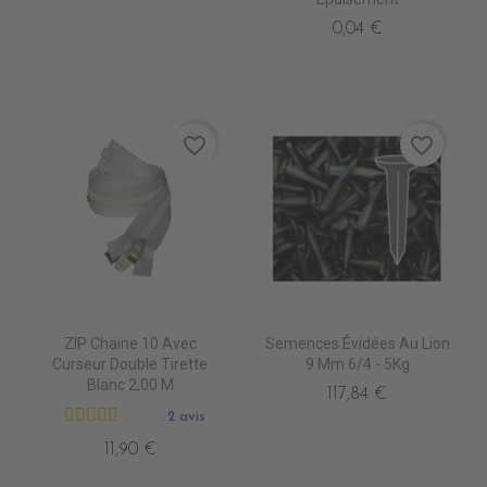
0,04 €
favorite_border
favorite_border
ZIP Chaine 10 Avec
Semences Évidées Au Lion
Curseur Double Tirette
9 Mm 6/4 - 5Kg
Blanc 2,00 M
117,84 €
2 avis
11,90 €