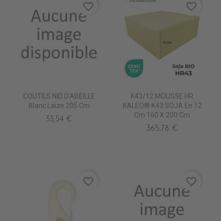
favorite_border
favorite_border
COUTILS NID D'ABEILLE
K43/12 MOUSSE HR
Blanc Laize 205 Cm
KALEO® K43 SOJA En 12
Cm 160 X 200 Cm
33,54 €
365,78 €
favorite_border
favorite_border