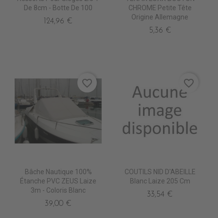
De 8cm - Botte De 100
CHROME Petite Tête
Origine Allemagne
124,96 €
5,36 €
favorite_border
favorite_border
Bâche Nautique 100%
COUTILS NID D'ABEILLE
Étanche PVC ZEUS Laize
Blanc Laize 205 Cm
3m - Coloris Blanc
33,54 €
39,00 €