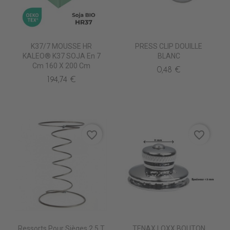
K37/7 MOUSSE HR
PRESS CLIP DOUILLE
KALEO® K37 SOJA En 7
BLANC
Cm 160 X 200 Cm
0,48 €
194,74 €
favorite_border
favorite_border
Ressorts Pour Sièges 2.5 T
TENAX LOXX BOUTON