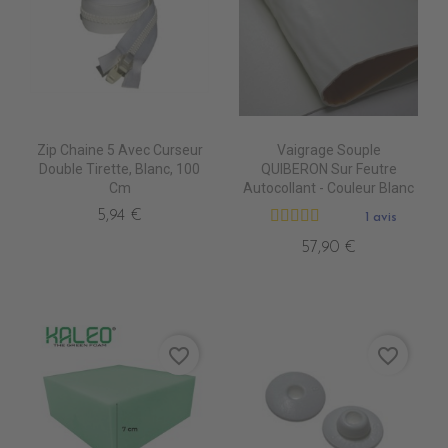
Zip Chaine 5 Avec Curseur
Vaigrage Souple
Double Tirette, Blanc, 100
QUIBERON Sur Feutre
Cm
Autocollant - Couleur Blanc
5,94 €
1 avis
57,90 €
favorite_border
favorite_border