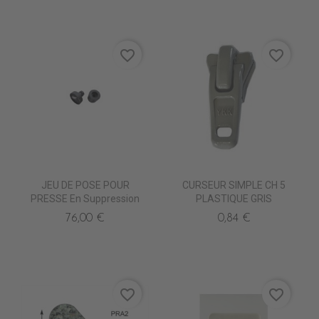
favorite_border
favorite_border
JEU DE POSE POUR
CURSEUR SIMPLE CH 5
PRESSE En Suppression
PLASTIQUE GRIS
76,00 €
0,84 €
favorite_border
favorite_border