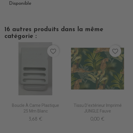
Disponible
16 autres produits dans la même
catégorie :
favorite_border
favorite_border
Boucle À Came Plastique
Tissu D'extérieur Imprimé
25 Mm Blanc
JUNGLE Fauve
3,68 €
0,00 €