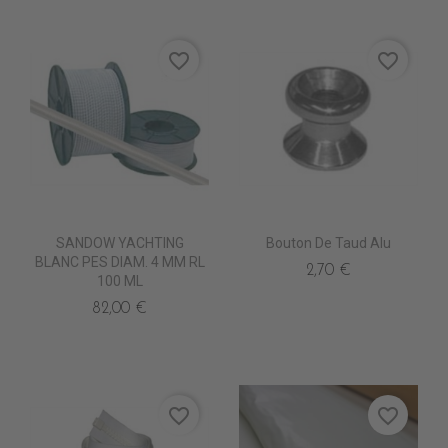
favorite_border
favorite_border
SANDOW YACHTING
Bouton De Taud Alu
BLANC PES DIAM. 4 MM RL
2,70 €
100 ML
82,00 €
favorite_border
favorite_border