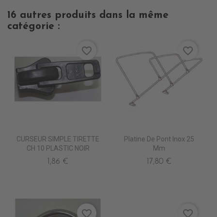
16 autres produits dans la même
catégorie :
favorite_border
favorite_border
CURSEUR SIMPLE TIRETTE
Platine De Pont Inox 25
CH 10 PLASTIC NOIR
Mm
1,86 €
17,80 €
favorite_border
favorite_border