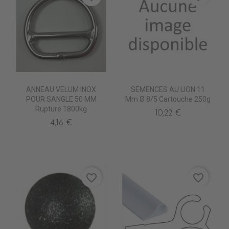
ANNEAU VELUM INOX
SEMENCES AU LION 11
POUR SANGLE 50 MM
Mm Ø 8/5 Cartouche 250g
Rupture 1800kg
10,22 €
4,16 €
favorite_border
favorite_border