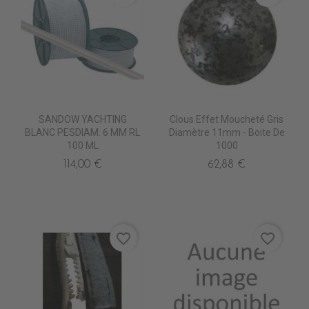
SANDOW YACHTING
Clous Effet Moucheté Gris
BLANC PESDIAM. 6 MM RL
Diamètre 11mm - Boite De
100 ML
1000
114,00 €
62,88 €
favorite_border
favorite_border