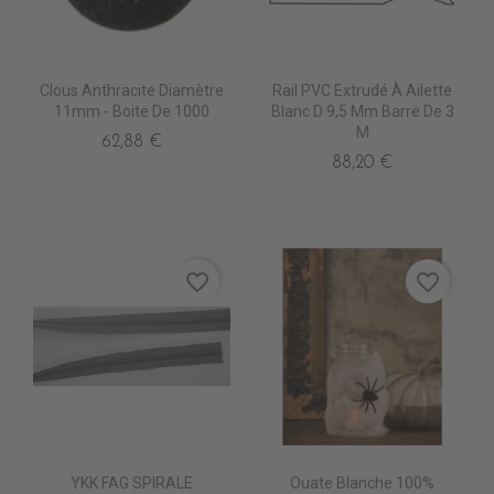
Clous Anthracite Diamètre
Rail PVC Extrudé À Ailette
11mm - Boite De 1000
Blanc D 9,5 Mm Barre De 3
M
62,88 €
88,20 €
favorite_border
favorite_border
YKK FAG SPIRALE
Ouate Blanche 100%