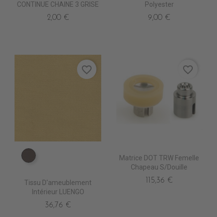
CONTINUE CHAINE 3 GRISE
Polyester
2,00 €
9,00 €
favorite_border
favorite_border
Matrice DOT TRW Femelle
TA5205 EXPRESSO
Chapeau S/Douille
115,36 €
Tissu D'ameublement
Intérieur LUENGO
36,76 €