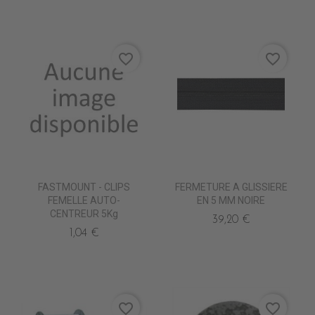
favorite_border
favorite_border
FASTMOUNT - CLIPS
FERMETURE A GLISSIERE
FEMELLE AUTO-
EN 5 MM NOIRE
CENTREUR 5Kg
39,20 €
1,04 €
favorite_border
favorite_border