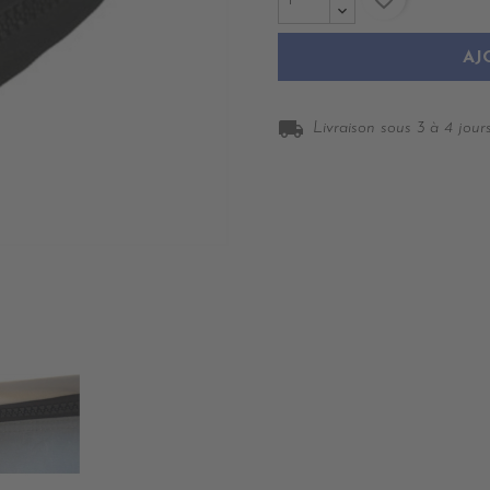
AJ
local_shipping
Livraison sous 3 à 4 jours