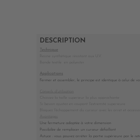
DESCRIPTION
Technique
Resine synthétique résistant aux U.V.
Bande textile en polyester
Applications
Fermer et assembler, le principe est identique à celui de v
Conseils d'utilisation
Choisiez la taille superieur la plus approchante
Si besoin ajustez en coupant l'extremité superieure
Bloquez l'échappement du curseur avec les arret et accesso
Avantages
Une fermeture adaptée à votre dimension
Possibilée de remplacer un curseur défaillant
Astuce : vous pouvez arréter la partie supérieure par le re