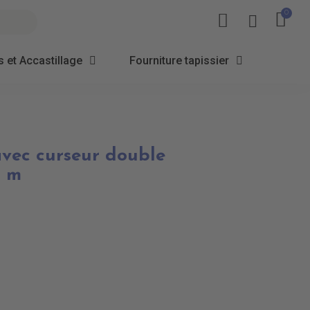
 et Accastillage
Fourniture tapissier
avec curseur double
0 m