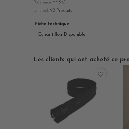
FY810
Référence
92 Produits
En stock
Fiche technique
Echantillon Disponible
Les clients qui ont acheté ce pr
favorite_border