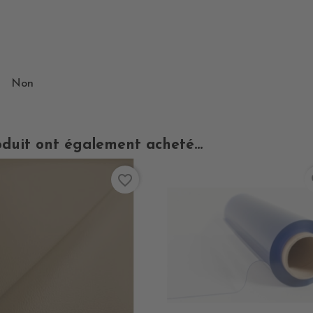
Non
oduit ont également acheté...
favorite_border
fa