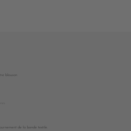
otre blouson
ires
tournement de la bande textile.