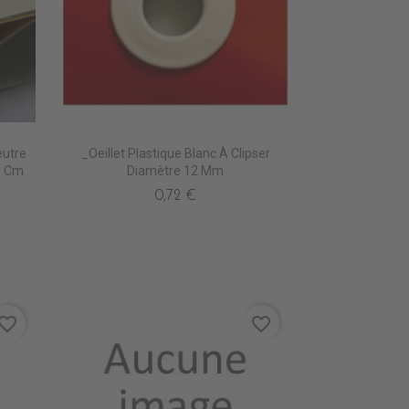
utre
_Oeillet Plastique Blanc À Clipser
0 Cm
Diamètre 12 Mm
0,72 €
vorite_border
favorite_border