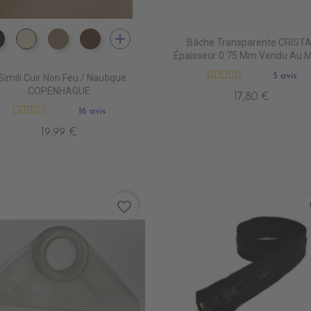
add
Bâche Transparente CRIST
EN7005 VERT ANGLAIS
EN7001 CREME
EN7002 BEIGE
EN7003 BRUN
Épaisseur 0.75 Mm Vendu Au M
5 avis
Simili Cuir Non Feu / Nautique
COPENHAGUE
17,80 €
16 avis
19,99 €
favorite_border
fa