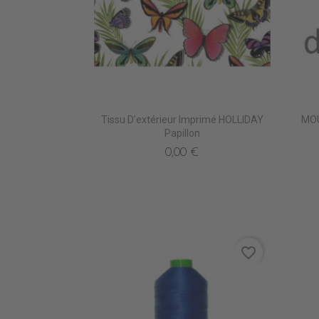
Tissu D'extérieur Imprimé HOLLIDAY
MOU
Papillon
0,00 €
favorite_border