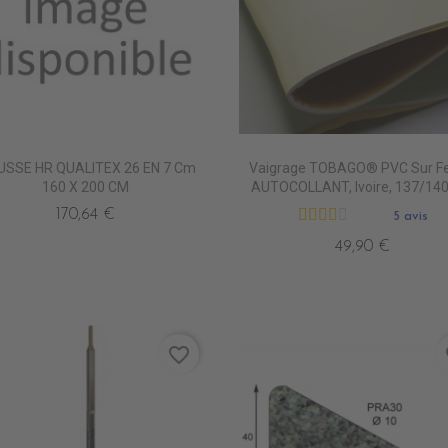
SSE HR QUALITEX 26 EN 7 Cm
Vaigrage TOBAGO® PVC Sur Fe
160 X 200 CM
AUTOCOLLANT, Ivoire, 137/14
170,64 €
5 avis
49,90 €
favorite_border
fa