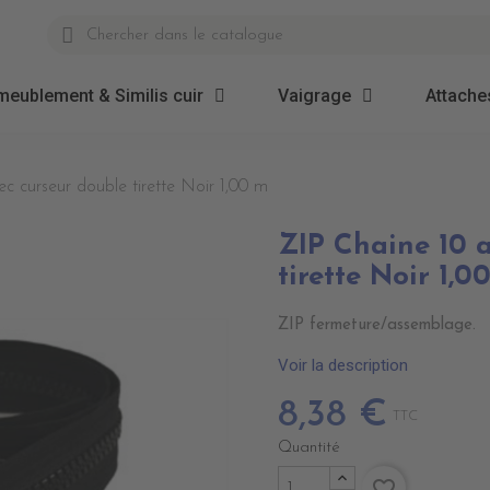
meublement & Similis cuir
Vaigrage
Attaches
c curseur double tirette Noir 1,00 m
ZIP Chaine 10 
tirette Noir 1,0
ZIP fermeture/assemblage.
Voir la description
8,38 €
TTC
Quantité
favorite_border