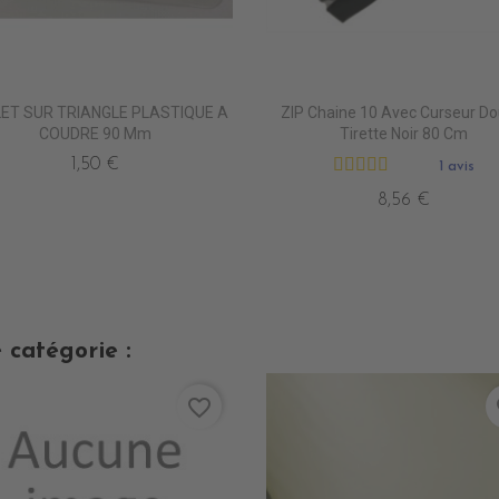
LET SUR TRIANGLE PLASTIQUE A
ZIP Chaine 10 Avec Curseur Do
COUDRE 90 Mm
Tirette Noir 80 Cm
1,50 €
1 avis
8,56 €
 catégorie :
favorite_border
fa