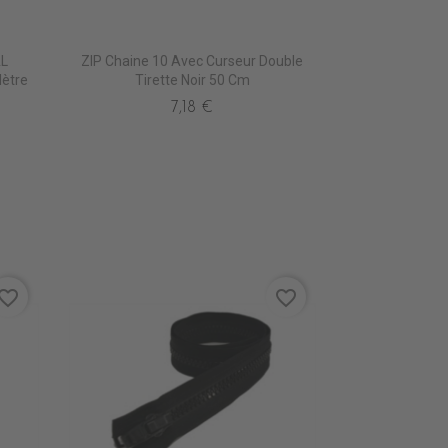
AL
ZIP Chaine 10 Avec Curseur Double
ètre
Tirette Noir 50 Cm
7,18 €
vorite_border
favorite_border