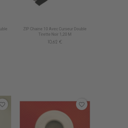
uble
ZIP Chaine 10 Avec Curseur Double
Tirette Noir 1,20 M
10,62 €
vorite_border
favorite_border