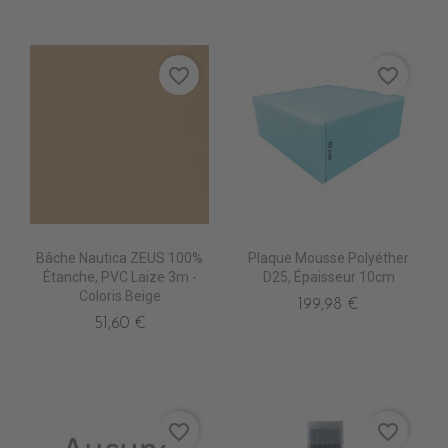
favorite_border
favorite_border
Bâche Nautica ZEUS 100%
Plaque Mousse Polyéther
Étanche, PVC Laize 3m -
D25, Épaisseur 10cm
Coloris Beige
199,98 €
51,60 €
favorite_border
favorite_border