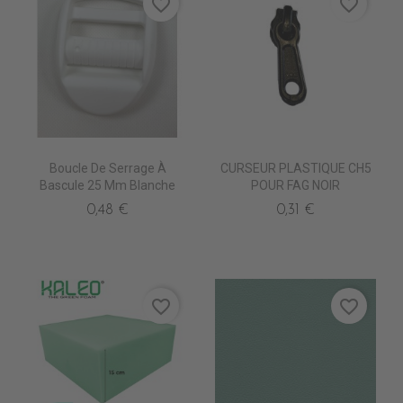
favorite_border
favorite_border
Boucle De Serrage À
CURSEUR PLASTIQUE CH5
Bascule 25 Mm Blanche
POUR FAG NOIR
0,48 €
0,31 €
favorite_border
favorite_border