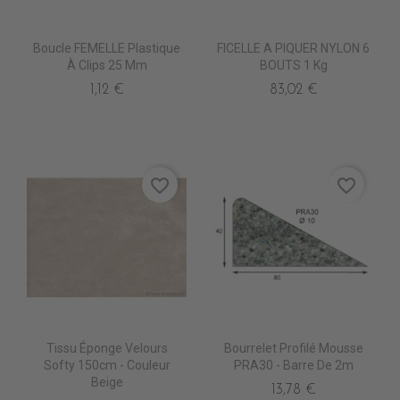
Boucle FEMELLE Plastique
FICELLE A PIQUER NYLON 6
À Clips 25 Mm
BOUTS 1 Kg
1,12 €
83,02 €
favorite_border
favorite_border
Tissu Éponge Velours
Bourrelet Profilé Mousse
Softy 150cm - Couleur
PRA30 - Barre De 2m
Beige
13,78 €