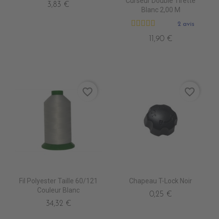
Curseur Double Tirette
3,83 €
Blanc 2,00 M
2 avis
11,90 €
favorite_border
favorite_border
Fil Polyester Taille 60/121
Chapeau T-Lock Noir
Couleur Blanc
0,25 €
34,32 €