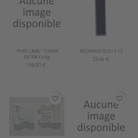
"PURE LAINE" TOISON
RECHARGE BLEU X 12
EXTRA En Kg
23,46 €
198,00 €
favorite_border
favorite_border