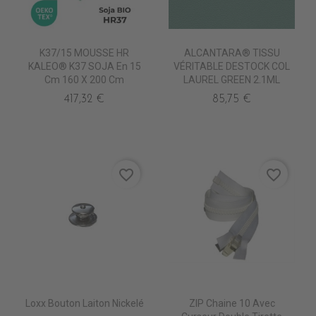
K37/15 MOUSSE HR
ALCANTARA® TISSU
KALEO® K37 SOJA En 15
VÉRITABLE DESTOCK COL
Cm 160 X 200 Cm
LAUREL GREEN 2.1ML
417,32 €
85,75 €
favorite_border
favorite_border
Loxx Bouton Laiton Nickelé
ZIP Chaine 10 Avec