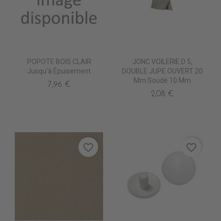
POPOTE BOIS CLAIR
JONC VOILERIE D 5,
Jusqu'à Épuisement
DOUBLE JUPE OUVERT 20
Mm Soudé 10 Mm
7,96 €
2,08 €
favorite_border
favorite_border