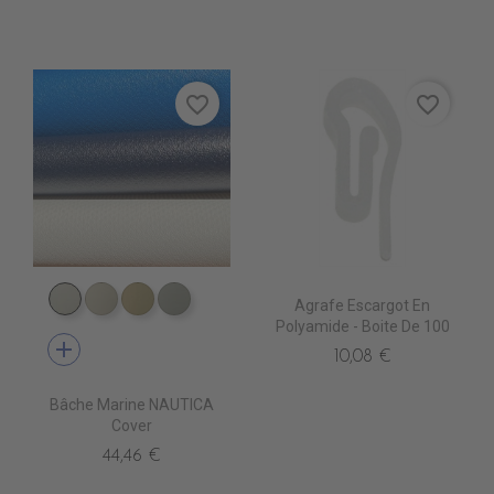
favorite_border
favorite_border
Agrafe Escargot En
PE4410 BLANC
PE4420 CREME
PE4430 BEIGE
PE4460 SOURIS
Polyamide - Boite De 100
add
10,08 €
Bâche Marine NAUTICA
Cover
44,46 €