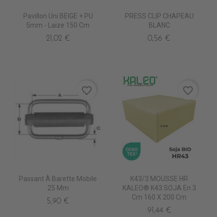
Pavillon Uni BEIGE + PU
PRESS CLIP CHAPEAU
5mm - Laize 150 Cm
BLANC
21,02 €
0,56 €
favorite_border
favorite_border
Passant À Barette Mobile
K43/3 MOUSSE HR
25 Mm
KALEO® K43 SOJA En 3
Cm 160 X 200 Cm
5,90 €
91,44 €