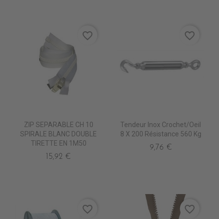
favorite_border
favorite_border
ZIP SEPARABLE CH 10
Tendeur Inox Crochet/Oeil
SPIRALE BLANC DOUBLE
8 X 200 Résistance 560 Kg
TIRETTE EN 1M50
9,76 €
15,92 €
favorite_border
favorite_border