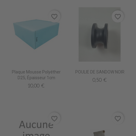
favorite_border
favorite_border
Plaque Mousse Polyéther
POULIE DE SANDOW NOIR
D25, Épaisseur 1cm
0,50 €
20,00 €
favorite_border
favorite_border