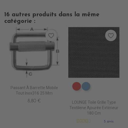
16 autres produits dans la même
catégorie :
favorite_border
favorite_border
Passant À Barrette Mobile
DB0208 ROUGE
DB0224 CIEL
Tout Inox316 25 Mm
8,80 €
LOUNGE Toile Grille Type
Textilene Ajourée Extérieur
180 Cm
5 avis