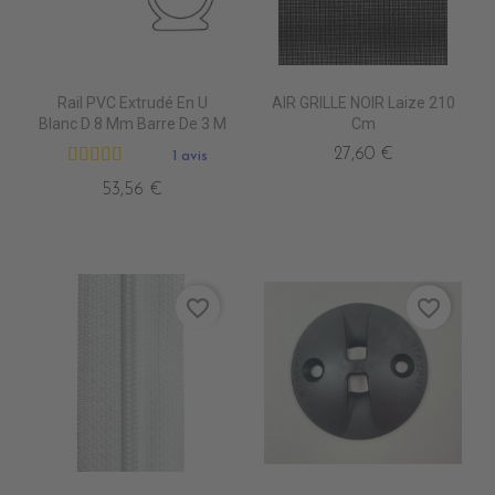
Rail PVC Extrudé En U
AIR GRILLE NOIR Laize 210
Blanc D 8 Mm Barre De 3 M
Cm
27,60 €
1 avis
53,56 €
favorite_border
favorite_border