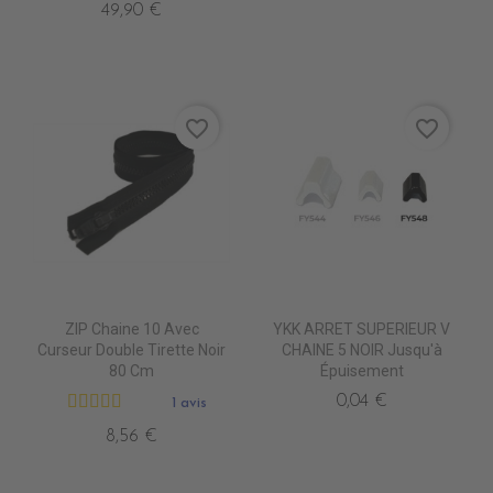
49,90 €
favorite_border
favorite_border
ZIP Chaine 10 Avec
YKK ARRET SUPERIEUR V
Curseur Double Tirette Noir
CHAINE 5 NOIR Jusqu'à
80 Cm
Épuisement
0,04 €
1 avis
8,56 €