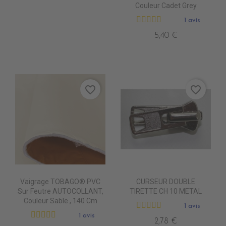
Couleur Cadet Grey
1 avis
5,40 €
favorite_border
favorite_border
Vaigrage TOBAGO® PVC
CURSEUR DOUBLE
Sur Feutre AUTOCOLLANT,
TIRETTE CH 10 METAL
Couleur Sable , 140 Cm
1 avis
1 avis
2,78 €