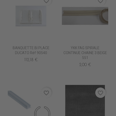
favorite_border
favorite_border
BANQUETTE BI PLACE
YKK FAG SPIRALE
DUCATO Réf 90540
CONTINUE CHAINE 3 BEIGE
551
112,18 €
2,00 €
favorite_border
favorite_border