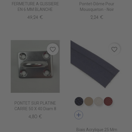
FERMETURE A GLISSIERE
Pontet-Dôme Pour
EN 6 MM BLANCHE
Mousqueton - Noir
49,24 €
2,24 €
favorite_border
favorite_border
PONTET SUR PLATINE
PB0460 CAPTAIN
PB0530 BEIGE
PB0520 OYST
PB0490 
CARRE 50 X 40 Diam 8
add
4,80 €
Biais Acrylique 25 Mm