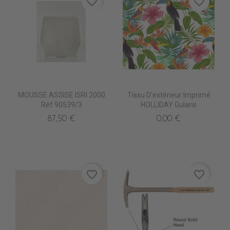
favorite_border
favorite_border
MOUSSE ASSISE ISRI 2000
Tissu D'extérieur Imprimé
Réf 90539/3
HOLLIDAY Gularis
87,50 €
0,00 €
favorite_border
favorite_border