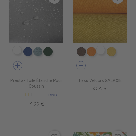
DW0001 NAVY
ES1809 VIOLET
DW0005 ROYAL
DW0009 BORDEAUX
DW0002 FORET
ES1802 MARRON
ES1804 ORANGE
ES1824 J
add
add
Presto - Toile Étanche Pour
Tissu Velours GALAXIE
Coussin
30,22 €
1 avis
19,99 €