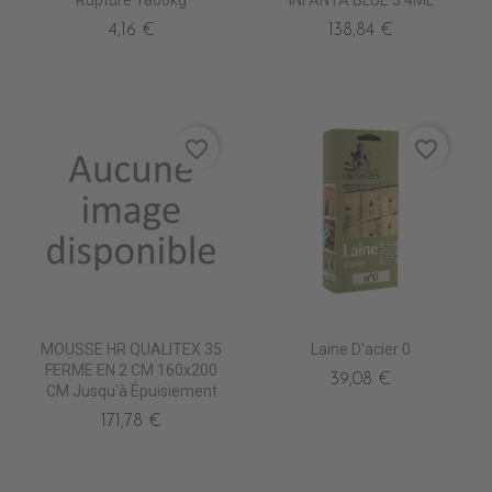
Rupture 1800kg
INFANTA BLUE 3.4ML
4,16 €
138,84 €
favorite_border
favorite_border
MOUSSE HR QUALITEX 35
Laine D'acier 0
FERME EN 2 CM 160x200
39,08 €
CM Jusqu'à Épuisiement
171,78 €