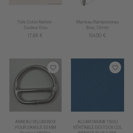
Toile Coton Nattée -
Marteau Ramponneau
Couleur Ecru
Bois, 12mm
17,88 €
124,00 €
favorite_border
favorite_border
ANNEAU VELUM INOX
ALCANTARA® TISSU
POUR SANGLE 50 MM
VÉRITABLE DESTOCK COL