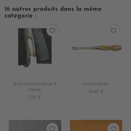
16 autres produits dans la même
catégorie :
favorite_border
favorite_border
Arret Universel Metal À
Pied De Biche
Clipser
74,40 €
0,94 €
favorite_border
favorite_border