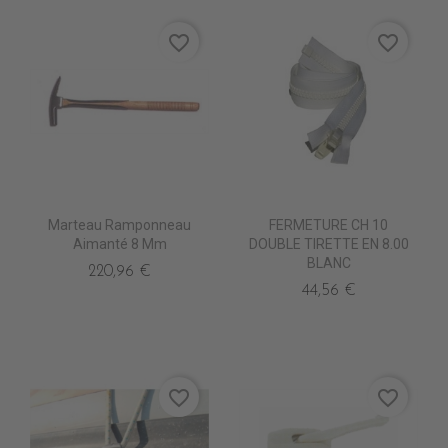
favorite_border
favorite_border
Marteau Ramponneau
FERMETURE CH 10
Aimanté 8 Mm
DOUBLE TIRETTE EN 8.00
BLANC
220,96 €
44,56 €
favorite_border
favorite_border