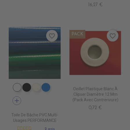
16,27 €
PACK
favorite_border
favorite_border
Oeillet Plastique Blanc À
PE0400 BLANC
PE0440 NOIR
PE0490 IVOIRE
PE0410 BLEU ROYAL
Clipser Diamètre 12 Mm
add
(pack Avec Contrerivure)
0,72 €
Toile De Bâche PVC Multi-
Usages PERFORMANCE
2 avis