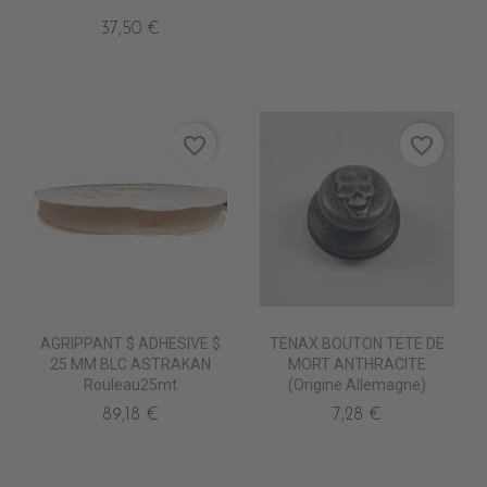
37,50 €
favorite_border
favorite_border
AGRIPPANT $ ADHESIVE $
TENAX BOUTON TETE DE
25 MM BLC ASTRAKAN
MORT ANTHRACITE
Rouleau25mt
(origine Allemagne)
89,18 €
7,28 €