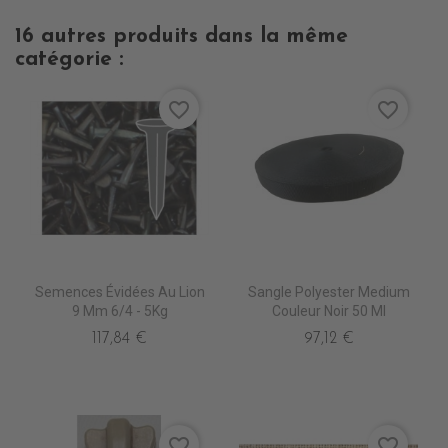
16 autres produits dans la même
catégorie :
favorite_border
favorite_border
Semences Évidées Au Lion
Sangle Polyester Medium
9 Mm 6/4 - 5Kg
Couleur Noir 50 Ml
117,84 €
97,12 €
favorite_border
favorite_border