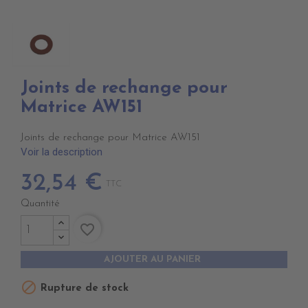
Joints de rechange pour
Matrice AW151
Joints de rechange pour Matrice AW151
Voir la description
32,54 €
TTC
Quantité
favorite_border
AJOUTER AU PANIER

Rupture de stock