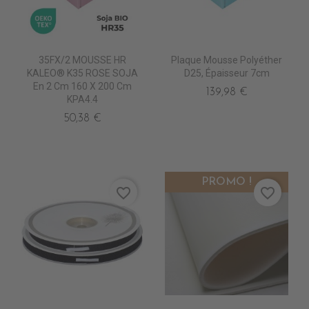
35FX/2 MOUSSE HR
Plaque Mousse Polyéther
KALEO® K35 ROSE SOJA
D25, Épaisseur 7cm
En 2 Cm 160 X 200 Cm
139,98 €
KPA4.4
50,38 €
PROMO !
favorite_border
favorite_border