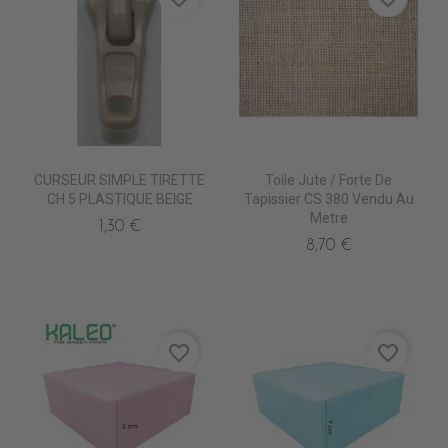
CURSEUR SIMPLE TIRETTE
Toile Jute / Forte De
CH 5 PLASTIQUE BEIGE
Tapissier CS 380 Vendu Au
Metre
1,30 €
8,70 €
favorite_border
favorite_border