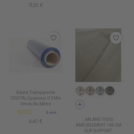
13,20 €
favorite_border
favorite_border
Bâche Transparente
TA1800 IVOIRE
TA1801 BEIGE
TA1802 LINE
TA1803 
CRISTAL Épaisseur 0.3 Mm
add
Vendu Au Mètre
2 avis
_MILANO TISSU
8,40 €
AMEUBLEMENT 146 CM
SUR SUPPORT