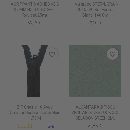
AGRIPPANT $ ADHESIVE $
_Vaigrage STERN, GRAIN
25 MM NOIR CROCHET
CUIR,PVC Sur Feutre,
Rouleau25mt
Blanc, 140 Cm
89,18 €
28,00 €
favorite_border
favorite_border
ZIP Chaine 10 Avec
ALCANTARA® TISSU
Curseur Double Tirette Noir
VÉRITABLE DESTOCK COL
1,70 M
CELADON GREEN 2ML
81,66 €
1 avis