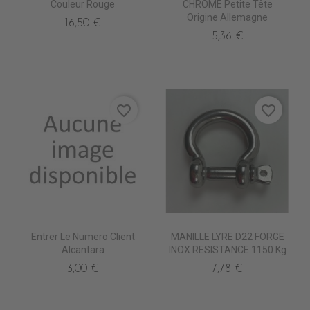
Couleur Rouge
CHROME Petite Tête
Origine Allemagne
16,50 €
5,36 €
favorite_border
favorite_border
Entrer Le Numero Client
MANILLE LYRE D22 FORGE
Alcantara
INOX RESISTANCE 1150 Kg
3,00 €
7,78 €