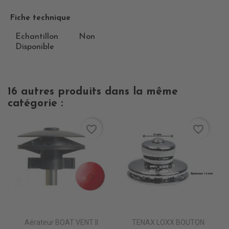
Fiche technique
Echantillon
Non
Disponible
16 autres produits dans la même
catégorie :
favorite_border
favorite_border
Aérateur BOAT VENT II
TENAX LOXX BOUTON