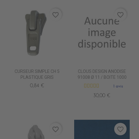
favorite_border
favorite_border
CURSEUR SIMPLE CH 5
CLOUS DESIGN ANODISE
PLASTIQUE GRIS
91008 Ø 11 / BOITE 1000
0,84 €
1 avis
30,00 €
favorite_border
favorite_border