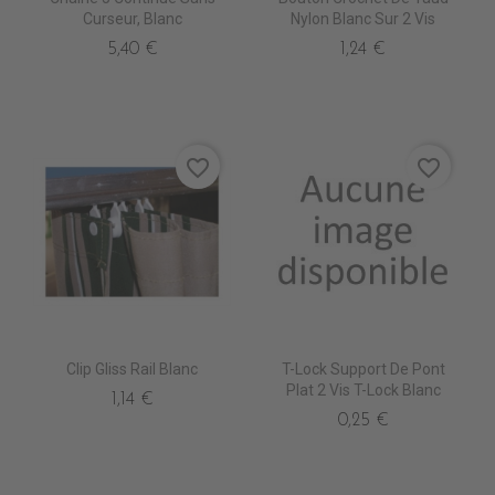
Curseur, Blanc
Nylon Blanc Sur 2 Vis
5,40 €
1,24 €
favorite_border
favorite_border
Clip Gliss Rail Blanc
T-Lock Support De Pont
Plat 2 Vis T-Lock Blanc
1,14 €
0,25 €