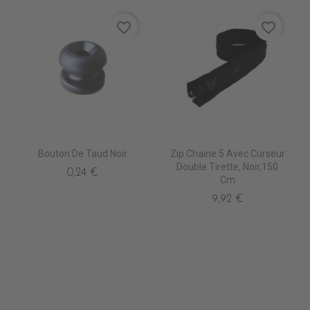
favorite_border
favorite_border
Bouton De Taud Noir
Zip Chaine 5 Avec Curseur
Double Tirette, Noir,150
0,24 €
Cm
9,92 €