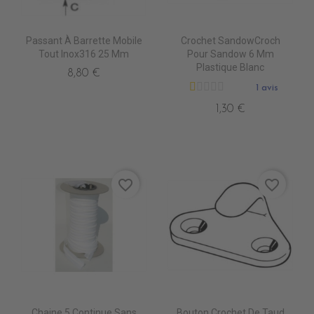
Passant À Barrette Mobile
Crochet SandowCroch
Tout Inox316 25 Mm
Pour Sandow 6 Mm
Plastique Blanc
8,80 €
1 avis
1,30 €
favorite_border
favorite_border
Chaine 5 Continue Sans
Bouton Crochet De Taud