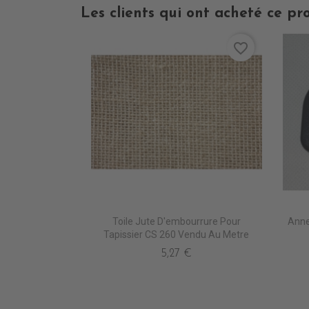
Les clients qui ont acheté ce pr
favorite_border
Toile Jute D'embourrure Pour
Anne
Tapissier CS 260 Vendu Au Metre
5,27 €