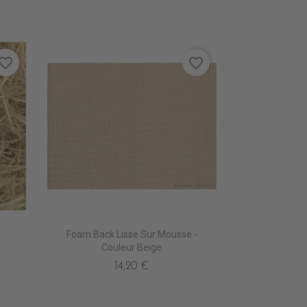
vorite_border
favorite_border
g
Foam Back Lisse Sur Mousse -
Couleur Beige
14,20 €