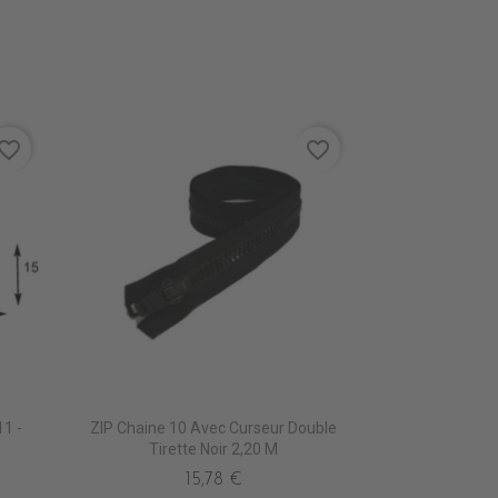
vorite_border
favorite_border
11 -
ZIP Chaine 10 Avec Curseur Double
Tirette Noir 2,20 M
15,78 €