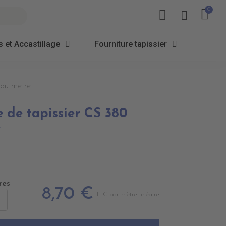
 et Accastillage
Fourniture tapissier
u au metre
te de tapissier CS 380
e
res
8,70 €
TTC par mètre linéaire