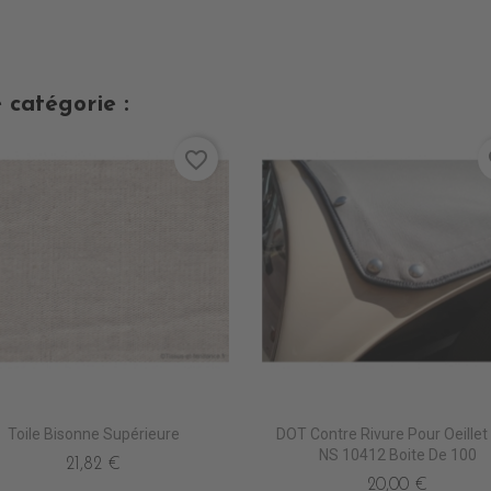
 catégorie :
favorite_border
fa
Toile Bisonne Supérieure
DOT Contre Rivure Pour Oeillet
NS 10412 Boite De 100
21,82 €
20,00 €