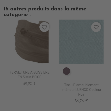
16 autres produits dans la même
catégorie :
favorite_border
favorite_border
FERMETURE A GLISSIERE
TA5210 AUBERGINE
EN 5 MM BEIGE
39,20 €
Tissu D'ameublement
Intérieur LUENGO Couleur
Noir
36,76 €