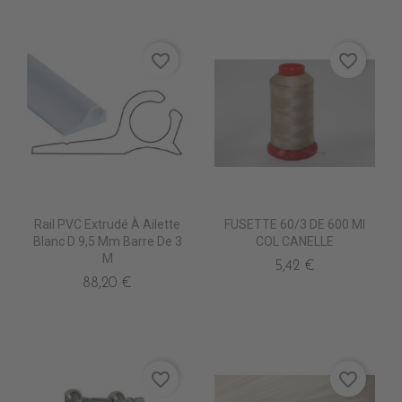
favorite_border
favorite_border
Rail PVC Extrudé À Ailette
FUSETTE 60/3 DE 600 Ml
Blanc D 9,5 Mm Barre De 3
COL CANELLE
M
5,42 €
88,20 €
favorite_border
favorite_border