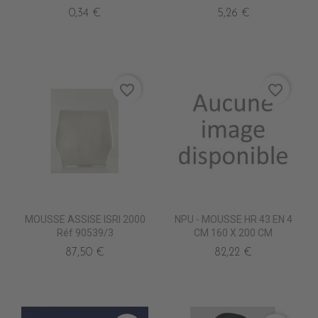
0,34 €
5,26 €
favorite_border
favorite_border
MOUSSE ASSISE ISRI 2000
NPU - MOUSSE HR 43 EN 4
Réf 90539/3
CM 160 X 200 CM
87,50 €
82,22 €