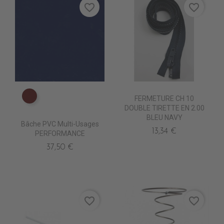
favorite_border
favorite_border
FERMETURE CH 10
PE0630 BORDEAUX suppr
DOUBLE TIRETTE EN 2.00
BLEU NAVY
Bâche PVC Multi-Usages
13,34 €
PERFORMANCE
37,50 €
favorite_border
favorite_border