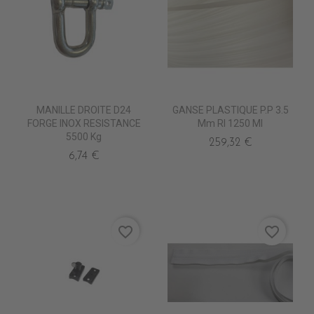
MANILLE DROITE D24
GANSE PLASTIQUE P.P 3.5
FORGE INOX RESISTANCE
Mm Rl 1250 Ml
5500 Kg
259,32 €
6,74 €
favorite_border
favorite_border