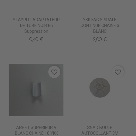
STAYPUT ADAPTATEUR
YKK FAG SPIRALE
DE TUBE NOIR En
CONTINUE CHAINE 3
Suppression
BLANC
0,40 €
2,00 €
favorite_border
favorite_border
ARRET SUPERIEUR V
SNAD BOULE
BLANC CHAINE 10 YKK
AUTOCOLLANT 3M