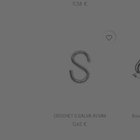
11,58 €
favorite_border
CROCHET S GALVA 45 MM
Bou
0,62 €