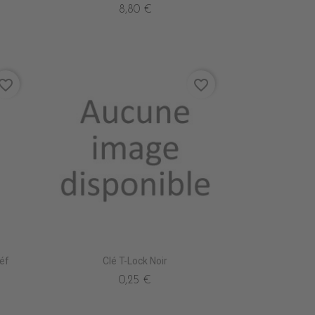
8,80 €
vorite_border
favorite_border
éf
Clé T-Lock Noir
0,25 €