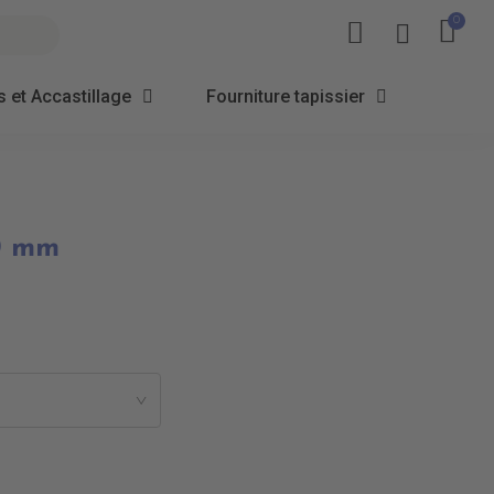
 et Accastillage
Fourniture tapissier
0 mm
>