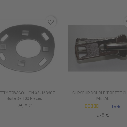
favorite_border
fa
FETY TRW GOUJON X8-163607
CURSEUR DOUBLE TIRETTE CH
Boite De 100 Pièces
METAL
126,18 €
1 avis
2,78 €