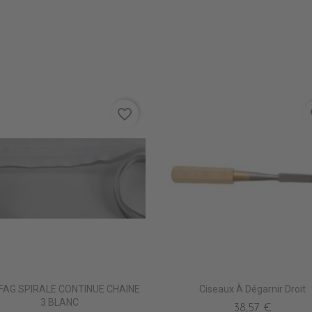
favorite_border
fa
FAG SPIRALE CONTINUE CHAINE
Ciseaux À Dégarnir Droit
3 BLANC
38,57 €