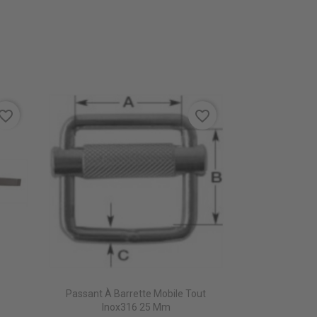
vorite_border
favorite_border
Passant À Barrette Mobile Tout
Inox316 25 Mm