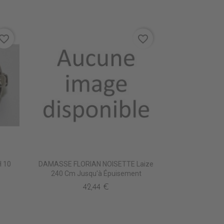
vorite_border
favorite_border
 10
DAMASSE FLORIAN NOISETTE Laize
240 Cm Jusqu'à Épuisement
42,44 €