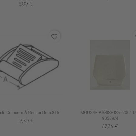
2,00 €
favorite_border
fa
cle Coinceur À Ressort Inox316
MOUSSE ASSISE ISRI 2001 R
90539/4
12,50 €
87,36 €