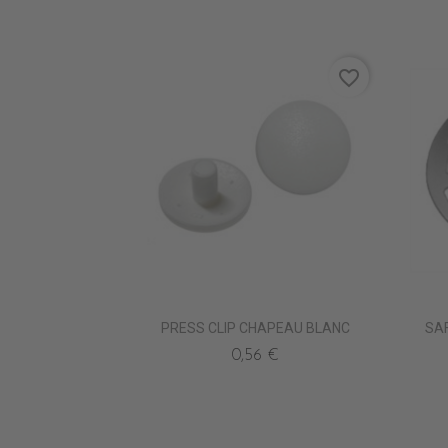
favorite_border
PRESS CLIP CHAPEAU BLANC
SA
0,56 €