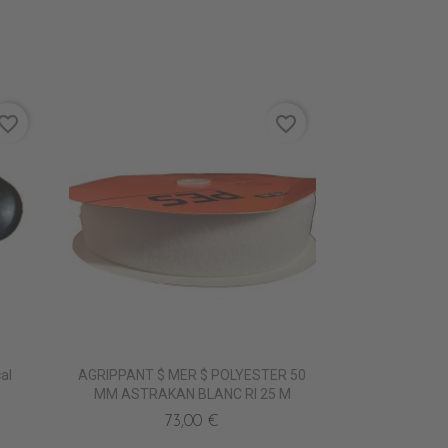
vorite_border
favorite_border
al
AGRIPPANT $ MER $ POLYESTER 50
MM ASTRAKAN BLANC Rl 25 M
73,00 €