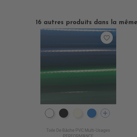
16 autres produits dans la même
favorite_border
add
PE0400 BLANC
PE0440 NOIR
PE0490 IVOIRE
PE0410 BLEU ROYA
Toile De Bâche PVC Multi-Usages
PERFORMANCE