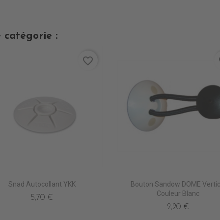
 catégorie :
favorite_border
fa
Snad Autocollant YKK
Bouton Sandow DOME Vertic
L
Couleur Blanc
5,70 €
2,20 €