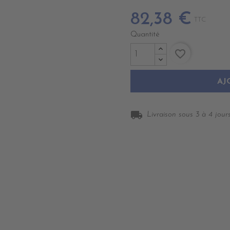
82,38 €
TTC
Quantité
favorite_border
AJ
local_shipping
Livraison sous 3 à 4 jours