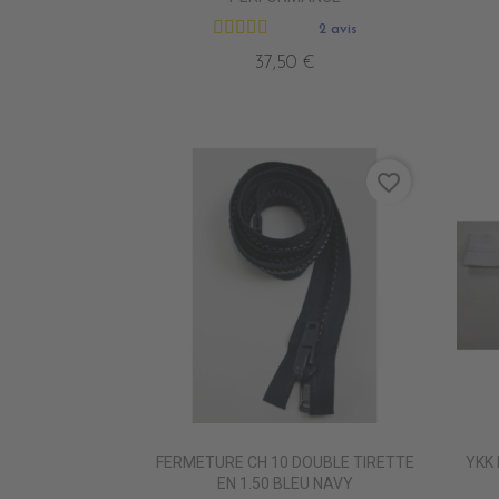
2 avis
37,50 €
favorite_border
FERMETURE CH 10 DOUBLE TIRETTE
YKK 
EN 1.50 BLEU NAVY