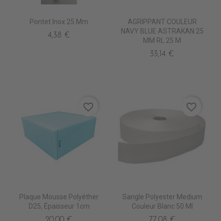
Pontet Inox 25 Mm
AGRIPPANT COULEUR
NAVY BLUE ASTRAKAN 25
4,38 €
MM RL 25 M
33,14 €
favorite_border
favorite_border
Plaque Mousse Polyéther
Sangle Polyester Medium
D25, Épaisseur 1cm
Couleur Blanc 50 Ml
20,00 €
77,08 €