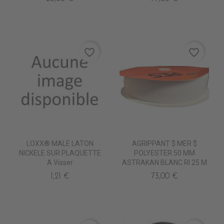
favorite_border
favorite_border
LOXX® MALE LATON
AGRIPPANT $ MER $
NICKELE SUR PLAQUETTE
POLYESTER 50 MM
A Visser
ASTRAKAN BLANC Rl 25 M
1,21 €
73,00 €