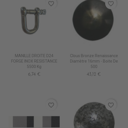
favorite_border
favorite_border
MANILLE DROITE D24
Clous Bronze Renaissance
FORGE INOX RESISTANCE
Diamètre 16mm - Boite De
5500 Kg
500
6,74 €
43,12 €
favorite_border
favorite_border