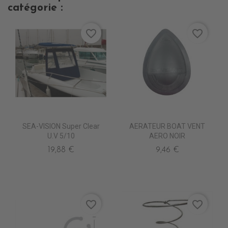
catégorie :
favorite_border
favorite_border
SEA-VISION Super Clear
AERATEUR BOAT VENT
U.V 5/10
AERO NOIR
19,88 €
9,46 €
favorite_border
favorite_border