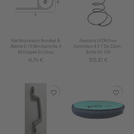
Rail Aluminium Anodisé À
Ressorts LYON Pour
Ailette D 10 Mm Barre De 3
Sommiers 4.5 T De 22cm -
M Coupée En Deux
Botte De 100
41,76 €
205,20 €
favorite_border
favorite_border