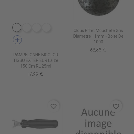
DE1009 CIGALE
DE1001 ROC
DE1012 MARBRE STONE
DE1006 MARBRE COLAS
Clous Effet Moucheté Gris
Diamètre 11mm - Boite De
add
1000
62,88 €
PAMPELONNE BICOLOR
TISSU EXTERIEUR Laize
150 Cm RL 25ml
17,99 €
favorite_border
favorite_border