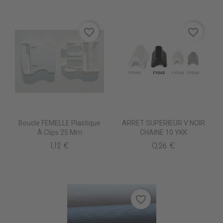
favorite_border
favorite_border
Boucle FEMELLE Plastique
ARRET SUPERIEUR V NOIR
À Clips 25 Mm
CHAINE 10 YKK
1,12 €
0,26 €
favorite_border