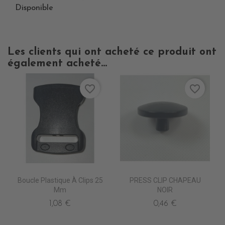
Disponible
Les clients qui ont acheté ce produit ont
également acheté...
favorite_border
favorite_border
Boucle Plastique À Clips 25
PRESS CLIP CHAPEAU
Mm
NOIR
1,08 €
0,46 €