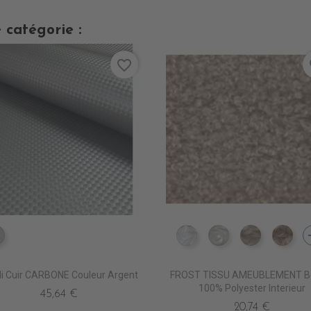
 catégorie :
favorite_border
fa
a
EA0250 ARGENT
TA5300 BLANC
TA5301 CREME
TA5302 L
TA5
li Cuir CARBONE Couleur Argent
FROST TISSU AMEUBLEMENT B
100% Polyester Interieur
45,64 €
20,74 €