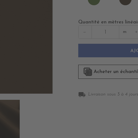
ALGREEN
GO
Quantité en mètres linéai
−
+
m
AJ
Acheter un échanti
local_shipping
Livraison sous 3 à 4 jours