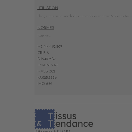
UTILIATION
Usage intérieur: médical, automobile, contract/collectivité, s
NORMES
Non feu:
M2-NFP 92.507
CRIB 5
DIN4102:B2
1IM-UNI 9175
MVSS 302
FAR25.853b
IMO 652