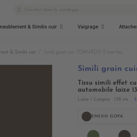
meublement & Similis cuir
Vaigrage
Attaches
ent & Similis cuir
Simili grain cuir TORNADO 2 non feu
Simili grain c
Tissu simili effet c
automobile laize 1
E
Laize / Largeur : 138 cm
EN3310 GOVA
EN3340
EN