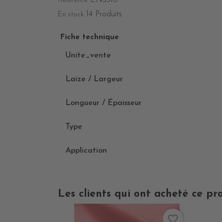
EN3310
Référence
14 Produits
En stock
Fiche technique
Unite_vente
Laize / Largeur
Longueur / Épaisseur
Type
Application
Les clients qui ont acheté ce pr
favorite_border