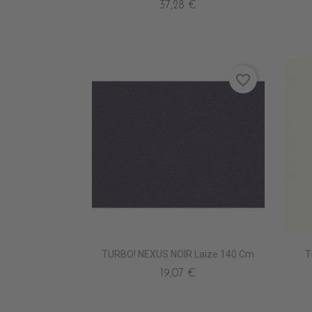
37,28 €
favorite_border
TURBO! NEXUS NOIR Laize 140 Cm
T
19,07 €