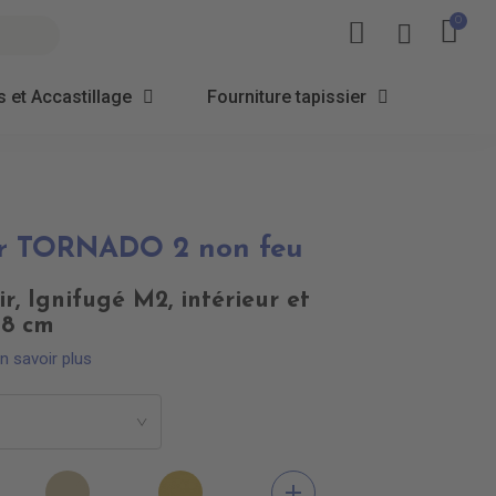
 et Accastillage
Fourniture tapissier
uir TORNADO 2 non feu
uir, Ignifugé M2, intérieur et
38 cm
n savoir plus
>
3310
EN3390
EN3430
add