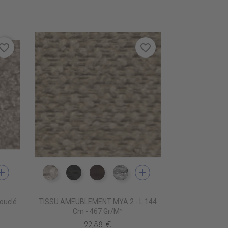
vorite_border
favorite_border
dd
add
IN
303 BEIGE
ES3550 NATUREL
ES3551 NOIR
ES3552 MARRON
ES3553 PERLE
ouclé
TISSU AMEUBLEMENT MYA 2 - L 144
Cm - 467 Gr/m²
22,88 €