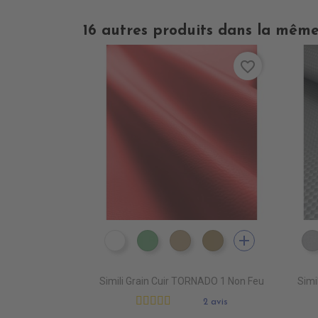
16 autres produits dans la même
favorite_border
add
EN3000 NEIGE
EN3010 TURQUOISE
EN3020 FICELLE
EN3030 LIN
Simili Grain Cuir TORNADO 1 Non Feu
Simi
2 avis