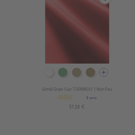
add
EN3000 NEIGE
EN3010 TURQUOISE
EN3020 FICELLE
EN3030 LIN
Simili Grain Cuir TORNADO 1 Non Feu
2 avis
37,28 €