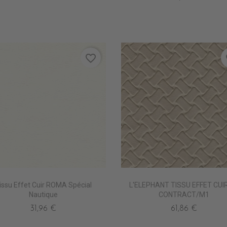
favorite_border
fa
issu Effet Cuir ROMA Spécial
L'ELEPHANT TISSU EFFET CUI
Nautique
CONTRACT/M1
31,96 €
61,86 €